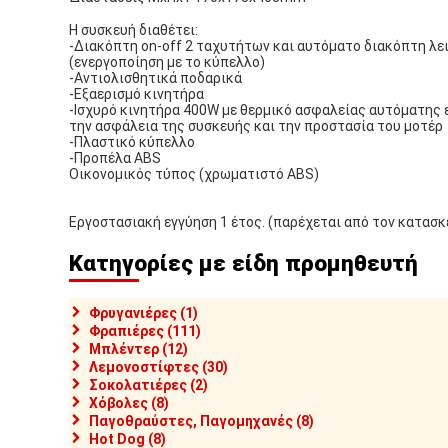
Η συσκευή διαθέτει:
-Διακόπτη on-off 2 ταχυτήτων και αυτόματο διακόπτη λε
(ενεργοποίηση με το κύπελλο)
-Αντιολισθητικά ποδαρικά
-Εξαερισμό κινητήρα
-Ισχυρό κινητήρα 400W με θερμικό ασφαλείας αυτόματης
την ασφάλεια της συσκευής και την προστασία του μοτέρ
-Πλαστικό κύπελλο
-Προπέλα ABS
Οικονομικός τύπος (χρωματιστό ABS)
Εργοστασιακή εγγύηση 1 έτος. (παρέχεται από τον κατασ
Κατηγορίες με είδη προμηθευτή
Φρυγανιέρες (1)
Φραπιέρες (111)
Μπλέντερ (12)
Λεμονοστίφτες (30)
Σοκολατιέρες (2)
Χόβολες (8)
Παγοθραύστες, Παγομηχανές (8)
Hot Dog (8)