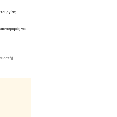
ιτουργίας
 επαναφοράς για
κευαστή)