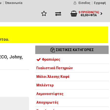
υ
Έπικοινωνία
Είσοδος
Εγγραφή
0 ΠΡΟΪΌΝ(ΤΑ)
€0,00+ΦΠΑ
στου.
ΣΧΕΤΙΚΈΣ ΚΑΤΗΓΟΡΊΕΣ
CO, Johny,
Φραπιέρες
Γυαλιστικά Ποτηριών
Μύλοι Άλεσης Καφέ
Μπλέντερ
Λεμονοστίφτες
Αποχυμωτές