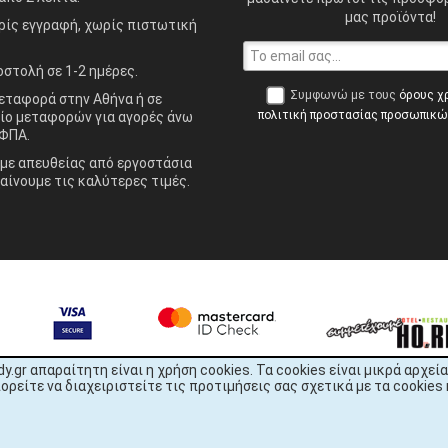
μας προϊόντα!
ίς εγγραφή, χωρίς πιστωτική
στολή σε 1-2 ημέρες.
Συμφωνώ με τους
όρους χ
ταφορά στην Αθήνα ή σε
πολιτική προστασίας προσωπικ
ίο μεταφορών για αγορές άνω
ΦΠΑ.
ε απευθείας από εργοστάσια
αίνουμε τις καλύτερες τιμές.
dy.gr απαραίτητη είναι η χρήση cookies. Τα cookies είναι μικρά αρχ
είτε να διαχειριστείτε τις προτιμήσεις σας σχετικά με τα cookies 
READY.gr © 2022 | All Rights Reserved
1344x2256