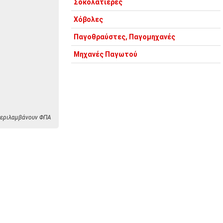
Σοκολατιέρες
Χόβολες
Παγοθραύστες, Παγομηχανές
Μηχανές Παγωτού
 περιλαμβάνουν ΦΠΑ