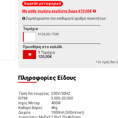
δωρεάν μεταφορικά
Με κάθε τεμάχιο κερδίστε
δώρο €10,00€
Συμπληρώστε τον επιθυμητό αριθμό ποσοτήτων :
Τεμάχια
€120,00 /ΤΕΜ
Προσθήκη στο καλάθι
1
Τεμάχια
120,00€
* Οι τιμές δεν
Πληροφορίες Είδους
Τάση Λειτουργίας
230V/50HZ
R.P.M.
3.000-20.000
Ισχύς Μοτερ
400W
Καθαρό Βάρος
4Kg
Δοχείο
1000ml (500ml net)
Διαστάσεις ΜxΠxΥ
170x175x465mm