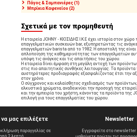
Πάγος & Σαμπανιέρες (1)
Μπρίκια Καφενείου (2)
Σχετικά με τον προμηθευτή
Η εταιρεία JOHNY - ΚΙΟΣΙΔΗΣ Ι.Κ.Ε έχει ιστορία στον χώρο
επαγγελματικών συσκευών bar, εξυπηρετώντας τις ανάγκ
επαγγελματιών barista από το 1982. Η αποστολή της είναι 
απλοποίηση της καθημερινότητας των επαγγελματιών αυ
υπόψη τις ανάγκες και τις απαιτήσεις του χώρου.
Η εταιρεία δίνει έμφαση στη μεγάλη αντοχή των προϊόντω
στις πιο απαιτητικές συνθήκες λειτουργίας. Τα προϊόντα
αυστηρότερες προδιαγραφές εξασφαλίζοντας έτσι την αξ
στον χρόνο.
Ο σύγχρονος και καλαίσθητος σχεδιασμός των προϊόντων,
ελκυστικά χρώματα, αναδεικνύει την προσοχή της εταιρεί
και την εμπειρία του χρήστη, κάνοντας τα προϊόντα της 
επιλογή για τους επαγγελματίες του χώρου.
ί να μας επιλέξετε
Newsletter
οκλήρωση παραγγελίας σε
Εγγραφείτε στο newsletter 
από 2 λεπτά.
μαθαίνετε πρώτοι τις προσφορ