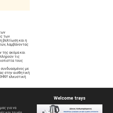
 των
ες των
η βελτίωση και η
τών, λαμβάνοντας
ν της ακόμα και
 πληρούν τις
ιοπιστία τους
 συνδυασμένος με
ας στην αισθητική
JOHNY ελκυστική
Welcome trays
μας για να
ές και τα νέα