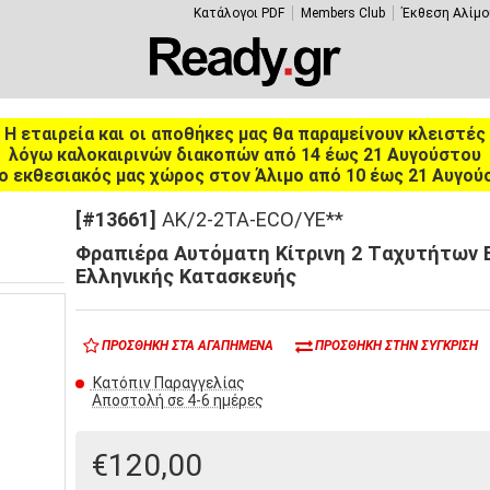
Κατάλογοι PDF
Members Club
Έκθεση Αλίμο
Η εταιρεία και οι αποθήκες μας θα παραμείνουν κλειστές
λόγω καλοκαιρινών διακοπών από 14 έως 21 Αυγούστου
ο εκθεσιακός μας χώρος στον Άλιμο από 10 έως 21 Αυγού
[#13661]
AK/2-2TA-ECO/YE**
Φραπιέρα Αυτόματη Κίτρινη 2 Tαχυτήτων E
Ελληνικής Κατασκευής
ΠΡΟΣΘΉΚΗ ΣΤΑ ΑΓΑΠΗΜΈΝΑ
ΠΡΟΣΘΉΚΗ ΣΤΗΝ ΣΎΓΚΡΙΣΗ
Κατόπιν Παραγγελίας
Αποστολή σε 4-6 ημέρες
€120,00