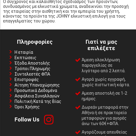
Ο σύγχρονος και καλαίσθητος σχεδιασμός των προϊόντων,
συνδυασμένος με ελκυστικά χρώματα, αναδεικνύει την προσοχή
της εταιρείας στην αισθητική και την εμπειρία του χρήστη,
κάνοντας τα προϊόντα της JOHNY ελκυστική επιλογή για τους
επαγγελματίες του χώρου.
Πληροφορίες
Γιατί να μας
επιλέξετε
Η εταιρία
Εκπτώσεις
Άμεση ολοκλήρωση
Έξοδα Αποστολής
παραγγελίας σε
Τρόποι Πληρωμής
λιγότερο από 2 λεπτά.
Συντελεστές ΦΠΑ
Αγορά χωρίς εγγραφή,
Επιστροφές
χωρίς πιστωτική κάρτα.
Αίτηση Υπαναχώρησης
Προσωπικά Δεδομένα
Αμεση αποστολή σε 1-2
Ασφάλεια Συναλλαγών
ημέρες.
Πολιτική Κατά της Βίας
Όροι Χρήσης
Δωρεάν μεταφορά στην
Αθήνα ή σε πρακτορείο
μεταφορών για αγορές
Follow Us
άνω των 60€+ΦΠΑ.
Αγοράζουμε απευθείας