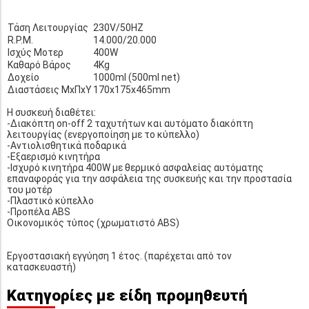
Τάση Λειτουργίας
230V/50HZ
R.P.M.
14.000/20.000
Ισχύς Μοτερ
400W
Καθαρό Βάρος
4Kg
Δοχείο
1000ml (500ml net)
Διαστάσεις ΜxΠxΥ
170x175x465mm
Η συσκευή διαθέτει:
-Διακόπτη on-off 2 ταχυτήτων και αυτόματο διακόπτη
λειτουργίας (ενεργοποίηση με το κύπελλο)
-Αντιολισθητικά ποδαρικά
-Εξαερισμό κινητήρα
-Ισχυρό κινητήρα 400W με θερμικό ασφαλείας αυτόματης
επαναφοράς για την ασφάλεια της συσκευής και την προστασία
του μοτέρ
-Πλαστικό κύπελλο
-Προπέλα ABS
Οικονομικός τύπος (χρωματιστό ABS)
Εργοστασιακή εγγύηση 1 έτος. (παρέχεται από τον
κατασκευαστή)
Κατηγορίες με είδη προμηθευτή