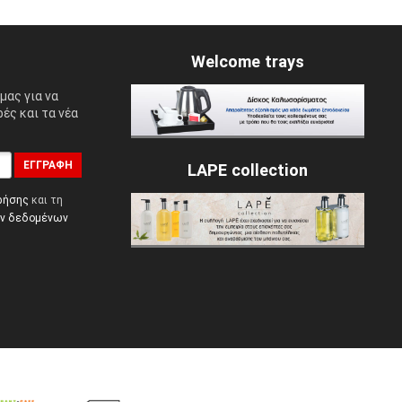
Welcome trays
μας για να
ές και τα νέα
ΕΓΓΡΑΦΉ
LAPE collection
ρήσης
και τη
ών δεδομένων