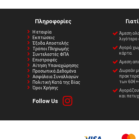
Πληροφορίες
Γιατ
Η εταιρία
Άμεση ολ
Εκπτώσεις
λιγότερο 
Έξοδα Αποστολής
Αγορά χωρ
Τρόποι Πληρωμής
κάρτα.
Συντελεστές ΦΠΑ
Επιστροφές
Αμεση απο
Αίτηση Υπαναχώρησης
Δωρεάν με
Προσωπικά Δεδομένα
πρακτορε
Ασφάλεια Συναλλαγών
των 60€+
Πολιτική Κατά της Βίας
Όροι Χρήσης
Αγοράζουμ
και πετυχ
Follow Us