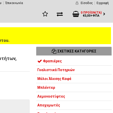
υ
Έπικοινωνία
Είσοδος
Εγγραφή
0 ΠΡΟΪΌΝ(ΤΑ)
€0,00+ΦΠΑ
στου.
ΣΧΕΤΙΚΈΣ ΚΑΤΗΓΟΡΊΕΣ
υτήτων,
Φραπιέρες
Γυαλιστικά Ποτηριών
Μύλοι Άλεσης Καφέ
Μπλέντερ
Λεμονοστίφτες
Αποχυμωτές