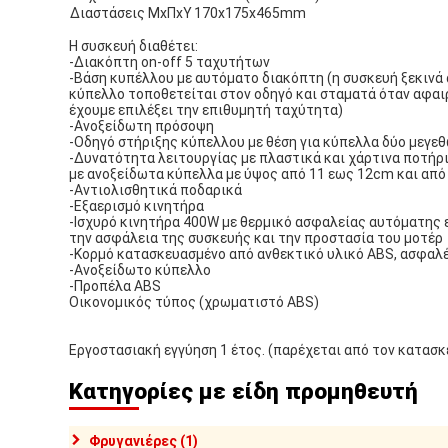
Διαστάσεις ΜxΠxΥ
170x175x465mm
Η συσκευή διαθέτει:
-Διακόπτη on-off 5 ταχυτήτων
-Βάση κυπέλλου με αυτόματο διακόπτη (η συσκευή ξεκινά
κύπελλο τοποθετείται στον οδηγό και σταματά όταν αφαι
έχουμε επιλέξει την επιθυμητή ταχύτητα)
-Ανοξείδωτη πρόσοψη
-Οδηγό στήριξης κύπελλου με θέση για κύπελλα δύο μεγε
-Δυνατότητα λειτουργίας με πλαστικά και χάρτινα ποτήρι
με ανοξείδωτα κύπελλα με ύψος από 11 εως 12cm και από
-Αντιολισθητικά ποδαρικά
-Εξαερισμό κινητήρα
-Ισχυρό κινητήρα 400W με θερμικό ασφαλείας αυτόματης
την ασφάλεια της συσκευής και την προστασία του μοτέρ
-Κορμό κατασκευασμένο από ανθεκτικό υλικό ABS, ασφαλέ
-Ανοξείδωτο κύπελλο
-Προπέλα ABS
Οικονομικός τύπος (χρωματιστό ABS)
Εργοστασιακή εγγύηση 1 έτος. (παρέχεται από τον κατασ
Κατηγορίες με είδη προμηθευτή
Φρυγανιέρες (1)