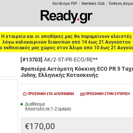
Κατάλογοι PDF
Members Club
Έκθεση Αλίμο
Η εταιρεία και οι αποθήκες μας θα παραμείνουν κλειστές
λόγω καλοκαιρινών διακοπών από 14 έως 21 Αυγούστου
ο εκθεσιακός μας χώρος στον Άλιμο από 10 έως 21 Αυγού
[#13703]
AK/2-5T-PR-ECO/RE**
Φραπιέρα Αυτόματη Κόκκινη ΕCO PR 5 Tαχ
Johny, Ελληνικής Κατασκευής
ΠΡΟΣΘΉΚΗ ΣΤΑ ΑΓΑΠΗΜΈΝΑ
ΠΡΟΣΘΉΚΗ ΣΤΗΝ ΣΎΓΚΡΙΣΗ
Διαθέσιμο
Αποστολή σε 1-2 ημέρες
€170,00