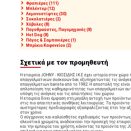
Φραπιέρες (111)
Μπλέντερ (12)
Λεμονοστίφτες (30)
Σοκολατιέρες (2)
Χόβολες (8)
Παγοθραύστες, Παγομηχανές (8)
Hot Dog (8)
Πάγος & Σαμπανιέρες (1)
Μπρίκια Καφενείου (2)
Σχετικά με τον προμηθευτή
Η εταιρεία JOHNY - ΚΙΟΣΙΔΗΣ Ι.Κ.Ε έχει ιστορία στον χώρο
επαγγελματικών συσκευών bar, εξυπηρετώντας τις ανάγκ
επαγγελματιών barista από το 1982. Η αποστολή της είναι 
απλοποίηση της καθημερινότητας των επαγγελματιών αυ
υπόψη τις ανάγκες και τις απαιτήσεις του χώρου.
Η εταιρεία δίνει έμφαση στη μεγάλη αντοχή των προϊόντω
στις πιο απαιτητικές συνθήκες λειτουργίας. Τα προϊόντα
αυστηρότερες προδιαγραφές εξασφαλίζοντας έτσι την αξ
στον χρόνο.
Ο σύγχρονος και καλαίσθητος σχεδιασμός των προϊόντων,
ελκυστικά χρώματα, αναδεικνύει την προσοχή της εταιρεί
και την εμπειρία του χρήστη, κάνοντας τα προϊόντα της 