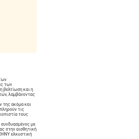
 των
ες των
η βελτίωση και η
τών, λαμβάνοντας
ν της ακόμα και
 πληρούν τις
ιοπιστία τους
 συνδυασμένος με
ας στην αισθητική
JOHNY ελκυστική