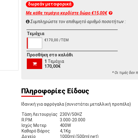
δωρεάν μεταφορικά
Με κάθε τεμάχιο κερδίστε
δώρο €15,00€
Συμπληρώστε τον επιθυμητό αριθμό ποσοτήτων :
Τεμάχια
€170,00 /ΤΕΜ
Προσθήκη στο καλάθι
1
Τεμάχια
170,00€
* Οι τιμές δεν
Πληροφορίες Είδους
Ιδανική για αφρόγαλα
(συνιστάται μεταλλική προπέλα)
Τάση Λειτουργίας
230V/50HZ
R.P.M.
3.000-20.000
Ισχύς Μοτερ
400W
Καθαρό Βάρος
4,1Kg
Δοχείο
1000ml (500ml net)