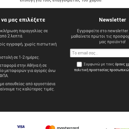
επιλογή για τους επαγγελματίες του χώρου.
ί να μας επιλέξετε
Newsletter
οκλήρωση παραγγελίας σε
Εγγραφείτε στο newsletter 
από 2 λεπτά.
μαθαίνετε πρώτοι τις προσφορ
μας προϊόντα!
ίς εγγραφή, χωρίς πιστωτική
στολή σε 1-2 ημέρες.
Συμφωνώ με τους
όρους χ
ταφορά στην Αθήνα ή σε
πολιτική προστασίας προσωπικ
ίο μεταφορών για αγορές άνω
ΦΠΑ.
ε απευθείας από εργοστάσια
αίνουμε τις καλύτερες τιμές.