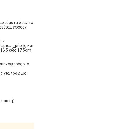
 αυτόματα όταν το
ρείται, εφόσον
θών
α μιας χρήσης και
 16,5 εώς 17,5cm
 επαναφοράς για
ς για τρόφιμα
κευαστή)