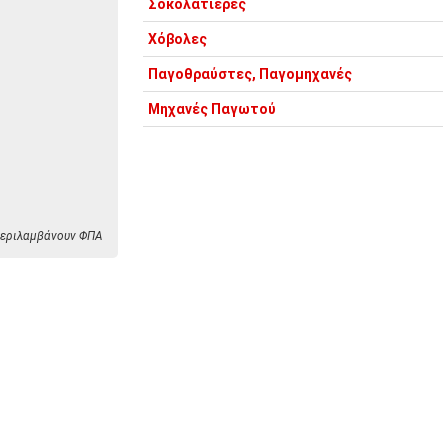
Σοκολατιέρες
Χόβολες
Παγοθραύστες, Παγομηχανές
Μηχανές Παγωτού
 περιλαμβάνουν ΦΠΑ