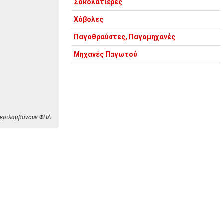
Σοκολατιέρες
Χόβολες
Παγοθραύστες, Παγομηχανές
Μηχανές Παγωτού
 περιλαμβάνουν ΦΠΑ