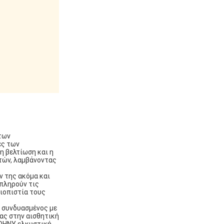
 των
ες των
η βελτίωση και η
τών, λαμβάνοντας
ν της ακόμα και
 πληρούν τις
ιοπιστία τους
 συνδυασμένος με
ας στην αισθητική