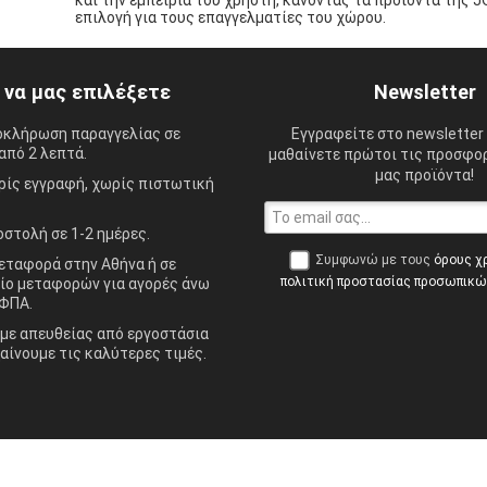
και την εμπειρία του χρήστη, κάνοντας τα προϊόντα της 
επιλογή για τους επαγγελματίες του χώρου.
ί να μας επιλέξετε
Newsletter
οκλήρωση παραγγελίας σε
Εγγραφείτε στο newsletter 
από 2 λεπτά.
μαθαίνετε πρώτοι τις προσφορ
μας προϊόντα!
ίς εγγραφή, χωρίς πιστωτική
στολή σε 1-2 ημέρες.
Συμφωνώ με τους
όρους χ
ταφορά στην Αθήνα ή σε
πολιτική προστασίας προσωπικ
ίο μεταφορών για αγορές άνω
ΦΠΑ.
ε απευθείας από εργοστάσια
αίνουμε τις καλύτερες τιμές.