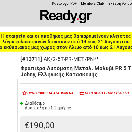
Κατάλογοι PDF
Members Club
Έκθεση Αλίμο
Η εταιρεία και οι αποθήκες μας θα παραμείνουν κλειστές
λόγω καλοκαιρινών διακοπών από 14 έως 21 Αυγούστου
ο εκθεσιακός μας χώρος στον Άλιμο από 10 έως 21 Αυγού
[#13711]
AK/2-5T-PR-MET/PN**
Φραπιέρα Αυτόματη Μεταλ. Μολυβί PR 5 
Johny, Ελληνικής Κατασκευής
ΠΡΟΣΘΉΚΗ ΣΤΑ ΑΓΑΠΗΜΈΝΑ
ΠΡΟΣΘΉΚΗ ΣΤΗΝ ΣΎΓΚΡΙΣΗ
Διαθέσιμο
Αποστολή σε 1-2 ημέρες
€190,00