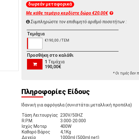
δωρεάν μεταφορικά
Με κάθε τεμάχιο κερδίστε
δώρο €20,00€
Συμπληρώστε τον επιθυμητό αριθμό ποσοτήτων :
Τεμάχια
€190,00 /ΤΕΜ
Προσθήκη στο καλάθι
1
Τεμάχια
190,00€
* Οι τιμές δεν
Πληροφορίες Είδους
Ιδανική για αφρόγαλα
(συνιστάται μεταλλική προπέλα)
Τάση Λειτουργίας
230V/50HZ
R.P.M.
3.000-20.000
Ισχύς Μοτερ
400W
Καθαρό Βάρος
4,1Kg
Δοχείο
1000ml (500ml net)