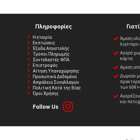
Πληροφορίες
Γιατ
Η εταιρία
Άμεση ολ
Εκπτώσεις
λιγότερο 
Έξοδα Αποστολής
Αγορά χωρ
Τρόποι Πληρωμής
κάρτα.
Συντελεστές ΦΠΑ
Επιστροφές
Αμεση απο
Αίτηση Υπαναχώρησης
Δωρεάν με
Προσωπικά Δεδομένα
πρακτορε
Ασφάλεια Συναλλαγών
των 60€+
Πολιτική Κατά της Βίας
Όροι Χρήσης
Αγοράζουμ
και πετυχ
Follow Us