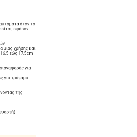
 αυτόματα όταν το
ρείται, εφόσον
θών
α μιας χρήσης και
 16,5 εώς 17,5cm
 επαναφοράς για
ς για τρόφιμα
ίνοντας της
κευαστή)