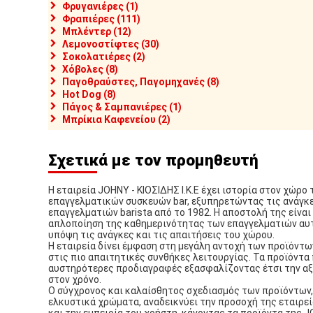
Φρυγανιέρες (1)
Φραπιέρες (111)
Μπλέντερ (12)
Λεμονοστίφτες (30)
Σοκολατιέρες (2)
Χόβολες (8)
Παγοθραύστες, Παγομηχανές (8)
Hot Dog (8)
Πάγος & Σαμπανιέρες (1)
Μπρίκια Καφενείου (2)
Σχετικά με τον προμηθευτή
Η εταιρεία JOHNY - ΚΙΟΣΙΔΗΣ Ι.Κ.Ε έχει ιστορία στον χώρο
επαγγελματικών συσκευών bar, εξυπηρετώντας τις ανάγκ
επαγγελματιών barista από το 1982. Η αποστολή της είναι 
απλοποίηση της καθημερινότητας των επαγγελματιών αυ
υπόψη τις ανάγκες και τις απαιτήσεις του χώρου.
Η εταιρεία δίνει έμφαση στη μεγάλη αντοχή των προϊόντω
στις πιο απαιτητικές συνθήκες λειτουργίας. Τα προϊόντα
αυστηρότερες προδιαγραφές εξασφαλίζοντας έτσι την αξ
στον χρόνο.
Ο σύγχρονος και καλαίσθητος σχεδιασμός των προϊόντων,
ελκυστικά χρώματα, αναδεικνύει την προσοχή της εταιρεί