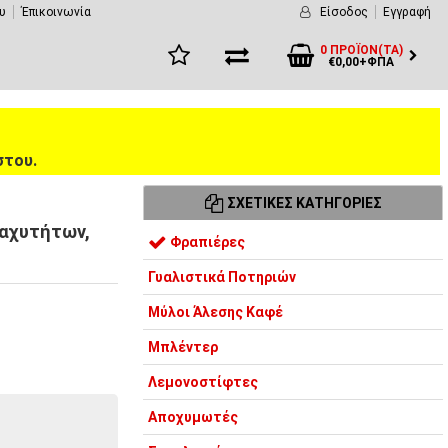
υ
Έπικοινωνία
Είσοδος
Εγγραφή
0 ΠΡΟΪΌΝ(ΤΑ)
€0,00+ΦΠΑ
στου.
ΣΧΕΤΙΚΈΣ ΚΑΤΗΓΟΡΊΕΣ
Tαχυτήτων,
Φραπιέρες
Γυαλιστικά Ποτηριών
Μύλοι Άλεσης Καφέ
Μπλέντερ
Λεμονοστίφτες
Αποχυμωτές