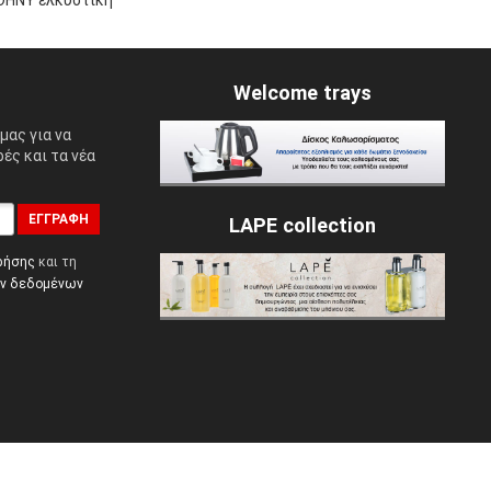
JOHNY ελκυστική
Welcome trays
μας για να
ές και τα νέα
ΕΓΓΡΑΦΉ
LAPE collection
ρήσης
και τη
ών δεδομένων