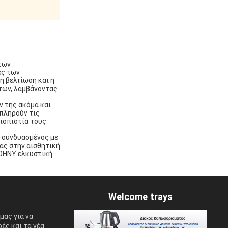
 των
ες των
η βελτίωση και η
τών, λαμβάνοντας
ν της ακόμα και
 πληρούν τις
ιοπιστία τους
 συνδυασμένος με
ας στην αισθητική
JOHNY ελκυστική
Welcome trays
μας για να
ές και τα νέα