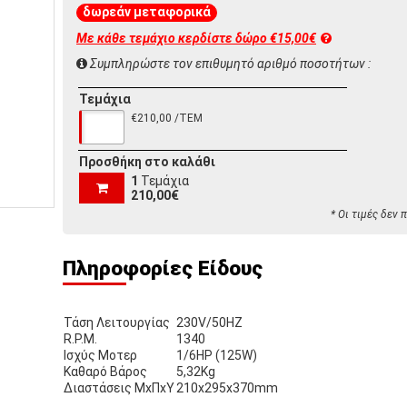
δωρεάν μεταφορικά
Με κάθε τεμάχιο κερδίστε
δώρο €15,00€
Συμπληρώστε τον επιθυμητό αριθμό ποσοτήτων :
Τεμάχια
€210,00 /ΤΕΜ
Προσθήκη στο καλάθι
1
Τεμάχια
210,00€
* Οι τιμές δεν
Πληροφορίες Είδους
Τάση Λειτουργίας
230V/50HZ
R.P.M.
1340
Ισχύς Μοτερ
1/6HP (125W)
Καθαρό Βάρος
5,32Kg
Διαστάσεις ΜxΠxΥ
210x295x370mm