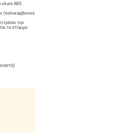
 υλικό ABS.
ής (πολυκαρβονικό
πιτρέπει την
αι το στίψιμο
κευαστή)