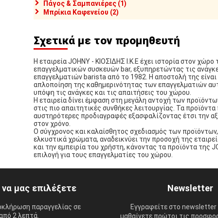
Πάγος & Σαμπανιέρες (1)
Μπρίκια Καφενείου (2)
Σχετικά με τον προμηθευτή
Η εταιρεία JOHNY - ΚΙΟΣΙΔΗΣ Ι.Κ.Ε έχει ιστορία στον χώρο
επαγγελματικών συσκευών bar, εξυπηρετώντας τις ανάγκ
επαγγελματιών barista από το 1982. Η αποστολή της είναι 
απλοποίηση της καθημερινότητας των επαγγελματιών αυ
υπόψη τις ανάγκες και τις απαιτήσεις του χώρου.
Η εταιρεία δίνει έμφαση στη μεγάλη αντοχή των προϊόντω
στις πιο απαιτητικές συνθήκες λειτουργίας. Τα προϊόντα
αυστηρότερες προδιαγραφές εξασφαλίζοντας έτσι την αξ
στον χρόνο.
Ο σύγχρονος και καλαίσθητος σχεδιασμός των προϊόντων,
ελκυστικά χρώματα, αναδεικνύει την προσοχή της εταιρεί
και την εμπειρία του χρήστη, κάνοντας τα προϊόντα της 
επιλογή για τους επαγγελματίες του χώρου.
ί να μας επιλέξετε
Newsletter
οκλήρωση παραγγελίας σε
Εγγραφείτε στο newsletter 
από 2 λεπτά.
μαθαίνετε πρώτοι τις προσφορ