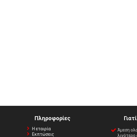
Πληροφορίες
Γιατ
Η εταιρία
Άμεση ολ
Εκπτώσεις
λιγότερο 