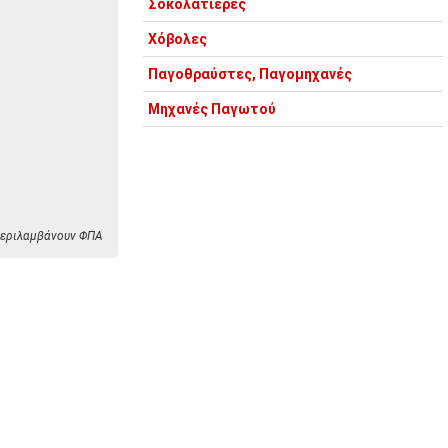
Σοκολατιέρες
Χόβολες
Παγοθραύστες, Παγομηχανές
Μηχανές Παγωτού
 περιλαμβάνουν ΦΠΑ