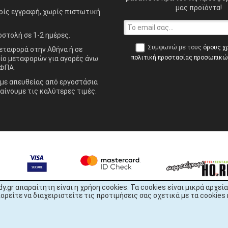
μας προϊόντα!
ίς εγγραφή, χωρίς πιστωτική
στολή σε 1-2 ημέρες.
Συμφωνώ με τους
όρους χ
ταφορά στην Αθήνα ή σε
πολιτική προστασίας προσωπικ
ίο μεταφορών για αγορές άνω
ΦΠΑ.
ε απευθείας από εργοστάσια
αίνουμε τις καλύτερες τιμές.
dy.gr απαραίτητη είναι η χρήση cookies. Τα cookies είναι μικρά αρχ
είτε να διαχειριστείτε τις προτιμήσεις σας σχετικά με τα cookies 
READY.gr © 2022 | All Rights Reserved
1344x2254