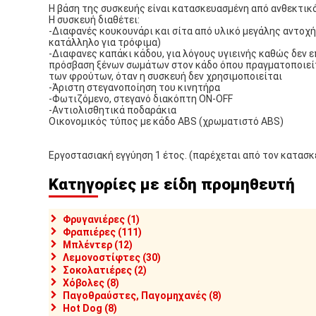
Η βάση της συσκευής είναι κατασκευασμένη από ανθεκτικό
Η συσκευή διαθέτει:
-Διαφανές κουκουνάρι και σίτα από υλικό μεγάλης αντοχ
κατάλληλο για τρόφιμα)
-Διαφανες καπάκι κάδου, για λόγους υγιεινής καθώς δεν ε
πρόσβαση ξένων σωμάτων στον κάδο όπου πραγματοποιείτ
των φρούτων, όταν η συσκευή δεν χρησιμοποιείται
-Άριστη στεγανοποίηση του κινητήρα
-Φωτιζόμενο, στεγανό διακόπτη ON-OFF
-Αντιολισθητικά ποδαράκια
Οικονομικός τύπος με κάδο ABS (χρωματιστό ABS)
Εργοστασιακή εγγύηση 1 έτος. (παρέχεται από τον κατασ
Κατηγορίες με είδη προμηθευτή
Φρυγανιέρες (1)
Φραπιέρες (111)
Μπλέντερ (12)
Λεμονοστίφτες (30)
Σοκολατιέρες (2)
Χόβολες (8)
Παγοθραύστες, Παγομηχανές (8)
Hot Dog (8)