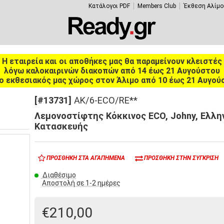
Κατάλογοι PDF
Members Club
Έκθεση Αλίμο
Η εταιρεία και οι αποθήκες μας θα παραμείνουν κλειστές
λόγω καλοκαιρινών διακοπών από 14 έως 21 Αυγούστου
ο εκθεσιακός μας χώρος στον Άλιμο από 10 έως 21 Αυγού
[#13731]
AK/6-ECO/RE**
Λεμονοστίφτης Κόκκινος ECO, Johny, Ελλη
Κατασκευής
ΠΡΟΣΘΉΚΗ ΣΤΑ ΑΓΑΠΗΜΈΝΑ
ΠΡΟΣΘΉΚΗ ΣΤΗΝ ΣΎΓΚΡΙΣΗ
Διαθέσιμο
Αποστολή σε 1-2 ημέρες
€210,00