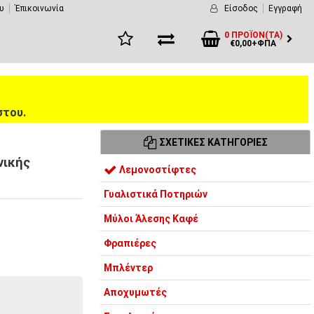
υ
Έπικοινωνία
Είσοδος
Εγγραφή
0 ΠΡΟΪΌΝ(ΤΑ)
€0,00+ΦΠΑ
στου.
ΣΧΕΤΙΚΈΣ ΚΑΤΗΓΟΡΊΕΣ
νικής
Λεμονοστίφτες
Γυαλιστικά Ποτηριών
Μύλοι Άλεσης Καφέ
Φραπιέρες
Μπλέντερ
Αποχυμωτές