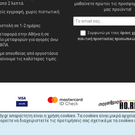
από 2 λεπτά.
μαθαίνετε πρώτοι τις προσφορ
μας προϊόντα!
ίς εγγραφή, χωρίς πιστωτική
στολή σε 1-2 ημέρες.
Συμφωνώ με τους
όρους χ
ταφορά στην Αθήνα ή σε
πολιτική προστασίας προσωπικ
ίο μεταφορών για αγορές άνω
ΦΠΑ.
ε απευθείας από εργοστάσια
αίνουμε τις καλύτερες τιμές.
dy.gr απαραίτητη είναι η χρήση cookies. Τα cookies είναι μικρά αρχ
είτε να διαχειριστείτε τις προτιμήσεις σας σχετικά με τα cookies 
READY.gr © 2022 | All Rights Reserved