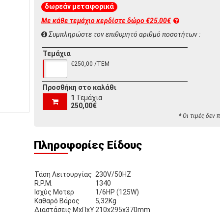
δωρεάν μεταφορικά
Με κάθε τεμάχιο κερδίστε
δώρο €25,00€
Συμπληρώστε τον επιθυμητό αριθμό ποσοτήτων :
Τεμάχια
€250,00 /ΤΕΜ
Προσθήκη στο καλάθι
1
Τεμάχια
250,00€
* Οι τιμές δεν
Πληροφορίες Είδους
Τάση Λειτουργίας
230V/50HZ
R.P.M.
1340
Ισχύς Μοτερ
1/6HP (125W)
Καθαρό Βάρος
5,32Kg
Διαστάσεις ΜxΠxΥ
210x295x370mm