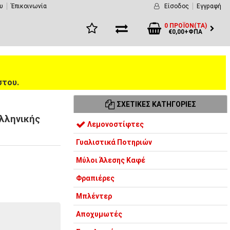
υ
Έπικοινωνία
Είσοδος
Εγγραφή
0 ΠΡΟΪΌΝ(ΤΑ)
€0,00+ΦΠΑ
στου.
ΣΧΕΤΙΚΈΣ ΚΑΤΗΓΟΡΊΕΣ
λληνικής
Λεμονοστίφτες
Γυαλιστικά Ποτηριών
Μύλοι Άλεσης Καφέ
Φραπιέρες
Μπλέντερ
Αποχυμωτές