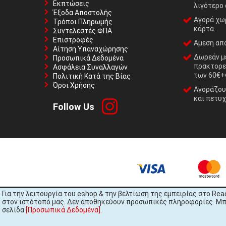
Εκπτώσεις
λιγότερο 
Έξοδα Αποστολής
Αγορά χωρ
Τρόποι Πληρωμής
κάρτα.
Συντελεστές ΦΠΑ
Επιστροφές
Αμεση απο
Αίτηση Υπαναχώρησης
Δωρεάν με
Προσωπικά Δεδομένα
πρακτορε
Ασφάλεια Συναλλαγών
των 60€+
Πολιτική Κατά της Βίας
Όροι Χρήσης
Αγοράζουμ
και πετυχ
Follow Us
Για την λειτουργία του eshop & την βελτίωση της εμπειρίας στο Rea
στον ιστότοπό μας. Δεν αποθηκεύουν προσωπικές πληροφορίες. Μπορ
σελίδα
[Προσωπικά Δεδομένα]
.