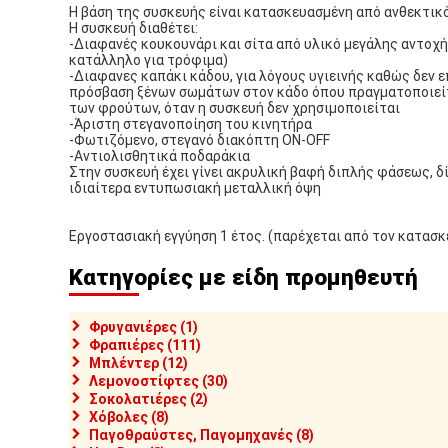
Η βάση της συσκευής είναι κατασκευασμένη από ανθεκτικό
Η συσκευή διαθέτει:
-Διαφανές κουκουνάρι και σίτα από υλικό μεγάλης αντοχ
κατάλληλο για τρόφιμα)
-Διαφανες καπάκι κάδου, για λόγους υγιεινής καθώς δεν ε
πρόσβαση ξένων σωμάτων στον κάδο όπου πραγματοποιείτ
των φρούτων, όταν η συσκευή δεν χρησιμοποιείται
-Άριστη στεγανοποίηση του κινητήρα
-Φωτιζόμενο, στεγανό διακόπτη ON-OFF
-Αντιολισθητικά ποδαράκια
Στην συσκευή έχει γίνει ακρυλική βαφή διπλής φάσεως, δ
ιδιαίτερα εντυπωσιακή μεταλλική όψη
Εργοστασιακή εγγύηση 1 έτος. (παρέχεται από τον κατασ
Κατηγορίες με είδη προμηθευτή
Φρυγανιέρες (1)
Φραπιέρες (111)
Μπλέντερ (12)
Λεμονοστίφτες (30)
Σοκολατιέρες (2)
Χόβολες (8)
Παγοθραύστες, Παγομηχανές (8)