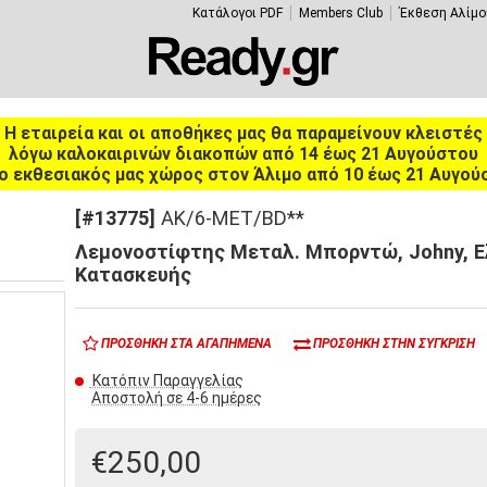
Κατάλογοι PDF
Members Club
Έκθεση Αλίμο
Η εταιρεία και οι αποθήκες μας θα παραμείνουν κλειστές
λόγω καλοκαιρινών διακοπών από 14 έως 21 Αυγούστου
ο εκθεσιακός μας χώρος στον Άλιμο από 10 έως 21 Αυγού
[#13775]
AK/6-MET/BD**
Λεμονοστίφτης Μεταλ. Μπορντώ, Johny, Ε
Κατασκευής
ΠΡΟΣΘΉΚΗ ΣΤΑ ΑΓΑΠΗΜΈΝΑ
ΠΡΟΣΘΉΚΗ ΣΤΗΝ ΣΎΓΚΡΙΣΗ
Κατόπιν Παραγγελίας
Αποστολή σε 4-6 ημέρες
€250,00