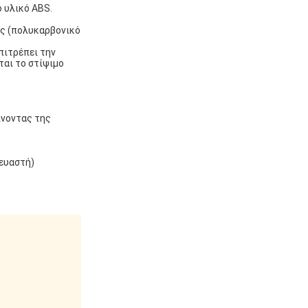
 υλικό ABS.
ής (πολυκαρβονικό
πιτρέπει την
αι το στίψιμο
ίνοντας της
κευαστή)