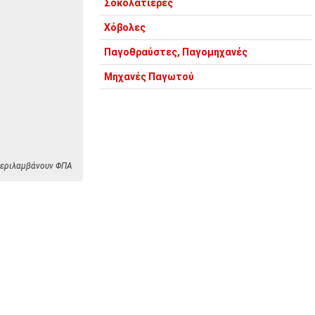
Σοκολατιέρες
Χόβολες
Παγοθραύστες, Παγομηχανές
Μηχανές Παγωτού
 περιλαμβάνουν ΦΠΑ