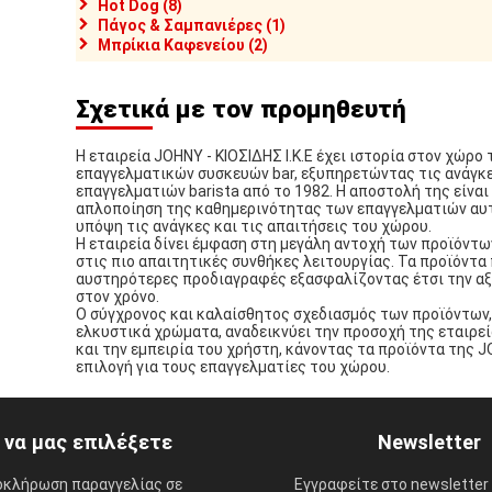
Hot Dog (8)
Πάγος & Σαμπανιέρες (1)
Μπρίκια Καφενείου (2)
Σχετικά με τον προμηθευτή
Η εταιρεία JOHNY - ΚΙΟΣΙΔΗΣ Ι.Κ.Ε έχει ιστορία στον χώρο
επαγγελματικών συσκευών bar, εξυπηρετώντας τις ανάγκ
επαγγελματιών barista από το 1982. Η αποστολή της είναι 
απλοποίηση της καθημερινότητας των επαγγελματιών αυ
υπόψη τις ανάγκες και τις απαιτήσεις του χώρου.
Η εταιρεία δίνει έμφαση στη μεγάλη αντοχή των προϊόντω
στις πιο απαιτητικές συνθήκες λειτουργίας. Τα προϊόντα
αυστηρότερες προδιαγραφές εξασφαλίζοντας έτσι την αξ
στον χρόνο.
Ο σύγχρονος και καλαίσθητος σχεδιασμός των προϊόντων,
ελκυστικά χρώματα, αναδεικνύει την προσοχή της εταιρεί
και την εμπειρία του χρήστη, κάνοντας τα προϊόντα της 
επιλογή για τους επαγγελματίες του χώρου.
ί να μας επιλέξετε
Newsletter
οκλήρωση παραγγελίας σε
Εγγραφείτε στο newsletter 