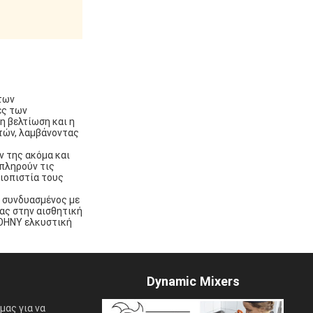
 των
ες των
η βελτίωση και η
τών, λαμβάνοντας
ν της ακόμα και
 πληρούν τις
ιοπιστία τους
 συνδυασμένος με
ας στην αισθητική
JOHNY ελκυστική
Dynamic Mixers
μας για να