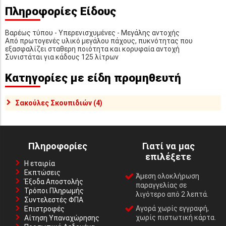
Πληροφορίες Είδους
Βαρέως τύπου - Υπερενισχυμένες - Μεγάλης αντοχής
Από πρωτογενές υλικό μεγάλου πάχους, πυκνότητας που
εξασφαλίζει σταθερη ποιότητα και κορυφαία αντοχή
Συνιστάται για κάδους 125 λίτρων
Κατηγορίες με είδη προμηθευτή
Σακούλες Σκουπιδιών (4)
Πληροφορίες
Γιατί να μας
επιλέξετε
Η εταιρία
Εκπτώσεις
Άμεση ολοκλήρωση
Έξοδα Αποστολής
παραγγελίας σε
Τρόποι Πληρωμής
λιγότερο από 2 λεπτά.
Συντελεστές ΦΠΑ
Αγορά χωρίς εγγραφή,
Επιστροφές
χωρίς πιστωτική κάρτα.
Αίτηση Υπαναχώρησης