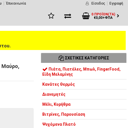
υ
Έπικοινωνία
Είσοδος
Εγγραφή
0 ΠΡΟΪΌΝ(ΤΑ)
€0,00+ΦΠΑ
στου.
ΣΧΕΤΙΚΈΣ ΚΑΤΗΓΟΡΊΕΣ
, Μαύρο,
Πιάτα, Πιατέλες, Μπωλ, FingerFood,
Είδη Μελαμίνης
Κανάτες Θερμός
Διανεμητές
Μέλι, Κυρήθρα
Βιτρίνες, Παρουσίαση
Ψυχόμενα Πλατό