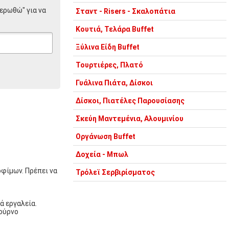
μερωθώ" για να
Σταντ - Risers - Σκαλοπάτια
Κουτιά, Τελάρα Buffet
Ξύλινα Είδη Buffet
Τουρτιέρες, Πλατό
Γυάλινα Πιάτα, Δίσκοι
Δίσκοι, Πιατέλες Παρουσίασης
Σκεύη Μαντεμένια, Αλουμινίου
Οργάνωση Buffet
Δοχεία - Μπωλ
οφίμων. Πρέπει να
Τρόλεϊ Σερβιρίσματος
ά εργαλεία.
φούρνο