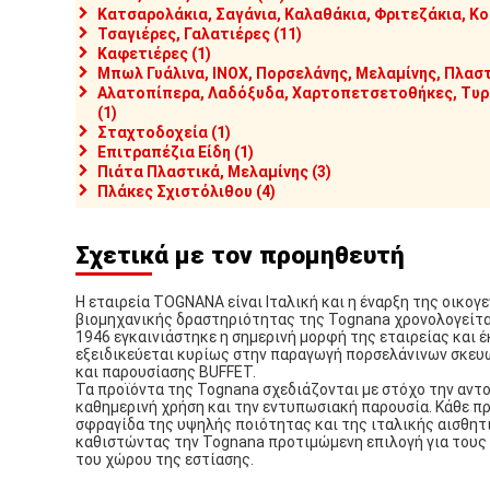
Κατσαρολάκια, Σαγάνια, Καλαθάκια, Φριτεζάκια, Κο
Τσαγιέρες, Γαλατιέρες (11)
Καφετιέρες (1)
Μπωλ Γυάλινα, INOX, Πορσελάνης, Μελαμίνης, Πλαστ
Αλατοπίπερα, Λαδόξυδα, Χαρτοπετσετοθήκες, Τυρι
(1)
Σταχτοδοχεία (1)
Επιτραπέζια Είδη (1)
Πιάτα Πλαστικά, Μελαμίνης (3)
Πλάκες Σχιστόλιθου (4)
Σχετικά με τον προμηθευτή
Η εταιρεία TOGNANA είναι Ιταλική και η έναρξη της οικογ
βιομηχανικής δραστηριότητας της Tognana χρονολογείται
1946 εγκαινιάστηκε η σημερινή μορφή της εταιρείας και 
εξειδικεύεται κυρίως στην παραγωγή πορσελάνινων σκευ
και παρουσίασης BUFFET.
Τα προϊόντα της Tognana σχεδιάζονται με στόχο την αντ
καθημερινή χρήση και την εντυπωσιακή παρουσία. Κάθε πρ
σφραγίδα της υψηλής ποιότητας και της ιταλικής αισθητ
καθιστώντας την Tognana προτιμώμενη επιλογή για τους
του χώρου της εστίασης.