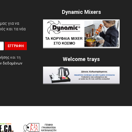
Dynamic Mixers
μας για να
ές και τα νέα
ΕΓΓΡΑΦΉ
ρήσης
και τη
Welcome trays
ών δεδομένων