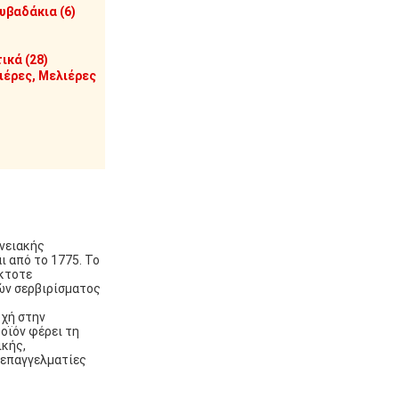
υβαδάκια (6)
ικά (28)
έρες, Μελιέρες
ενειακής
 από το 1775. Το
έκτοτε
ών σερβιρίσματος
οχή στην
οϊόν φέρει τη
ικής,
 επαγγελματίες