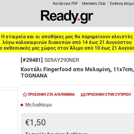
Κατάλογοι PDF
Members Club
Έκθεση Αλίμο
Η εταιρεία και οι αποθήκες μας θα παραμείνουν κλειστές
λόγω καλοκαιρινών διακοπών από 14 έως 21 Αυγούστου
ο εκθεσιακός μας χώρος στον Άλιμο από 10 έως 21 Αυγού
[#29481]
S09AY290NER
Κουτάλι Fingerfood απο Μελαμίνη, 11x7cm
TOGNANA
ΠΡΟΣΘΉΚΗ ΣΤΑ ΑΓΑΠΗΜΈΝΑ
ΠΡΟΣΘΉΚΗ ΣΤΗΝ ΣΎΓΚΡΙΣΗ
Μη διαθέσιμο
€1,50