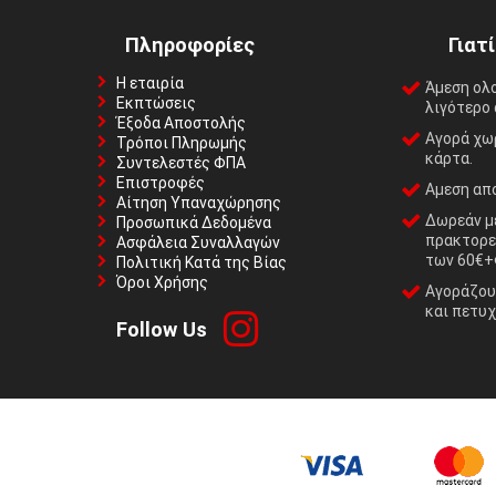
Πληροφορίες
Γιατ
Η εταιρία
Άμεση ολ
Εκπτώσεις
λιγότερο 
Έξοδα Αποστολής
Αγορά χωρ
Τρόποι Πληρωμής
κάρτα.
Συντελεστές ΦΠΑ
Επιστροφές
Αμεση απο
Αίτηση Υπαναχώρησης
Δωρεάν με
Προσωπικά Δεδομένα
πρακτορε
Ασφάλεια Συναλλαγών
των 60€+
Πολιτική Κατά της Βίας
Όροι Χρήσης
Αγοράζουμ
και πετυχ
Follow Us