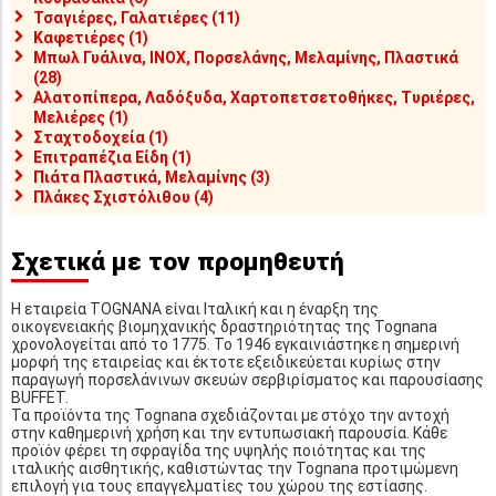
Τσαγιέρες, Γαλατιέρες (11)
Καφετιέρες (1)
Μπωλ Γυάλινα, INOX, Πορσελάνης, Μελαμίνης, Πλαστικά
(28)
Αλατοπίπερα, Λαδόξυδα, Χαρτοπετσετοθήκες, Τυριέρες,
Μελιέρες (1)
Σταχτοδοχεία (1)
Επιτραπέζια Είδη (1)
Πιάτα Πλαστικά, Μελαμίνης (3)
Πλάκες Σχιστόλιθου (4)
Σχετικά με τον προμηθευτή
Η εταιρεία TOGNANA είναι Ιταλική και η έναρξη της
οικογενειακής βιομηχανικής δραστηριότητας της Tognana
χρονολογείται από το 1775. Το 1946 εγκαινιάστηκε η σημερινή
μορφή της εταιρείας και έκτοτε εξειδικεύεται κυρίως στην
παραγωγή πορσελάνινων σκευών σερβιρίσματος και παρουσίασης
BUFFET.
Τα προϊόντα της Tognana σχεδιάζονται με στόχο την αντοχή
στην καθημερινή χρήση και την εντυπωσιακή παρουσία. Κάθε
προϊόν φέρει τη σφραγίδα της υψηλής ποιότητας και της
ιταλικής αισθητικής, καθιστώντας την Tognana προτιμώμενη
επιλογή για τους επαγγελματίες του χώρου της εστίασης.