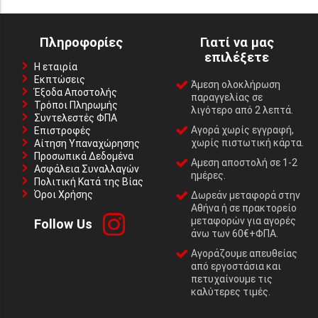
Πληροφορίες
Γιατί να μας
επιλέξετε
Η εταιρία
Εκπτώσεις
Άμεση ολοκλήρωση
Έξοδα Αποστολής
παραγγελίας σε
Τρόποι Πληρωμής
λιγότερο από 2 λεπτά.
Συντελεστές ΦΠΑ
Αγορά χωρίς εγγραφή,
Επιστροφές
χωρίς πιστωτική κάρτα.
Αίτηση Υπαναχώρησης
Προσωπικά Δεδομένα
Αμεση αποστολή σε 1-2
Ασφάλεια Συναλλαγών
ημέρες.
Πολιτική Κατά της Βίας
Όροι Χρήσης
Δωρεάν μεταφορά στην
Αθήνα ή σε πρακτορείο
μεταφορών για αγορές
Follow Us
άνω των 60€+ΦΠΑ.
Αγοράζουμε απευθείας
από εργοστάσια και
πετυχαίνουμε τις
καλύτερες τιμές.