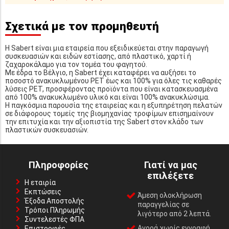
Σχετικά με τον προμηθευτή
Η Sabert είναι μια εταιρεία που εξειδικεύεται στην παραγωγή
συσκευασιών και ειδών εστίασης, από πλαστικό, χαρτί ή
ζαχαροκάλαμο για τον τομέα του φαγητού.
Με έδρα το Βέλγιο, η Sabert έχει καταφέρει να αυξήσει το
ποσοστό ανακυκλωμένου PET έως και 100% για όλες τις καθαρές
λύσεις PET, προσφέροντας προϊόντα που είναι κατασκευασμένα
από 100% ανακυκλωμένο υλικό και είναι 100% ανακυκλώσιμα.
Η παγκόσμια παρουσία της εταιρείας και η εξυπηρέτηση πελατών
σε διάφορους τομείς της βιομηχανίας τροφίμων επισημαίνουν
την επιτυχία και την αξιοπιστία της Sabert στον κλάδο των
πλαστικών συσκευασιών.
Πληροφορίες
Γιατί να μας
επιλέξετε
Η εταιρία
Εκπτώσεις
Άμεση ολοκλήρωση
Έξοδα Αποστολής
παραγγελίας σε
Τρόποι Πληρωμής
λιγότερο από 2 λεπτά.
Συντελεστές ΦΠΑ
Αγορά χωρίς εγγραφή,
Επιστροφές