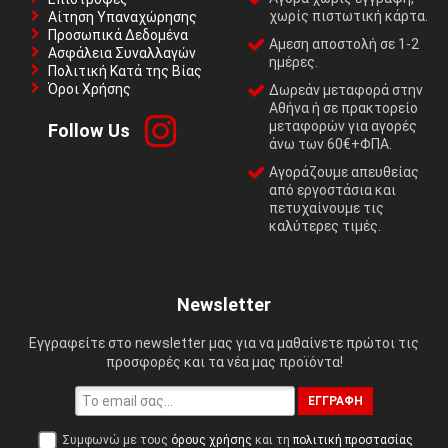
χωρίς πιστωτική κάρτα.
Αίτηση Υπαναχώρησης
Προσωπικά Δεδομένα
Αμεση αποστολή σε 1-2
Ασφάλεια Συναλλαγών
ημέρες.
Πολιτική Κατά της Βίας
Όροι Χρήσης
Δωρεάν μεταφορά στην
Αθήνα ή σε πρακτορείο
μεταφορών για αγορές
Follow Us
άνω των 60€+ΦΠΑ.
Αγοράζουμε απευθείας
από εργοστάσια και
πετυχαίνουμε τις
καλύτερες τιμές.
Newsletter
Εγγραφείτε στο newsletter μας για να μαθαίνετε πρώτοι τις
προσφορές και τα νέα μας προϊόντα!
ΕΓΓΡΑΦΉ
Συμφωνώ με τους
όρους χρήσης
και τη
πολιτική προστασίας