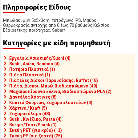
Πληροφορίες Είδους
Μπωλάκι μίνι 5x5x3cm, τετράγωνο. PS, Μαύρο
Θερμοκρασία αντοχής από 0 έως 70 βαθμούς Κελσίου
Εξαιρετικής ποιότητας, Sabert
Κατηγορίες με είδη προμηθευτή
Εργαλεία Ασιατικής/Sushi (4)
Sushi, Asian, Bamboo (4)
Ποτήρια Πλαστικά (1)
Πιάτα Πλαστικά (1)
Πιατέλες Δίσκοι Παρουσίασης, Buffet (18)
Πιάτα, Δίσκοι, Μπωλ Βιοδιασπώμενα (49)
Μαχαιροπίρουνα Ξύλινα, Βιοδιασπώμενα PLA (2)
Δαντέλες Χάρτινες (8)
Κουτιά Φούρνων, Ζαχαροπλαστείων (4)
Χάρτινα / Kraft (5)
Ζαχαροκάλαμα (48)
Sushi, Κινέζικο, Pasta (4)
Burger/Τοστ/Snack (1)
Σκεύη PET (για κρύα) (13)
Σκεύη PP (για ζεστά) (25)