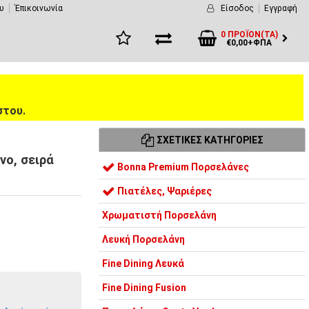
υ
Έπικοινωνία
Είσοδος
Εγγραφή
0 ΠΡΟΪΌΝ(ΤΑ)
€0,00+ΦΠΑ
στου.
ΣΧΕΤΙΚΈΣ ΚΑΤΗΓΟΡΊΕΣ
νο, σειρά
Bonna Premium Πορσελάνες
Πιατέλες, Ψαριέρες
Χρωματιστή Πορσελάνη
Λευκή Πορσελάνη
Fine Dining Λευκά
Fine Dining Fusion