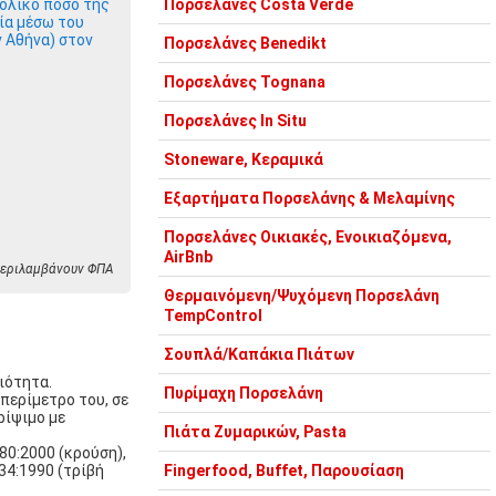
ολικό ποσό της
Πορσελάνες Costa Verde
ία μέσω του
ν Αθήνα) στον
Πορσελάνες Benedikt
Πορσελάνες Tognana
Πορσελάνες In Situ
Stoneware, Κεραμικά
Εξαρτήματα Πορσελάνης & Μελαμίνης
Πορσελάνες Οικιακές, Ενοικιαζόμενα,
AirBnb
 περιλαμβάνουν ΦΠΑ
Θερμαινόμενη/Ψυχόμενη Πορσελάνη
TempControl
Σουπλά/Καπάκια Πιάτων
ιότητα.
Πυρίμαχη Πορσελάνη
περίμετρο του, σε
ρίψιμο με
Πιάτα Ζυμαρικών, Pasta
0:2000 (κρούση),
34:1990 (τρίβή
Fingerfood, Buffet, Παρουσίαση