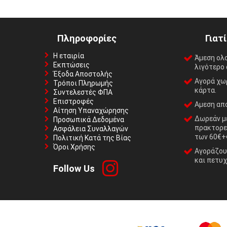
Πληροφορίες
Γιατ
Η εταιρία
Άμεση ολ
Εκπτώσεις
λιγότερο 
Έξοδα Αποστολής
Αγορά χωρ
Τρόποι Πληρωμής
κάρτα.
Συντελεστές ΦΠΑ
Επιστροφές
Αμεση απο
Αίτηση Υπαναχώρησης
Δωρεάν με
Προσωπικά Δεδομένα
πρακτορε
Ασφάλεια Συναλλαγών
των 60€+
Πολιτική Κατά της Βίας
Όροι Χρήσης
Αγοράζουμ
και πετυχ
Follow Us