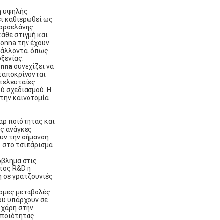
γή υψηλής
ει καθιερωθεί ως
ορσελάνης.
κάθε στιγμή και
Bonna την έχουν
βάλλοντα, όπως
οξενίας.
nna
συνεχίζει να
νταποκρίνονται
 τελευταίες
ύ σχεδιασμού. Η
στην καινοτομία
αρ ποιότητας και
ις ανάγκες
υν την σήμανση
ς στο τσιπάρισμα
όβλημα στις
τος R&D η
 σε γρατζουνιές
τομες μεταβολές
ου υπάρχουν σε
 χάρη στην
 ποιότητας