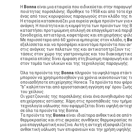
Η
Bonna
είναι μια εταιρεία που ειδικεύεται στην παραγω
ποιότητας πορσελάνης. Ιδρύθηκε το 1958 και από τότε έχ
ένας από τους κορυφαίους παραγωγούς στον κλάδο της π
Η εταιρεία κατασκευάζει μια ευρεία γκάμα προϊόντων για 
ανάγκη. Η ποιότητα και η κομψότητα των προϊόντων της 
καταστήσει προτιμώμενη επιλογή σε επαγγελματικά περι
ξενοδοχεία, εστιατόρια, καφετέριες και επιχειρήσεις φιλ
Με περισσότερα από 60 χρόνια εμπειρίας στον κλάδο, η
Bo
εξελίσσεται και να προσφέρει καινοτόμα προϊόντα που α
στις ανάγκες των πελατών της και αντικατοπτρίζουν τις
τάσεις στον χώρο της γαστρονομίας και του διακοσμητικο
εταιρεία επίσης δίνει έμφαση στη βιώσιμη παραγωγή και 
στον τομέα των υλικών και της τεχνολογίας παραγωγής.
Όλα τα προϊόντα της
Bonna
πληρούν τα υψηλότερα στάντ
μπορούν να χρησιμοποιηθούν για χρόνια ικανοποιώντας τ
οποιασδήποτε επιχείρησης Horeca. Τα προϊόντα που φέρο
"b" καλύπτονται από εργοστασιακή εγγύηση εφ’ όρου ζωή
του χείλους.
Οι γρατζουνιές της πορσελάνης είναι ένα συνηθισμένο πρ
επιχείρησεις εστίασης. Χάρη στις προσπάθειές του τμήμα
τεχνολογία υάλωσης που εφαρμόζεται δίνει υψηλή αντοχή
σε όλα τα προϊόντα της Bonna.
Τα προϊόντα της
Bonna
είναι ιδιαίτερα ανθεκτικά σε από
θερμοκρασίας και στις ακραίες συνθήκες θερμοκρασίας π
μια επαγγελματική κουζίνα. Αυτή η αντοχή εξασφαλίζεται
ανθεκτική υάλωση των επιφανειών και την χρήση υψηλής