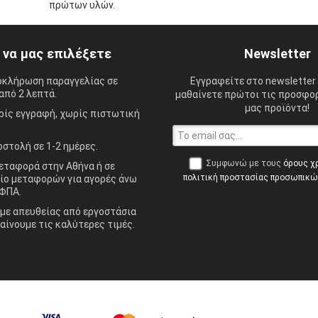
πρώτων υλών.
ί να μας επιλέξετε
Newsletter
οκλήρωση παραγγελίας σε
Εγγραφείτε στο newsletter 
από 2 λεπτά.
μαθαίνετε πρώτοι τις προσφορ
μας προϊόντα!
ίς εγγραφή, χωρίς πιστωτική
στολή σε 1-2 ημέρες.
Συμφωνώ με τους
όρους χ
ταφορά στην Αθήνα ή σε
πολιτική προστασίας προσωπικ
ίο μεταφορών για αγορές άνω
ΦΠΑ.
ε απευθείας από εργοστάσια
αίνουμε τις καλύτερες τιμές.