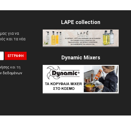
LAPE collection
μας για να
ές και τα νέα
ΕΓΓΡΑΦΉ
Dynamic Mixers
ρήσης
και τη
ών δεδομένων