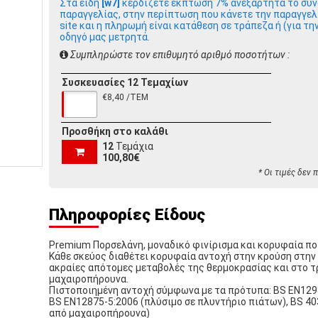
Στα είδη
[w7]
κερδίζετε έκπτωση 7% ανεξάρτητα το συν
παραγγελίας, στην περίπτωση που κάνετε την παραγγελ
site και η πληρωμή είναι κατάθεση σε τράπεζα ή (για τη
οδηγό μας μετρητά.
Συμπληρώστε τον επιθυμητό αριθμό ποσοτήτων :
Συσκευασίες 12 Τεμαχίων
€8,40 /ΤΕΜ
Προσθήκη στο καλάθι
12
Τεμάχια
100,80€
* Οι τιμές δεν
Πληροφορίες Είδους
Premium Πορσελάνη, μοναδικό φινίρισμα και κορυφαία πο
Κάθε σκεύος διαθέτει κορυφαία αντοχή στην κρούση στην 
ακραίες απότομες μεταβολές της θερμοκρασίας και στο τ
μαχαιροπήρουνα.
Πιστοποιημένη αντοχή σύμφωνα με τα πρότυπα: BS EN1298
BS EN12875-5:2006 (πλύσιμο σε πλυντήριο πιάτων), BS 40
από μαχαιροπήρουνα)