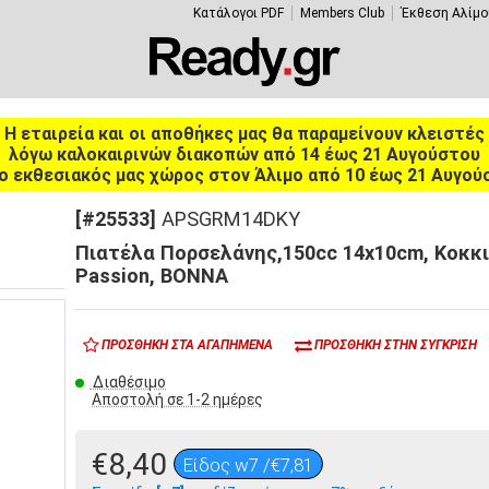
Κατάλογοι PDF
Members Club
Έκθεση Αλίμο
Η εταιρεία και οι αποθήκες μας θα παραμείνουν κλειστές
λόγω καλοκαιρινών διακοπών από 14 έως 21 Αυγούστου
ο εκθεσιακός μας χώρος στον Άλιμο από 10 έως 21 Αυγού
[#25533]
APSGRM14DKY
Πιατέλα Πορσελάνης,150cc 14x10cm, Κοκκι
Passion, BONNA
ΠΡΟΣΘΉΚΗ ΣΤΑ ΑΓΑΠΗΜΈΝΑ
ΠΡΟΣΘΉΚΗ ΣΤΗΝ ΣΎΓΚΡΙΣΗ
Διαθέσιμο
Αποστολή σε 1-2 ημέρες
€8,40
Είδος w7 /€7,81