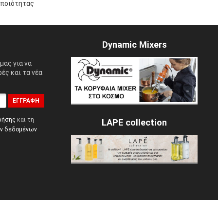
 ποιότητας
Dynamic Mixers
μας για να
ές και τα νέα
ΕΓΓΡΑΦΉ
ρήσης
και τη
LAPE collection
ών δεδομένων