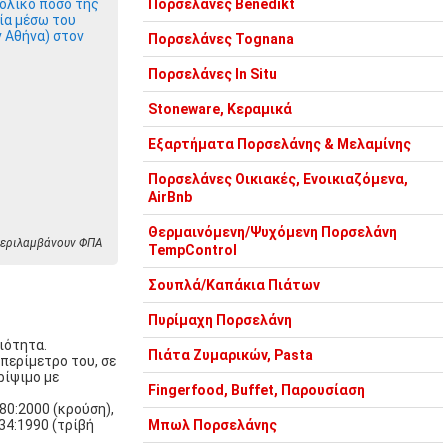
ολικό ποσό της
Πορσελάνες Benedikt
ία μέσω του
ν Αθήνα) στον
Πορσελάνες Tognana
Πορσελάνες In Situ
Stoneware, Κεραμικά
Εξαρτήματα Πορσελάνης & Μελαμίνης
Πορσελάνες Οικιακές, Ενοικιαζόμενα,
AirBnb
Θερμαινόμενη/Ψυχόμενη Πορσελάνη
 περιλαμβάνουν ΦΠΑ
TempControl
Σουπλά/Καπάκια Πιάτων
Πυρίμαχη Πορσελάνη
ιότητα.
Πιάτα Ζυμαρικών, Pasta
περίμετρο του, σε
ρίψιμο με
Fingerfood, Buffet, Παρουσίαση
0:2000 (κρούση),
34:1990 (τρίβή
Μπωλ Πορσελάνης