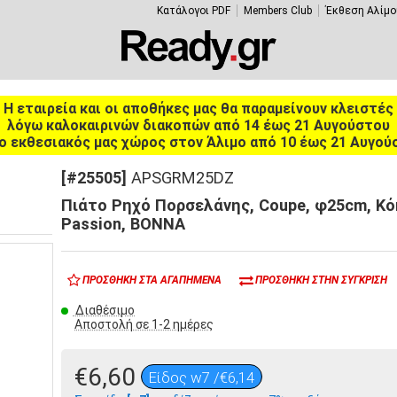
Κατάλογοι PDF
Members Club
Έκθεση Αλίμο
Η εταιρεία και οι αποθήκες μας θα παραμείνουν κλειστές
λόγω καλοκαιρινών διακοπών από 14 έως 21 Αυγούστου
ο εκθεσιακός μας χώρος στον Άλιμο από 10 έως 21 Αυγού
[#25505]
APSGRM25DZ
Πιάτο Ρηχό Πορσελάνης, Coupe, φ25cm, Κόκ
Passion, BONNA
ΠΡΟΣΘΉΚΗ ΣΤΑ ΑΓΑΠΗΜΈΝΑ
ΠΡΟΣΘΉΚΗ ΣΤΗΝ ΣΎΓΚΡΙΣΗ
Διαθέσιμο
Αποστολή σε 1-2 ημέρες
€6,60
Είδος w7 /€6,14