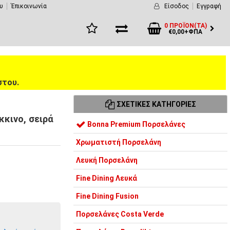
υ
Έπικοινωνία
Είσοδος
Εγγραφή
0 ΠΡΟΪΌΝ(ΤΑ)
€0,00+ΦΠΑ
στου.
ΣΧΕΤΙΚΈΣ ΚΑΤΗΓΟΡΊΕΣ
κινο, σειρά
Bonna Premium Πορσελάνες
Χρωματιστή Πορσελάνη
Λευκή Πορσελάνη
Fine Dining Λευκά
Fine Dining Fusion
Πορσελάνες Costa Verde