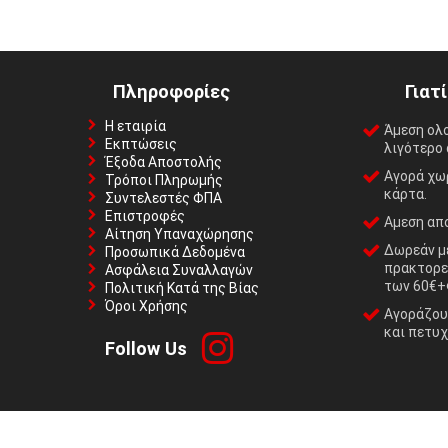
Πληροφορίες
Γιατ
Η εταιρία
Άμεση ολ
Εκπτώσεις
λιγότερο 
Έξοδα Αποστολής
Αγορά χωρ
Τρόποι Πληρωμής
κάρτα.
Συντελεστές ΦΠΑ
Επιστροφές
Αμεση απο
Αίτηση Υπαναχώρησης
Δωρεάν με
Προσωπικά Δεδομένα
πρακτορε
Ασφάλεια Συναλλαγών
των 60€+
Πολιτική Κατά της Βίας
Όροι Χρήσης
Αγοράζουμ
και πετυχ
Follow Us