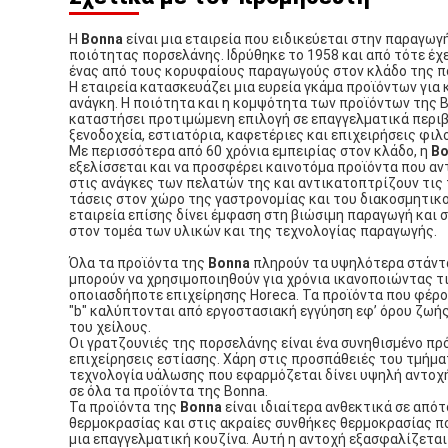
Η
Bonna
είναι μια εταιρεία που ειδικεύεται στην παραγω
ποιότητας πορσελάνης. Ιδρύθηκε το 1958 και από τότε έχ
ένας από τους κορυφαίους παραγωγούς στον κλάδο της π
Η εταιρεία κατασκευάζει μια ευρεία γκάμα προϊόντων για 
ανάγκη. Η ποιότητα και η κομψότητα των προϊόντων της 
καταστήσει προτιμώμενη επιλογή σε επαγγελματικά περι
ξενοδοχεία, εστιατόρια, καφετέριες και επιχειρήσεις φιλ
Με περισσότερα από 60 χρόνια εμπειρίας στον κλάδο, η
Bo
εξελίσσεται και να προσφέρει καινοτόμα προϊόντα που α
στις ανάγκες των πελατών της και αντικατοπτρίζουν τις
τάσεις στον χώρο της γαστρονομίας και του διακοσμητικο
εταιρεία επίσης δίνει έμφαση στη βιώσιμη παραγωγή και 
στον τομέα των υλικών και της τεχνολογίας παραγωγής.
Όλα τα προϊόντα της
Bonna
πληρούν τα υψηλότερα στάντ
μπορούν να χρησιμοποιηθούν για χρόνια ικανοποιώντας τ
οποιασδήποτε επιχείρησης Horeca. Τα προϊόντα που φέρο
"b" καλύπτονται από εργοστασιακή εγγύηση εφ’ όρου ζωή
του χείλους.
Οι γρατζουνιές της πορσελάνης είναι ένα συνηθισμένο πρ
επιχείρησεις εστίασης. Χάρη στις προσπάθειές του τμήμα
τεχνολογία υάλωσης που εφαρμόζεται δίνει υψηλή αντοχή
σε όλα τα προϊόντα της Bonna.
Τα προϊόντα της
Bonna
είναι ιδιαίτερα ανθεκτικά σε από
θερμοκρασίας και στις ακραίες συνθήκες θερμοκρασίας π
μια επαγγελματική κουζίνα. Αυτή η αντοχή εξασφαλίζεται