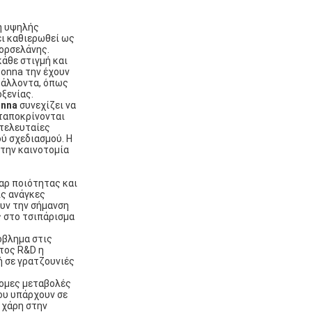
γή υψηλής
ει καθιερωθεί ως
ορσελάνης.
κάθε στιγμή και
Bonna την έχουν
βάλλοντα, όπως
οξενίας.
nna
συνεχίζει να
νταποκρίνονται
 τελευταίες
ύ σχεδιασμού. Η
στην καινοτομία
αρ ποιότητας και
ις ανάγκες
υν την σήμανση
ς στο τσιπάρισμα
όβλημα στις
τος R&D η
 σε γρατζουνιές
τομες μεταβολές
ου υπάρχουν σε
 χάρη στην