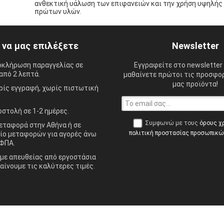
ανθεκτική υάλωση των επιφανειών και την χρήση υψηλής
πρώτων υλών.
ί να μας επιλέξετε
Newsletter
οκλήρωση παραγγελίας σε
Εγγραφείτε στο newsletter 
από 2 λεπτά.
μαθαίνετε πρώτοι τις προσφορ
μας προϊόντα!
ίς εγγραφή, χωρίς πιστωτική
στολή σε 1-2 ημέρες.
Συμφωνώ με τους
όρους χ
ταφορά στην Αθήνα ή σε
πολιτική προστασίας προσωπικ
ίο μεταφορών για αγορές άνω
ΦΠΑ.
ε απευθείας από εργοστάσια
αίνουμε τις καλύτερες τιμές.