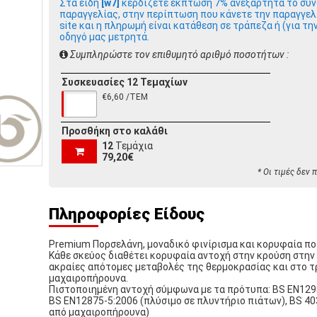
Στα είδη
[w7]
κερδίζετε έκπτωση 7% ανεξάρτητα το συν
παραγγελίας, στην περίπτωση που κάνετε την παραγγελ
site και η πληρωμή είναι κατάθεση σε τράπεζα ή (για τη
οδηγό μας μετρητά.
Συμπληρώστε τον επιθυμητό αριθμό ποσοτήτων :
Συσκευασίες 12 Τεμαχίων
€6,60 /ΤΕΜ
Προσθήκη στο καλάθι
12
Τεμάχια
79,20€
* Οι τιμές δεν
Πληροφορίες Είδους
Premium Πορσελάνη, μοναδικό φινίρισμα και κορυφαία πο
Κάθε σκεύος διαθέτει κορυφαία αντοχή στην κρούση στην 
ακραίες απότομες μεταβολές της θερμοκρασίας και στο τ
μαχαιροπήρουνα.
Πιστοποιημένη αντοχή σύμφωνα με τα πρότυπα: BS EN1298
BS EN12875-5:2006 (πλύσιμο σε πλυντήριο πιάτων), BS 40
από μαχαιροπήρουνα)