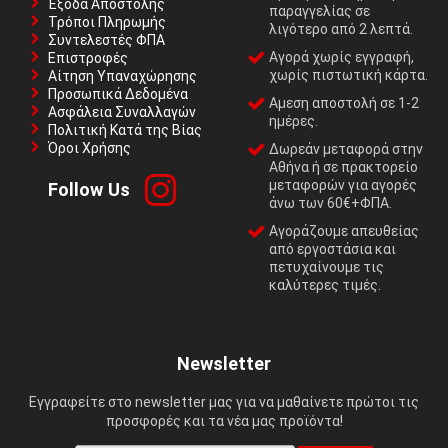
Έξοδα Αποστολής
παραγγελίας σε
Τρόποι Πληρωμής
λιγότερο από 2 λεπτά.
Συντελεστές ΦΠΑ
Αγορά χωρίς εγγραφή,
Επιστροφές
χωρίς πιστωτική κάρτα.
Αίτηση Υπαναχώρησης
Προσωπικά Δεδομένα
Αμεση αποστολή σε 1-2
Ασφάλεια Συναλλαγών
ημέρες.
Πολιτική Κατά της Βίας
Όροι Χρήσης
Δωρεάν μεταφορά στην
Αθήνα ή σε πρακτορείο
μεταφορών για αγορές
Follow Us
άνω των 60€+ΦΠΑ.
Αγοράζουμε απευθείας
από εργοστάσια και
πετυχαίνουμε τις
καλύτερες τιμές.
Newsletter
Εγγραφείτε στο newsletter μας για να μαθαίνετε πρώτοι τις
προσφορές και τα νέα μας προϊόντα!