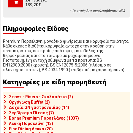
139,20€
* Οι τιμές δεν περιλαμβάνουν ΦΠΑ
Πληροφορίες Είδους
Premium Πορσελάνη, μοναδικό φινίρισμα και κορυφαία ποιότητα.
Κάθε σκεύος διαθέτει κορυφαία αντοχή στην κρούση στην
περίμετρο του, σε ακραίες απότομες μεταβολές της
θερμοκρασίας και στο τρίψιμο με μαχαιροπήρουνα.
Πιστοποιημένη αντοχή σύμφωνα με τα πρότυπα: BS
EN12980:2000 (κρούση), BS EN12875-5:2006 (πλύσιμο σε
πλυντήριο πιάτων), BS 4034:1990 (τρίβή από μαχαιροπήρουνα)
Κατηγορίες με είδη προμηθευτή
Σταντ - Risers - Σκαλοπάτια (2)
Οργάνωση Buffet (2)
Δοχεία GN γαστρονομίας (14)
Σερβίρισμα Πίτσας (7)
Bonna Premium Πορσελάνες (1037)
Λευκή Πορσελάνη (13)
Fine Dining Λευκά (20)