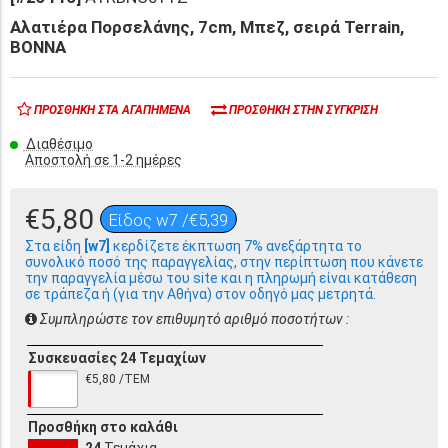
Αλατιέρα Πορσελάνης, 7cm, Μπεζ, σειρά Terrain,
BONNA
ΠΡΟΣΘΉΚΗ ΣΤΑ ΑΓΑΠΗΜΈΝΑ
ΠΡΟΣΘΉΚΗ ΣΤΗΝ ΣΎΓΚΡΙΣΗ
Διαθέσιμο
Αποστολή σε 1-2 ημέρες
€5,80
Είδος w7 /€5,39
Στα είδη
[w7]
κερδίζετε έκπτωση 7% ανεξάρτητα το
συνολικό ποσό της παραγγελίας, στην περίπτωση που κάνετε
την παραγγελία μέσω του site και η πληρωμή είναι κατάθεση
σε τράπεζα ή (για την Αθήνα) στον οδηγό μας μετρητά.
Συμπληρώστε τον επιθυμητό αριθμό ποσοτήτων :
Συσκευασίες 24 Τεμαχίων
€5,80 /ΤΕΜ
Προσθήκη στο καλάθι
24
Τεμάχια