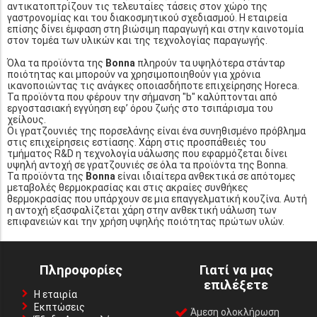
αντικατοπτρίζουν τις τελευταίες τάσεις στον χώρο της
γαστρονομίας και του διακοσμητικού σχεδιασμού. Η εταιρεία
επίσης δίνει έμφαση στη βιώσιμη παραγωγή και στην καινοτομία
στον τομέα των υλικών και της τεχνολογίας παραγωγής.
Όλα τα προϊόντα της
Bonna
πληρούν τα υψηλότερα στάνταρ
ποιότητας και μπορούν να χρησιμοποιηθούν για χρόνια
ικανοποιώντας τις ανάγκες οποιασδήποτε επιχείρησης Horeca.
Τα προϊόντα που φέρουν την σήμανση "b" καλύπτονται από
εργοστασιακή εγγύηση εφ’ όρου ζωής στο τσιπάρισμα του
χείλους.
Οι γρατζουνιές της πορσελάνης είναι ένα συνηθισμένο πρόβλημα
στις επιχείρησεις εστίασης. Χάρη στις προσπάθειές του
τμήματος R&D η τεχνολογία υάλωσης που εφαρμόζεται δίνει
υψηλή αντοχή σε γρατζουνιές σε όλα τα προϊόντα της Bonna.
Τα προϊόντα της
Bonna
είναι ιδιαίτερα ανθεκτικά σε απότομες
μεταβολές θερμοκρασίας και στις ακραίες συνθήκες
θερμοκρασίας που υπάρχουν σε μια επαγγελματική κουζίνα. Αυτή
η αντοχή εξασφαλίζεται χάρη στην ανθεκτική υάλωση των
επιφανειών και την χρήση υψηλής ποιότητας πρώτων υλών.
Πληροφορίες
Γιατί να μας
επιλέξετε
Η εταιρία
Εκπτώσεις
Άμεση ολοκλήρωση