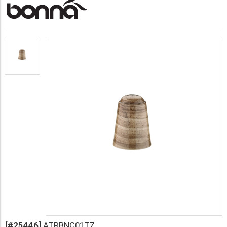
[#25446]
ATRBNC01TZ