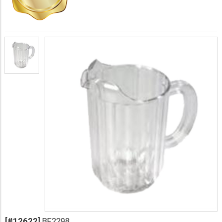
[#12622]
BF2298