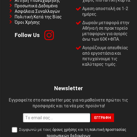
Αίτηση Υπαναχώρησης
Προσωπικά Δεδομένα
Αμεση αποστολή σε 1-2
Ασφάλεια Συναλλαγών
ημέρες.
Πολιτική Κατά της Βίας
Όροι Χρήσης
Δωρεάν μεταφορά στην
Αθήνα ή σε πρακτορείο
μεταφορών για αγορές
Follow Us
άνω των 60€+ΦΠΑ.
Αγοράζουμε απευθείας
από εργοστάσια και
πετυχαίνουμε τις
καλύτερες τιμές.
Newsletter
Εγγραφείτε στο newsletter μας για να μαθαίνετε πρώτοι τις
προσφορές και τα νέα μας προϊόντα!
ΕΓΓΡΑΦΉ
Συμφωνώ με τους
όρους χρήσης
και τη
πολιτική προστασίας
προσωπικών δεδομένων