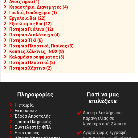
Ανοιχτήρια (1)
Κεραστήρια, Διανεμητές (4)
Γουδιά, Γουδοχέρια (1)
Εργαλεία Bar (22)
Εξοπλισμός Bar (12)
Ποτήρια Γυάλινα (12)
Ποτήρια Διπλότοιχα (4)
Ποτήρια TIKI (8)
Ποτήρια Πλαστικά, Πισίνας (3)
Κούπες Χάλκινες, INOX (8)
Καλαμάκια ροφήματος (3)
Ποτήρια Πλαστικά (2)
Ποτήρια Χάρτινα (2)
Πληροφορίες
Γιατί να μας
επιλέξετε
Η εταιρία
Εκπτώσεις
Άμεση ολοκλήρωση
Έξοδα Αποστολής
παραγγελίας σε
Τρόποι Πληρωμής
λιγότερο από 2 λεπτά.
Συντελεστές ΦΠΑ
Αγορά χωρίς εγγραφή,
Επιστροφές
χωρίς πιστωτική κάρτα.