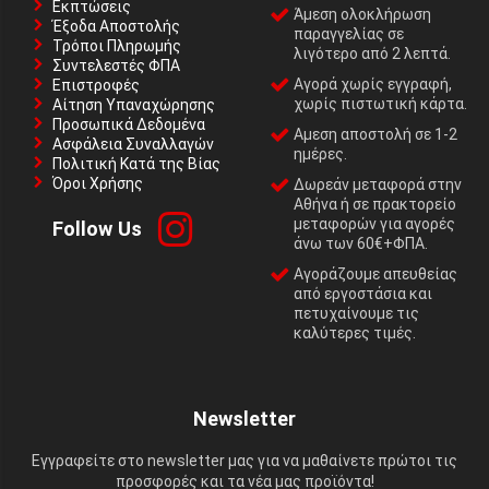
Εκπτώσεις
Άμεση ολοκλήρωση
Έξοδα Αποστολής
παραγγελίας σε
Τρόποι Πληρωμής
λιγότερο από 2 λεπτά.
Συντελεστές ΦΠΑ
Αγορά χωρίς εγγραφή,
Επιστροφές
χωρίς πιστωτική κάρτα.
Αίτηση Υπαναχώρησης
Προσωπικά Δεδομένα
Αμεση αποστολή σε 1-2
Ασφάλεια Συναλλαγών
ημέρες.
Πολιτική Κατά της Βίας
Όροι Χρήσης
Δωρεάν μεταφορά στην
Αθήνα ή σε πρακτορείο
μεταφορών για αγορές
Follow Us
άνω των 60€+ΦΠΑ.
Αγοράζουμε απευθείας
από εργοστάσια και
πετυχαίνουμε τις
καλύτερες τιμές.
Newsletter
Εγγραφείτε στο newsletter μας για να μαθαίνετε πρώτοι τις
προσφορές και τα νέα μας προϊόντα!