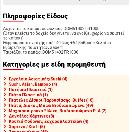
Πληροφορίες Είδους
Δέχονται το καπάκι ασφαλείας DOM51402TR1000.
(Όταν κλείσει το δοχείο δεν γίνεται να ανοίξει χωρίς να σκιστεί
το καπάκι)
Θερμοκρασία αντοχής από -40 έως +54 βαθμούς Κελσίου
Εξαιρετικής ποιότητας, Sabert
Ταιριάζει το καπάκι DOM51402TR1000
Κατηγορίες με είδη προμηθευτή
Εργαλεία Ασιατικής/Sushi (4)
Sushi, Asian, Bamboo (4)
Ποτήρια Πλαστικά (1)
Πιάτα Πλαστικά (1)
Πιατέλες Δίσκοι Παρουσίασης, Buffet (18)
Πιάτα, Δίσκοι, Μπωλ Βιοδιασπώμενα (49)
Μαχαιροπίρουνα Ξύλινα, Βιοδιασπώμενα PLA (2)
Δαντέλες Χάρτινες (8)
Κουτιά Φούρνων, Ζαχαροπλαστείων (4)
Χάρτινα / Kraft (5)
Ζαχαροκάλαμα (48)