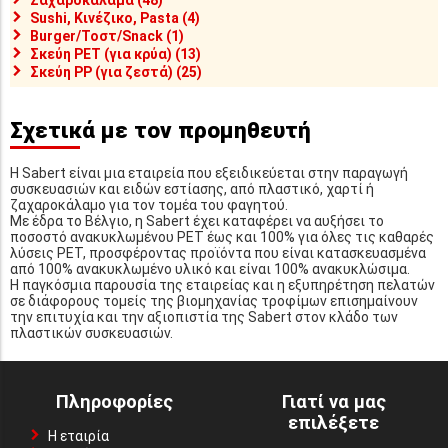
Sushi, Κινέζικο, Pasta (4)
Burger/Τοστ/Snack (1)
Σκεύη PET (για κρύα) (13)
Σκεύη PP (για ζεστά) (25)
Σχετικά με τον προμηθευτή
Η Sabert είναι μια εταιρεία που εξειδικεύεται στην παραγωγή
συσκευασιών και ειδών εστίασης, από πλαστικό, χαρτί ή
ζαχαροκάλαμο για τον τομέα του φαγητού.
Με έδρα το Βέλγιο, η Sabert έχει καταφέρει να αυξήσει το
ποσοστό ανακυκλωμένου PET έως και 100% για όλες τις καθαρές
λύσεις PET, προσφέροντας προϊόντα που είναι κατασκευασμένα
από 100% ανακυκλωμένο υλικό και είναι 100% ανακυκλώσιμα.
Η παγκόσμια παρουσία της εταιρείας και η εξυπηρέτηση πελατών
σε διάφορους τομείς της βιομηχανίας τροφίμων επισημαίνουν
την επιτυχία και την αξιοπιστία της Sabert στον κλάδο των
πλαστικών συσκευασιών.
Πληροφορίες
Γιατί να μας
επιλέξετε
Η εταιρία