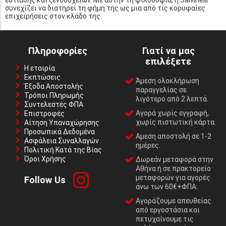
συνεχίζει να διατηρεί τη φήμη της ως μια από τις κορυφαίες
επιχειρήσεις στον κλάδο της.
Πληροφορίες
Γιατί να μας
επιλέξετε
Η εταιρία
Εκπτώσεις
Άμεση ολοκλήρωση
Έξοδα Αποστολής
παραγγελίας σε
Τρόποι Πληρωμής
λιγότερο από 2 λεπτά.
Συντελεστές ΦΠΑ
Αγορά χωρίς εγγραφή,
Επιστροφές
χωρίς πιστωτική κάρτα.
Αίτηση Υπαναχώρησης
Προσωπικά Δεδομένα
Αμεση αποστολή σε 1-2
Ασφάλεια Συναλλαγών
ημέρες.
Πολιτική Κατά της Βίας
Όροι Χρήσης
Δωρεάν μεταφορά στην
Αθήνα ή σε πρακτορείο
μεταφορών για αγορές
Follow Us
άνω των 60€+ΦΠΑ.
Αγοράζουμε απευθείας
από εργοστάσια και
πετυχαίνουμε τις