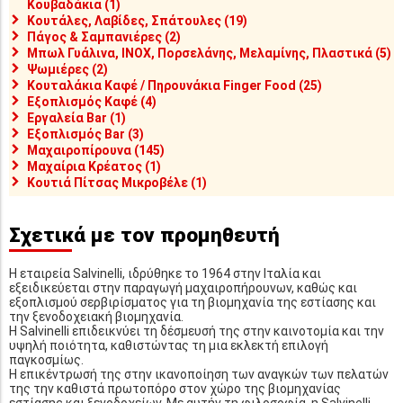
Κουβαδάκια (1)
Κουτάλες, Λαβίδες, Σπάτουλες (19)
Πάγος & Σαμπανιέρες (2)
Μπωλ Γυάλινα, INOX, Πορσελάνης, Μελαμίνης, Πλαστικά (5)
Ψωμιέρες (2)
Κουταλάκια Καφέ / Πηρουνάκια Finger Food (25)
Εξοπλισμός Καφέ (4)
Εργαλεία Bar (1)
Εξοπλισμός Bar (3)
Μαχαιροπίρουνα (145)
Μαχαίρια Κρέατος (1)
Κουτιά Πίτσας Μικροβέλε (1)
Σχετικά με τον προμηθευτή
Η εταιρεία Salvinelli, ιδρύθηκε το 1964 στην Ιταλία και
εξειδικεύεται στην παραγωγή μαχαιροπήρουνων, καθώς και
εξοπλισμού σερβιρίσματος για τη βιομηχανία της εστίασης και
την ξενοδοχειακή βιομηχανία.
Η Salvinelli επιδεικνύει τη δέσμευσή της στην καινοτομία και την
υψηλή ποιότητα, καθιστώντας τη μια εκλεκτή επιλογή
παγκοσμίως.
Η επικέντρωσή της στην ικανοποίηση των αναγκών των πελατών
της την καθιστά πρωτοπόρο στον χώρο της βιομηχανίας
εστίασης και ξενοδοχείων. Με αυτήν τη φιλοσοφία, η Salvinelli