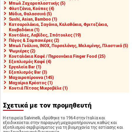
Μπωλ Ζαχαροπλαστικής (5)
Φλυτζάνια, Κούπες (4)
Μύδια, Θαλασσινά (5)
Sushi, Asian, Bamboo (1)
Κατσαρολάκια, Σαγάνια, Καλαθάκια, Φριτεζάκια,
Κουβαδάκια (1)
Κουτάλες, Λαβίδες, Σπάτουλες (19)
Πάγος & Σαμπανιέρες (2)
Μπωλ Γυάλινα, INOX, Πορσελάνης, Μελαμίνης, Πλαστικά (5)
Ψωμιέρες (2)
Κουταλάκια Καφέ / Πηρουνάκια Finger Food (25)
Εξοπλισμός Καφέ (4)
Εργαλεία Bar (1)
Εξοπλισμός Bar (3)
Μαχαιροπίρουνα (145)
Μαχαίρια Κρέατος (1)
Κουτιά Πίτσας Μικροβέλε (1)
Σχετικά με τον προμηθευτή
Η εταιρεία Salvinelli, ιδρύθηκε το 1964 στην Ιταλία και
εξειδικεύεται στην παραγωγή μαχαιροπήρουνων, καθώς και
εξοπλισμού σερβιρίσματος για τη βιομηχανία της εστίασης και
την ξενοδοχειακή βιομηχανία.