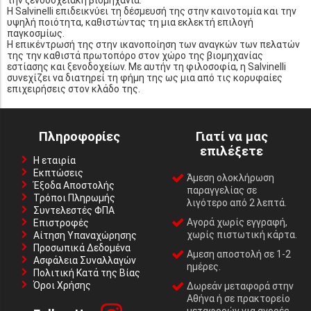
Η Salvinelli επιδεικνύει τη δέσμευσή της στην καινοτομία και την
υψηλή ποιότητα, καθιστώντας τη μια εκλεκτή επιλογή
παγκοσμίως.
Η επικέντρωσή της στην ικανοποίηση των αναγκών των πελατών
της την καθιστά πρωτοπόρο στον χώρο της βιομηχανίας
εστίασης και ξενοδοχείων. Με αυτήν τη φιλοσοφία, η Salvinelli
συνεχίζει να διατηρεί τη φήμη της ως μια από τις κορυφαίες
επιχειρήσεις στον κλάδο της.
Πληροφορίες
Γιατί να μας
επιλέξετε
Η εταιρία
Εκπτώσεις
Άμεση ολοκλήρωση
Έξοδα Αποστολής
παραγγελίας σε
Τρόποι Πληρωμής
λιγότερο από 2 λεπτά.
Συντελεστές ΦΠΑ
Αγορά χωρίς εγγραφή,
Επιστροφές
χωρίς πιστωτική κάρτα.
Αίτηση Υπαναχώρησης
Προσωπικά Δεδομένα
Αμεση αποστολή σε 1-2
Ασφάλεια Συναλλαγών
ημέρες.
Πολιτική Κατά της Βίας
Όροι Χρήσης
Δωρεάν μεταφορά στην
Αθήνα ή σε πρακτορείο
μεταφορών για αγορές