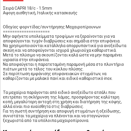
Σειρά CAPRI 18/c - 1.5mm
Αψογη αισθητική, Ιταλικής κατασκευής
Οδηγίες φορντίδας/συντήρησης Μαχαιροπίρουνων
====================
Μην αφήνετε υπολείμματα τροφίμων να ξεραίνονται για να
αποφεύγονται τυχόν διαβρώσεις και σημάδια στην επιφάνεια.
Να χρησιμοποιούνται κατάλληλα απορρυπαντικά για ανοξείδωτα
σκεύη και να αποφεύγονται ισχυρά χλωριούχα καθαριστικά.
Μετά το πλύσιμο να σκουπίζονται καλά ώστε να μην παραμένει
υγρασία στην επιφάνεια.
Να αποφεύγεται η παρατεταμένη παραμονή μέσα στο πλυντήριο
πιάτων μετά το τέλος του κύκλου πλύσης.
Σε περίπτωση εμφάνισης επιφανειακών στιγμάτων, να
καθαρίζονται με μαλακό πανί και ειδικό καθαριστικό inox.
Τα μαχαίρια παράγονται από ειδικό ανοξείδωτο ατσάλι που
επιτρέπει τη σκλήρυνση της λάμας, προσφέροντας καλύτερη
κοπή, μεγαλύτερη αντοχή στη χρήση και διατήρηση της κόψης,
αλλά είναι πιο ευαίσθητα στις διαβρώσεις.
Για τη σωστή συντήρηση και αποφυγή στιγμάτων ή οξείδωσης,
συνιστάται τα μαχαίρια να πλένονται και να στεγνώνουν
ξεχωριστά από τα υπόλοιπα μαχαιροπίρουνα.