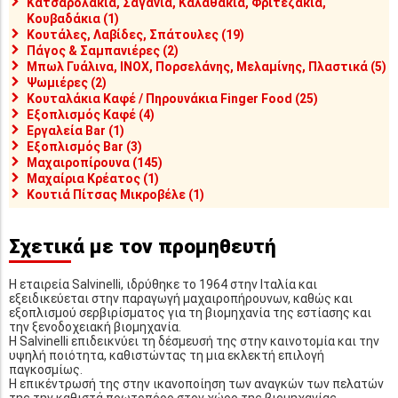
Κατσαρολάκια, Σαγάνια, Καλαθάκια, Φριτεζάκια,
Κουβαδάκια (1)
Κουτάλες, Λαβίδες, Σπάτουλες (19)
Πάγος & Σαμπανιέρες (2)
Μπωλ Γυάλινα, INOX, Πορσελάνης, Μελαμίνης, Πλαστικά (5)
Ψωμιέρες (2)
Κουταλάκια Καφέ / Πηρουνάκια Finger Food (25)
Εξοπλισμός Καφέ (4)
Εργαλεία Bar (1)
Εξοπλισμός Bar (3)
Μαχαιροπίρουνα (145)
Μαχαίρια Κρέατος (1)
Κουτιά Πίτσας Μικροβέλε (1)
Σχετικά με τον προμηθευτή
Η εταιρεία Salvinelli, ιδρύθηκε το 1964 στην Ιταλία και
εξειδικεύεται στην παραγωγή μαχαιροπήρουνων, καθώς και
εξοπλισμού σερβιρίσματος για τη βιομηχανία της εστίασης και
την ξενοδοχειακή βιομηχανία.
Η Salvinelli επιδεικνύει τη δέσμευσή της στην καινοτομία και την
υψηλή ποιότητα, καθιστώντας τη μια εκλεκτή επιλογή
παγκοσμίως.
Η επικέντρωσή της στην ικανοποίηση των αναγκών των πελατών
της την καθιστά πρωτοπόρο στον χώρο της βιομηχανίας