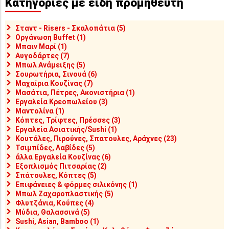
Κατηγορίες με είδη προμηθευτή
Σταντ - Risers - Σκαλοπάτια (5)
Οργάνωση Buffet (1)
Μπαιν Μαρί (1)
Αυγοδάρτες (7)
Μπωλ Ανάμειξης (5)
Σουρωτήρια, Σινουά (6)
Μαχαίρια Κουζίνας (7)
Μασάτια, Πέτρες, Ακονιστήρια (1)
Εργαλεία Κρεοπωλείου (3)
Μαντολίνα (1)
Κόπτες, Τρίφτες, Πρέσσες (3)
Εργαλεία Ασιατικής/Sushi (1)
Κουτάλες, Πιρούνες, Σπατουλες, Αράχνες (23)
Τσιμπίδες, Λαβίδες (5)
άλλα Εργαλεία Κουζίνας (6)
Εξοπλισμός Πιτσαρίας (2)
Σπάτουλες, Κόπτες (5)
Επιφάνειες & φόρμες σιλικόνης (1)
Μπωλ Ζαχαροπλαστικής (5)
Φλυτζάνια, Κούπες (4)
Μύδια, Θαλασσινά (5)
Sushi, Asian, Bamboo (1)