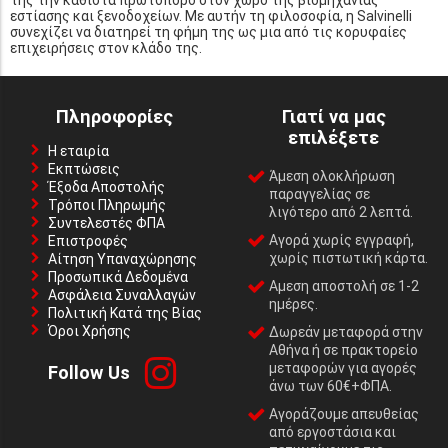
εστίασης και ξενοδοχείων. Με αυτήν τη φιλοσοφία, η Salvinelli
συνεχίζει να διατηρεί τη φήμη της ως μια από τις κορυφαίες
επιχειρήσεις στον κλάδο της.
Πληροφορίες
Γιατί να μας
επιλέξετε
Η εταιρία
Εκπτώσεις
Άμεση ολοκλήρωση
Έξοδα Αποστολής
παραγγελίας σε
Τρόποι Πληρωμής
λιγότερο από 2 λεπτά.
Συντελεστές ΦΠΑ
Αγορά χωρίς εγγραφή,
Επιστροφές
χωρίς πιστωτική κάρτα.
Αίτηση Υπαναχώρησης
Προσωπικά Δεδομένα
Αμεση αποστολή σε 1-2
Ασφάλεια Συναλλαγών
ημέρες.
Πολιτική Κατά της Βίας
Όροι Χρήσης
Δωρεάν μεταφορά στην
Αθήνα ή σε πρακτορείο
μεταφορών για αγορές
Follow Us
άνω των 60€+ΦΠΑ.
Αγοράζουμε απευθείας
από εργοστάσια και