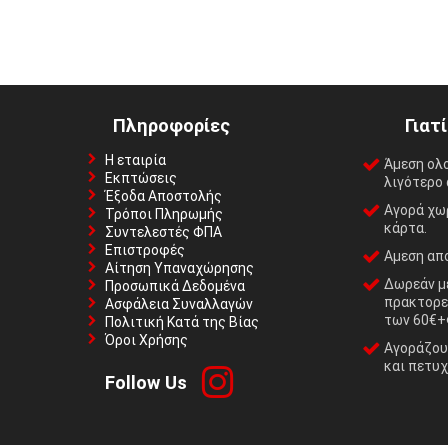
Πληροφορίες
Γιατ
Η εταιρία
Άμεση ολ
Εκπτώσεις
λιγότερο 
Έξοδα Αποστολής
Αγορά χωρ
Τρόποι Πληρωμής
κάρτα.
Συντελεστές ΦΠΑ
Επιστροφές
Αμεση απο
Αίτηση Υπαναχώρησης
Δωρεάν με
Προσωπικά Δεδομένα
πρακτορε
Ασφάλεια Συναλλαγών
των 60€+
Πολιτική Κατά της Βίας
Όροι Χρήσης
Αγοράζουμ
και πετυχ
Follow Us