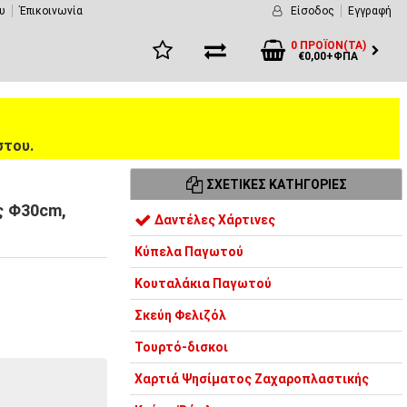
υ
Έπικοινωνία
Είσοδος
Εγγραφή
0 ΠΡΟΪΌΝ(ΤΑ)
€0,00+ΦΠΑ
στου.
ΣΧΕΤΙΚΈΣ ΚΑΤΗΓΟΡΊΕΣ
ς Φ30cm,
Δαντέλες Χάρτινες
Κύπελα Παγωτού
Κουταλάκια Παγωτού
Σκεύη Φελιζόλ
Τουρτό-δισκοι
Χαρτιά Ψησίματος Ζαχαροπλαστικής