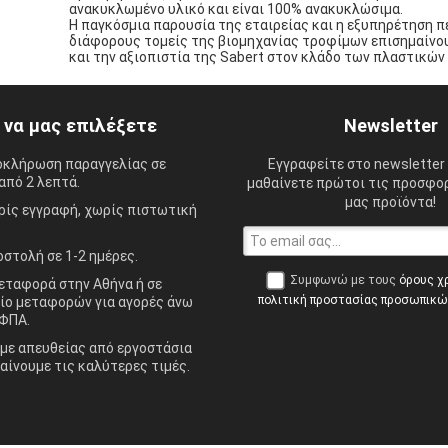
ανακυκλωμένο υλικό και είναι 100% ανακυκλώσιμα.
Η παγκόσμια παρουσία της εταιρείας και η εξυπηρέτηση 
διάφορους τομείς της βιομηχανίας τροφίμων επισημαίνου
και την αξιοπιστία της Sabert στον κλάδο των πλαστικών
ί να μας επιλέξετε
Newsletter
οκλήρωση παραγγελίας σε
Εγγραφείτε στο newsletter 
από 2 λεπτά.
μαθαίνετε πρώτοι τις προσφορ
μας προϊόντα!
ίς εγγραφή, χωρίς πιστωτική
στολή σε 1-2 ημέρες.
Συμφωνώ με τους
όρους χ
ταφορά στην Αθήνα ή σε
πολιτική προστασίας προσωπικ
ίο μεταφορών για αγορές άνω
ΦΠΑ.
ε απευθείας από εργοστάσια
αίνουμε τις καλύτερες τιμές.