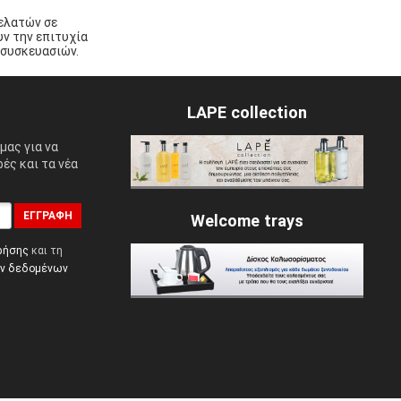
πελατών σε
ν την επιτυχία
 συσκευασιών.
LAPE collection
μας για να
ές και τα νέα
ΕΓΓΡΑΦΉ
Welcome trays
ρήσης
και τη
ών δεδομένων