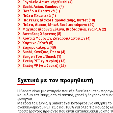
Εργαλεία Ασιατικής/Sushi (4)
Sushi, Asian, Bamboo (4)
Ποτήρια Πλαστικά (1)
Πιάτα Πλαστικά (1)
Πιατέλες Δίσκοι Παρουσίασης, Buffet (18)
Πιάτα, Δίσκοι, Μπωλ Βιοδιασπώμενα (49)
Μαχαιροπίρουνα Ξύλινα, Βιοδιασπώμενα PLA (2)
Δαντέλες Χάρτινες (8)
Κουτιά Φούρνων, Ζαχαροπλαστείων (4)
Χάρτινα / Kraft (5)
Ζαχαροκάλαμα (48)
Sushi, Κινέζικο, Pasta (4)
Burger/Τοστ/Snack (1)
Σκεύη PET (για κρύα) (13)
Σκεύη PP (για ζεστά) (25)
Σχετικά με τον προμηθευτή
Η Sabert είναι μια εταιρεία που εξειδικεύεται στην παρα
και ειδών εστίασης, από πλαστικό, χαρτί ή ζαχαροκάλαμο 
φαγητού.
Με έδρα το Βέλγιο, η Sabert έχει καταφέρει να αυξήσει τ
ανακυκλωμένου PET έως και 100% για όλες τις καθαρές λ
προσφέροντας προϊόντα που είναι κατασκευασμένα από 