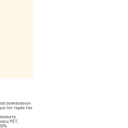
γωγή συσκευασιών
για τον τομέα του
ο ποσοστό
ύσεις PET,
100%