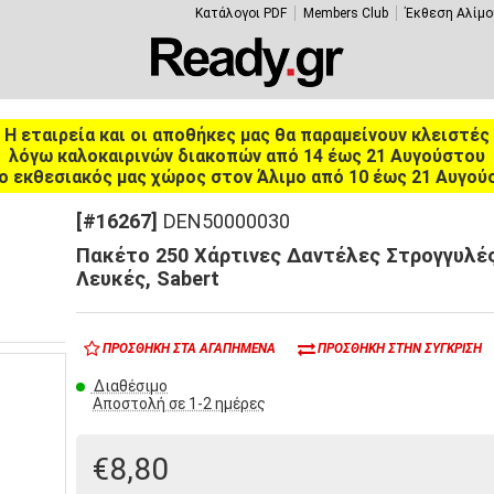
Κατάλογοι PDF
Members Club
Έκθεση Αλίμο
Η εταιρεία και οι αποθήκες μας θα παραμείνουν κλειστές
λόγω καλοκαιρινών διακοπών από 14 έως 21 Αυγούστου
ο εκθεσιακός μας χώρος στον Άλιμο από 10 έως 21 Αυγού
[#16267]
DEN50000030
Πακέτο 250 Χάρτινες Δαντέλες Στρογγυλέ
Λευκές, Sabert
ΠΡΟΣΘΉΚΗ ΣΤΑ ΑΓΑΠΗΜΈΝΑ
ΠΡΟΣΘΉΚΗ ΣΤΗΝ ΣΎΓΚΡΙΣΗ
Διαθέσιμο
Αποστολή σε 1-2 ημέρες
€8,80