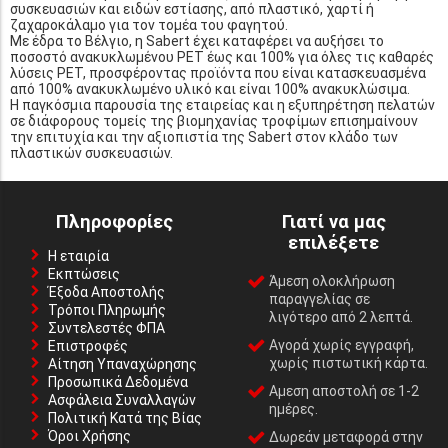
συσκευασιών και ειδών εστίασης, από πλαστικό, χαρτί ή
ζαχαροκάλαμο για τον τομέα του φαγητού.
Με έδρα το Βέλγιο, η Sabert έχει καταφέρει να αυξήσει το
ποσοστό ανακυκλωμένου PET έως και 100% για όλες τις καθαρές
λύσεις PET, προσφέροντας προϊόντα που είναι κατασκευασμένα
από 100% ανακυκλωμένο υλικό και είναι 100% ανακυκλώσιμα.
Η παγκόσμια παρουσία της εταιρείας και η εξυπηρέτηση πελατών
σε διάφορους τομείς της βιομηχανίας τροφίμων επισημαίνουν
την επιτυχία και την αξιοπιστία της Sabert στον κλάδο των
πλαστικών συσκευασιών.
Πληροφορίες
Γιατί να μας
επιλέξετε
Η εταιρία
Εκπτώσεις
Άμεση ολοκλήρωση
Έξοδα Αποστολής
παραγγελίας σε
Τρόποι Πληρωμής
λιγότερο από 2 λεπτά.
Συντελεστές ΦΠΑ
Αγορά χωρίς εγγραφή,
Επιστροφές
χωρίς πιστωτική κάρτα.
Αίτηση Υπαναχώρησης
Προσωπικά Δεδομένα
Αμεση αποστολή σε 1-2
Ασφάλεια Συναλλαγών
ημέρες.
Πολιτική Κατά της Βίας
Όροι Χρήσης
Δωρεάν μεταφορά στην