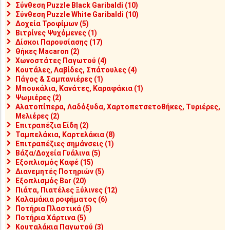
Σύνθεση Puzzle Black Garibaldi (10)
Σύνθεση Puzzle White Garibaldi (10)
Δοχεία Τροφίμων (5)
Βιτρίνες Ψυχόμενες (1)
Δίσκοι Παρουσίασης (17)
Θήκες Macaron (2)
Χωνοστάτες Παγωτού (4)
Κουτάλες, Λαβίδες, Σπάτουλες (4)
Πάγος & Σαμπανιέρες (1)
Μπουκάλια, Κανάτες, Καραφάκια (1)
Ψωμιέρες (2)
Αλατοπίπερα, Λαδόξυδα, Χαρτοπετσετοθήκες, Τυριέρες,
Μελιέρες (2)
Επιτραπέζια Είδη (2)
Ταμπελάκια, Καρτελάκια (8)
Επιτραπέζιες σημάνσεις (1)
Βάζα/Δοχεία Γυάλινα (5)
Εξοπλισμός Καφέ (15)
Διανεμητές Ποτηριών (5)
Εξοπλισμός Bar (20)
Πιάτα, Πιατέλες Ξύλινες (12)
Καλαμάκια ροφήματος (6)
Ποτήρια Πλαστικά (5)
Ποτήρια Χάρτινα (5)
Κουταλάκια Παγωτού (3)