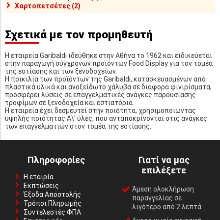
Χαρτοπετσέτες (2)
Σχετικά με τον προμηθευτή
Η εταιρεία Garibaldi ιδεύθηκε στην Αθήνα το 1962 και ειδικεύεται
στην παραγωγή σύγχρονων προϊόντων Food Display για τον τομέα
της εστίασης και των ξενοδοχείων.
Η ποικιλία των προϊόντων της Garibaldi, κατασκευασμένων από
πλαστικά υλικά και ανοξείδωτο χάλυβα σε διάφορα φινιρίσματα,
προσφέρει λύσεις σε επαγγελματικές ανάγκες παρουσίασης
τροφίμων σε ξενοδοχεία και εστιατόρια.
Η εταιρεία έχει δεσμευτεί στην ποιότητα, χρησιμοποιώντας
υψηλής ποιότητας Α\' ύλες, που ανταποκρίνονται στις ανάγκες
των επαγγελματιών στον τομέα της εστίασης.
Πληροφορίες
Γιατί να μας
επιλέξετε
Η εταιρία
Εκπτώσεις
Άμεση ολοκλήρωση
Έξοδα Αποστολής
παραγγελίας σε
Τρόποι Πληρωμής
λιγότερο από 2 λεπτά.
Συντελεστές ΦΠΑ