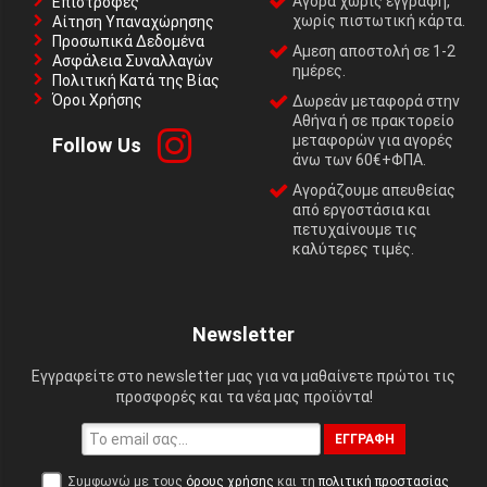
Αγορά χωρίς εγγραφή,
Επιστροφές
χωρίς πιστωτική κάρτα.
Αίτηση Υπαναχώρησης
Προσωπικά Δεδομένα
Αμεση αποστολή σε 1-2
Ασφάλεια Συναλλαγών
ημέρες.
Πολιτική Κατά της Βίας
Όροι Χρήσης
Δωρεάν μεταφορά στην
Αθήνα ή σε πρακτορείο
μεταφορών για αγορές
Follow Us
άνω των 60€+ΦΠΑ.
Αγοράζουμε απευθείας
από εργοστάσια και
πετυχαίνουμε τις
καλύτερες τιμές.
Newsletter
Εγγραφείτε στο newsletter μας για να μαθαίνετε πρώτοι τις
προσφορές και τα νέα μας προϊόντα!
ΕΓΓΡΑΦΉ
Συμφωνώ με τους
όρους χρήσης
και τη
πολιτική προστασίας