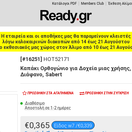
Κατάλογοι PDF
Members Club
Έκθεση Αλίμο
Η εταιρεία και οι αποθήκες μας θα παραμείνουν κλειστές
λόγω καλοκαιρινών διακοπών από 14 έως 21 Αυγούστου
ο εκθεσιακός μας χώρος στον Άλιμο από 10 έως 21 Αυγού
[#16251]
HOT52171
Καπάκι Ορθογώνιο για Δοχεία μιας χρήσης,
Διάφανο, Sabert
ΠΡΟΣΘΉΚΗ ΣΤΑ ΑΓΑΠΗΜΈΝΑ
ΠΡΟΣΘΉΚΗ ΣΤΗΝ ΣΎΓΚΡΙΣΗ
Διαθέσιμο
Αποστολή σε 1-2 ημέρες
€0,365
Είδος w7 /€0,339