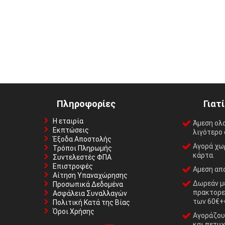
Πληροφορίες
Γιατ
Η εταιρία
Άμεση ολ
Εκπτώσεις
λιγότερο 
Έξοδα Αποστολής
Αγορά χωρ
Τρόποι Πληρωμής
κάρτα.
Συντελεστές ΦΠΑ
Επιστροφές
Αμεση απο
Αίτηση Υπαναχώρησης
Δωρεάν με
Προσωπικά Δεδομένα
πρακτορε
Ασφάλεια Συναλλαγών
των 60€+
Πολιτική Κατά της Βίας
Όροι Χρήσης
Αγοράζουμ
και πετυχ