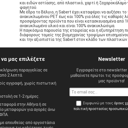
και ειδών εστίασης, από πλαστικό, χαρτί ή ζαχαροκάλαμο 
φαγητού.
Με έδρα το Βέλγιο, η Sabert έχει καταφέρει να αυξήσει τ
ανακυκλωμένου PET έως και 100% για όλες τις καθαρές λ
προσφέροντας προϊόντα που είναι κατασκευασμένα από 
ανακυκλωμένο υλικό και είναι 100% ανακυκλώσιμα.
Η παγκόσμια παρουσία της εταιρείας και η εξυπηρέτηση 
διάφορους τομείς της βιομηχανίας τροφίμων επισημαίνου
και την αξιοπιστία της Sabert στον κλάδο των πλαστικών
ί να μας επιλέξετε
Newsletter
οκλήρωση παραγγελίας σε
Εγγραφείτε στο newsletter 
από 2 λεπτά.
μαθαίνετε πρώτοι τις προσφορ
μας προϊόντα!
ίς εγγραφή, χωρίς πιστωτική
στολή σε 1-2 ημέρες.
Συμφωνώ με τους
όρους χ
ταφορά στην Αθήνα ή σε
πολιτική προστασίας προσωπικ
ίο μεταφορών για αγορές άνω
ΦΠΑ.
ε απευθείας από εργοστάσια
αίνουμε τις καλύτερες τιμές.