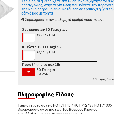
Στα είδη
[w7]
κερδίζετε έκπτωση 7% ανεξάρτητα το συν
παραγγελίας, στην περίπτωση που κάνετε την παραγγελ
site και η πληρωμή είναι κατάθεση σε τράπεζα ή (για τη
οδηγό μας μετρητά.
Συμπληρώστε τον επιθυμητό αριθμό ποσοτήτων :
Συσκευασίες 50 Τεμαχίων
€0,395 /ΤΕΜ
Κιβώτια 150 Τεμαχίων
€0,365 /ΤΕΜ
Προσθήκη στο καλάθι
50
Τεμάχια
19,75€
* Οι τιμές δεν
Πληροφορίες Είδους
Ταιριάζει στα δοχεία HOT71146 / HOT71243 / HOT71335
Θερμοκρασία αντοχής έως 100 βαθμούς Κελσίου
Κατάλληλο για φούρνο μικροκυμμάτων