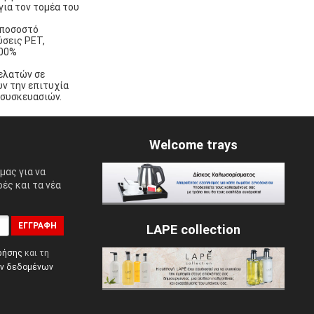
για τον τομέα του
ο ποσοστό
ύσεις PET,
100%
πελατών σε
ν την επιτυχία
 συσκευασιών.
Welcome trays
μας για να
ές και τα νέα
ΕΓΓΡΑΦΉ
LAPE collection
ρήσης
και τη
ών δεδομένων