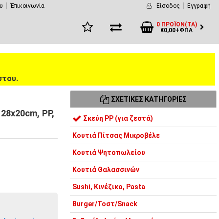
υ
Έπικοινωνία
Είσοδος
Εγγραφή
0 ΠΡΟΪΌΝ(ΤΑ)
€0,00+ΦΠΑ
στου.
ΣΧΕΤΙΚΈΣ ΚΑΤΗΓΟΡΊΕΣ
 28x20cm, PP,
Σκεύη PP (για ζεστά)
Κουτιά Πίτσας Μικροβέλε
Κουτιά Ψητοπωλείου
Κουτιά Θαλασσινών
Sushi, Κινέζικο, Pasta
Burger/Τοστ/Snack