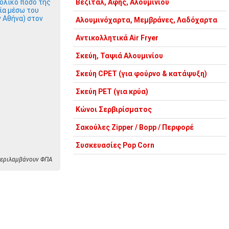
ολικό ποσό της
Βεζιτάλ, Αφής, Αλουμινίου
ία μέσω του
ν Αθήνα) στον
Αλουμινόχαρτα, Μεμβράνες, Λαδόχαρτα
Αντικολλητικά Air Fryer
Σκεύη, Ταψιά Αλουμινίου
Σκεύη CPET (για φούρνο & κατάψυξη)
Σκεύη PET (για κρύα)
Κώνοι Σερβιρίσματος
Σακούλες Zipper / Bopp / Περφορέ
Συσκευασίες Pop Corn
 περιλαμβάνουν ΦΠΑ