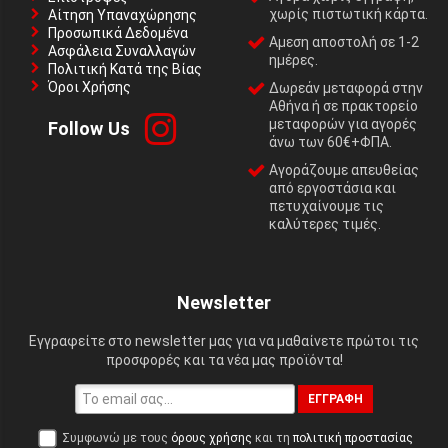
χωρίς πιστωτική κάρτα.
Αίτηση Υπαναχώρησης
Προσωπικά Δεδομένα
Αμεση αποστολή σε 1-2
Ασφάλεια Συναλλαγών
ημέρες.
Πολιτική Κατά της Βίας
Όροι Χρήσης
Δωρεάν μεταφορά στην
Αθήνα ή σε πρακτορείο
μεταφορών για αγορές
Follow Us
άνω των 60€+ΦΠΑ.
Αγοράζουμε απευθείας
από εργοστάσια και
πετυχαίνουμε τις
καλύτερες τιμές.
Newsletter
Εγγραφείτε στο newsletter μας για να μαθαίνετε πρώτοι τις
προσφορές και τα νέα μας προϊόντα!
ΕΓΓΡΑΦΉ
Συμφωνώ με τους
όρους χρήσης
και τη
πολιτική προστασίας