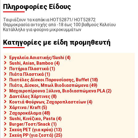
Πληροφορίες Είδους
Ταιριάζουν τα καπάκια HOT52871/ HOT52872
Θερμοκρασία αντοχής από -18 έως 100 βαθμούς Κελσίου
Κατάλληλο για φούρνο μικροκυμμάτων
Κατηγορίες με είδη προμηθευτή
Εργαλεία Ασιατικής/Sushi (4)
Sushi, Asian, Bamboo (4)
Ποτήρια Πλαστικά (1)
Πιάτα Πλαστικά (1)
Πιατέλες Δίσκοι Παρουσίασης, Buffet (18)
Πιάτα, Δίσκοι, Μπωλ Βιοδιασπώμενα (49)
Μαχαιροπίρουνα Ξύλινα, Βιοδιασπώμενα PLA (2)
Δαντέλες Χάρτινες (8)
Κουτιά Φούρνων, Ζαχαροπλαστείων (4)
Χάρτινα / Kraft (5)
Ζαχαροκάλαμα (48)
Sushi, Κινέζικο, Pasta (4)
Burger/Τοστ/Snack (1)
Σκεύη PET (για κρύα) (13)
Σκεύη PP (για ζεστά) (25)