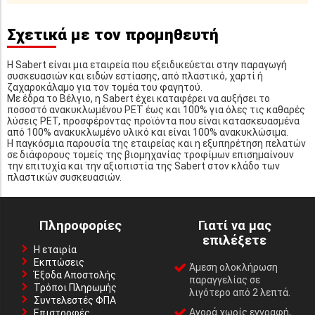
Σχετικά με τον προμηθευτή
Η Sabert είναι μια εταιρεία που εξειδικεύεται στην παραγωγή
συσκευασιών και ειδών εστίασης, από πλαστικό, χαρτί ή
ζαχαροκάλαμο για τον τομέα του φαγητού.
Με έδρα το Βέλγιο, η Sabert έχει καταφέρει να αυξήσει το
ποσοστό ανακυκλωμένου PET έως και 100% για όλες τις καθαρές
λύσεις PET, προσφέροντας προϊόντα που είναι κατασκευασμένα
από 100% ανακυκλωμένο υλικό και είναι 100% ανακυκλώσιμα.
Η παγκόσμια παρουσία της εταιρείας και η εξυπηρέτηση πελατών
σε διάφορους τομείς της βιομηχανίας τροφίμων επισημαίνουν
την επιτυχία και την αξιοπιστία της Sabert στον κλάδο των
πλαστικών συσκευασιών.
Πληροφορίες
Γιατί να μας
επιλέξετε
Η εταιρία
Εκπτώσεις
Άμεση ολοκλήρωση
Έξοδα Αποστολής
παραγγελίας σε
Τρόποι Πληρωμής
λιγότερο από 2 λεπτά.
Συντελεστές ΦΠΑ
Αγορά χωρίς εγγραφή,
Επιστροφές