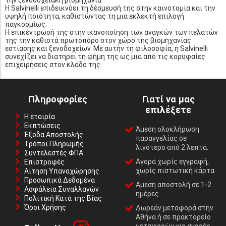
Η Salvinelli επιδεικνύει τη δέσμευσή της στην καινοτομία και την
υψηλή ποιότητα, καθιστώντας τη μια εκλεκτή επιλογή
παγκοσμίως.
Η επικέντρωσή της στην ικανοποίηση των αναγκών των πελατών
της την καθιστά πρωτοπόρο στον χώρο της βιομηχανίας
εστίασης και ξενοδοχείων. Με αυτήν τη φιλοσοφία, η Salvinelli
συνεχίζει να διατηρεί τη φήμη της ως μια από τις κορυφαίες
επιχειρήσεις στον κλάδο της.
Πληροφορίες
Γιατί να μας
επιλέξετε
Η εταιρία
Εκπτώσεις
Άμεση ολοκλήρωση
Έξοδα Αποστολής
παραγγελίας σε
Τρόποι Πληρωμής
λιγότερο από 2 λεπτά.
Συντελεστές ΦΠΑ
Αγορά χωρίς εγγραφή,
Επιστροφές
χωρίς πιστωτική κάρτα.
Αίτηση Υπαναχώρησης
Προσωπικά Δεδομένα
Αμεση αποστολή σε 1-2
Ασφάλεια Συναλλαγών
ημέρες.
Πολιτική Κατά της Βίας
Όροι Χρήσης
Δωρεάν μεταφορά στην
Αθήνα ή σε πρακτορείο
μεταφορών για αγορές