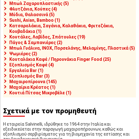
Μπωλ Ζαχαροπλαστικής (5)
Φλυτζάνια, Κούπες (4)
Μύδια, Θαλασσινά (5)
Sushi, Asian, Bamboo (1)
Κατσαρολάκια, Σαγάνια, Καλαθάκια, Φριτεζάκια,
Κουβαδάκια (1)
Κουτάλες, Λαβίδες, Σπάτουλες (19)
Πάγος & Σαμπανιέρες (2)
Μπωλ Γυάλινα, INOX, Πορσελάνης, Μελαμίνης, Πλαστικά (5)
Ψωμιέρες (2)
Κουταλάκια Καφέ / Πηρουνάκια Finger Food (25)
Εξοπλισμός Καφέ (4)
Εργαλεία Bar (1)
Εξοπλισμός Bar (3)
Μαχαιροπίρουνα (145)
Μαχαίρια Κρέατος (1)
Κουτιά Πίτσας Μικροβέλε (1)
Σχετικά με τον προμηθευτή
Η εταιρεία Salvinelli, ιδρύθηκε το 1964 στην Ιταλία και
εξειδικεύεται στην παραγωγή μαχαιροπήρουνων, καθώς και
εξοπλισμού σερβιρίσματος για τη βιομηχανία της εστίασης και
την ξενοδοχειακή βιομηχανία.