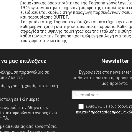
βιομηχανικής δραστηριότητας της Tognana χρονολογείται
1946 εγκαινιάστηκε η σημερινή μορφή της εταιρείας και 
εξειδικεύεται κυρίως στην παραγωγή πορσελάνινων σκευ
και παρουσίασης BUFFET.
Τα προϊόντα της Tognana σχεδιάζονται με στόχο την αντ
καθημερινή χρήση και την εντυπωσιακή παρουσία. Κάθε πρ
σφραγίδα της υψηλής ποιότητας και της ιταλικής αισθητ
καθιστώντας την Tognana προτιμώμενη επιλογή για τους
του χώρου της εστίασης.
ί να μας επιλέξετε
Newsletter
οκλήρωση παραγγελίας σε
Εγγραφείτε στο newsletter 
από 2 λεπτά.
μαθαίνετε πρώτοι τις προσφορ
μας προϊόντα!
ίς εγγραφή, χωρίς πιστωτική
στολή σε 1-2 ημέρες.
Συμφωνώ με τους
όρους χ
ταφορά στην Αθήνα ή σε
πολιτική προστασίας προσωπικ
ίο μεταφορών για αγορές άνω
ΦΠΑ.
ε απευθείας από εργοστάσια
αίνουμε τις καλύτερες τιμές.