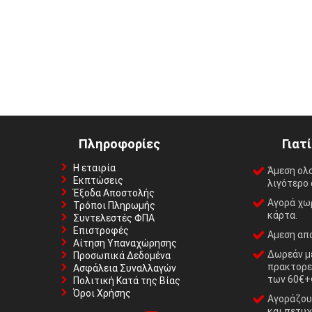
Πληροφορίες
Γιατ
Η εταιρία
Άμεση ολ
Εκπτώσεις
λιγότερο 
Έξοδα Αποστολής
Αγορά χωρ
Τρόποι Πληρωμής
κάρτα.
Συντελεστές ΦΠΑ
Επιστροφές
Αμεση απο
Αίτηση Υπαναχώρησης
Δωρεάν με
Προσωπικά Δεδομένα
πρακτορε
Ασφάλεια Συναλλαγών
των 60€+
Πολιτική Κατά της Βίας
Όροι Χρήσης
Αγοράζουμ
και πετυχ