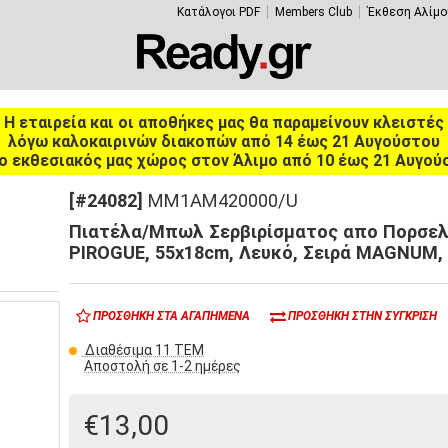
Κατάλογοι PDF
Members Club
Έκθεση Αλίμο
Η εταιρεία και οι αποθήκες μας θα παραμείνουν κλειστές
λόγω καλοκαιρινών διακοπών από 14 έως 21 Αυγούστου
ο εκθεσιακός μας χώρος στον Άλιμο από 10 έως 21 Αυγού
[#24082]
MM1AM420000/U
Πιατέλα/Μπωλ Σερβιρίσματος απο Πορσελ
PIROGUE, 55x18cm, Λευκό, Σειρά MAGNUM
ΠΡΟΣΘΉΚΗ ΣΤΑ ΑΓΑΠΗΜΈΝΑ
ΠΡΟΣΘΉΚΗ ΣΤΗΝ ΣΎΓΚΡΙΣΗ
Διαθέσιμα 11 ΤΕΜ
Αποστολή σε 1-2 ημέρες
€13,00