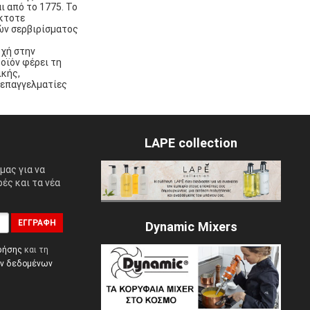
 από το 1775. Το
έκτοτε
ών σερβιρίσματος
οχή στην
οϊόν φέρει τη
ικής,
 επαγγελματίες
LAPE collection
μας για να
ές και τα νέα
ΕΓΓΡΑΦΉ
Dynamic Mixers
ρήσης
και τη
ών δεδομένων