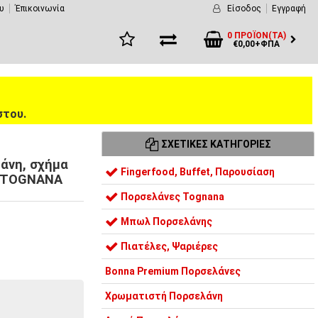
υ
Έπικοινωνία
Είσοδος
Εγγραφή
0 ΠΡΟΪΌΝ(ΤΑ)
€0,00+ΦΠΑ
στου.
ΣΧΕΤΙΚΈΣ ΚΑΤΗΓΟΡΊΕΣ
άνη, σχήμα
Fingerfood, Buffet, Παρουσίαση
, TOGNANA
Πορσελάνες Tognana
Μπωλ Πορσελάνης
Πιατέλες, Ψαριέρες
Bonna Premium Πορσελάνες
Χρωματιστή Πορσελάνη