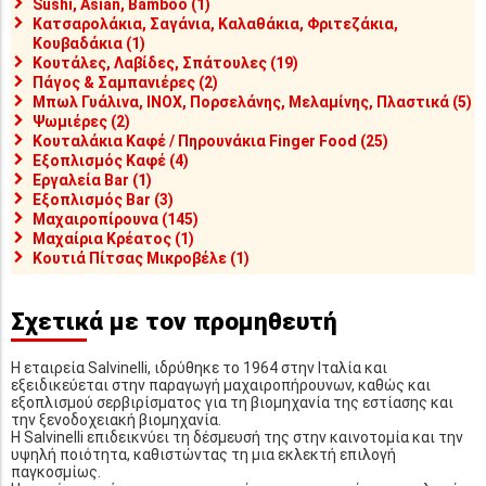
Sushi, Asian, Bamboo (1)
Κατσαρολάκια, Σαγάνια, Καλαθάκια, Φριτεζάκια,
Κουβαδάκια (1)
Κουτάλες, Λαβίδες, Σπάτουλες (19)
Πάγος & Σαμπανιέρες (2)
Μπωλ Γυάλινα, INOX, Πορσελάνης, Μελαμίνης, Πλαστικά (5)
Ψωμιέρες (2)
Κουταλάκια Καφέ / Πηρουνάκια Finger Food (25)
Εξοπλισμός Καφέ (4)
Εργαλεία Bar (1)
Εξοπλισμός Bar (3)
Μαχαιροπίρουνα (145)
Μαχαίρια Κρέατος (1)
Κουτιά Πίτσας Μικροβέλε (1)
Σχετικά με τον προμηθευτή
Η εταιρεία Salvinelli, ιδρύθηκε το 1964 στην Ιταλία και
εξειδικεύεται στην παραγωγή μαχαιροπήρουνων, καθώς και
εξοπλισμού σερβιρίσματος για τη βιομηχανία της εστίασης και
την ξενοδοχειακή βιομηχανία.
Η Salvinelli επιδεικνύει τη δέσμευσή της στην καινοτομία και την
υψηλή ποιότητα, καθιστώντας τη μια εκλεκτή επιλογή
παγκοσμίως.