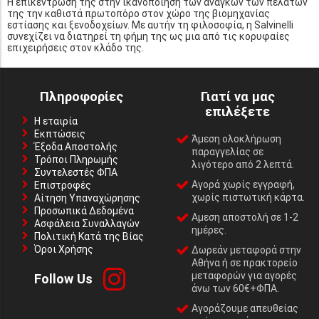
Η επικέντρωσή της στην ικανοποίηση των αναγκών των πελατών
της την καθιστά πρωτοπόρο στον χώρο της βιομηχανίας
εστίασης και ξενοδοχείων. Με αυτήν τη φιλοσοφία, η Salvinelli
συνεχίζει να διατηρεί τη φήμη της ως μια από τις κορυφαίες
επιχειρήσεις στον κλάδο της.
Πληροφορίες
Γιατί να μας
επιλέξετε
Η εταιρία
Εκπτώσεις
Άμεση ολοκλήρωση
Έξοδα Αποστολής
παραγγελίας σε
Τρόποι Πληρωμής
λιγότερο από 2 λεπτά.
Συντελεστές ΦΠΑ
Αγορά χωρίς εγγραφή,
Επιστροφές
χωρίς πιστωτική κάρτα.
Αίτηση Υπαναχώρησης
Προσωπικά Δεδομένα
Αμεση αποστολή σε 1-2
Ασφάλεια Συναλλαγών
ημέρες.
Πολιτική Κατά της Βίας
Όροι Χρήσης
Δωρεάν μεταφορά στην
Αθήνα ή σε πρακτορείο
μεταφορών για αγορές
Follow Us
άνω των 60€+ΦΠΑ.
Αγοράζουμε απευθείας