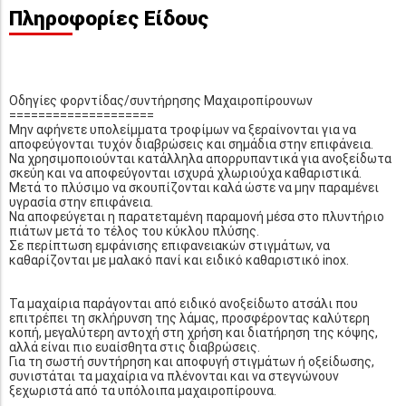
Πληροφορίες Είδους
Οδηγίες φορντίδας/συντήρησης Μαχαιροπίρουνων
====================
Μην αφήνετε υπολείμματα τροφίμων να ξεραίνονται για να
αποφεύγονται τυχόν διαβρώσεις και σημάδια στην επιφάνεια.
Να χρησιμοποιούνται κατάλληλα απορρυπαντικά για ανοξείδωτα
σκεύη και να αποφεύγονται ισχυρά χλωριούχα καθαριστικά.
Μετά το πλύσιμο να σκουπίζονται καλά ώστε να μην παραμένει
υγρασία στην επιφάνεια.
Να αποφεύγεται η παρατεταμένη παραμονή μέσα στο πλυντήριο
πιάτων μετά το τέλος του κύκλου πλύσης.
Σε περίπτωση εμφάνισης επιφανειακών στιγμάτων, να
καθαρίζονται με μαλακό πανί και ειδικό καθαριστικό inox.
Τα μαχαίρια παράγονται από ειδικό ανοξείδωτο ατσάλι που
επιτρέπει τη σκλήρυνση της λάμας, προσφέροντας καλύτερη
κοπή, μεγαλύτερη αντοχή στη χρήση και διατήρηση της κόψης,
αλλά είναι πιο ευαίσθητα στις διαβρώσεις.
Για τη σωστή συντήρηση και αποφυγή στιγμάτων ή οξείδωσης,
συνιστάται τα μαχαίρια να πλένονται και να στεγνώνουν
ξεχωριστά από τα υπόλοιπα μαχαιροπίρουνα.