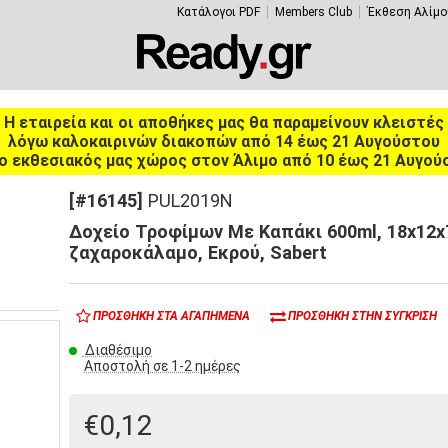
Κατάλογοι PDF
Members Club
Έκθεση Αλίμο
Η εταιρεία και οι αποθήκες μας θα παραμείνουν κλειστές
λόγω καλοκαιρινών διακοπών από 14 έως 21 Αυγούστου
ο εκθεσιακός μας χώρος στον Άλιμο από 10 έως 21 Αυγού
[#16145]
PUL2019N
Δοχείο Τροφίμων Με Καπάκι 600ml, 18x12x
ζαχαροκάλαμο, Εκρού, Sabert
ΠΡΟΣΘΉΚΗ ΣΤΑ ΑΓΑΠΗΜΈΝΑ
ΠΡΟΣΘΉΚΗ ΣΤΗΝ ΣΎΓΚΡΙΣΗ
Διαθέσιμο
Αποστολή σε 1-2 ημέρες
€0,12