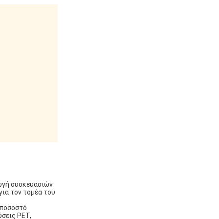
γωγή συσκευασιών
για τον τομέα του
ο ποσοστό
ύσεις PET,