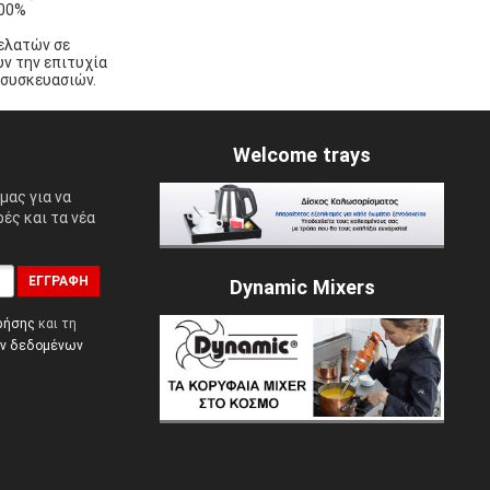
100%
πελατών σε
ν την επιτυχία
 συσκευασιών.
Welcome trays
μας για να
ές και τα νέα
ΕΓΓΡΑΦΉ
Dynamic Mixers
ρήσης
και τη
ών δεδομένων