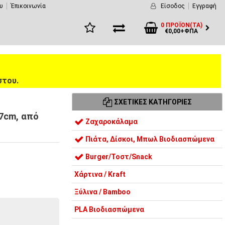
υ
Έπικοινωνία
Είσοδος
Εγγραφή
0 ΠΡΟΪΌΝ(ΤΑ)
€0,00+ΦΠΑ
στου.
ΣΧΕΤΙΚΈΣ ΚΑΤΗΓΟΡΊΕΣ
7cm, από
Ζαχαροκάλαμα
Πιάτα, Δίσκοι, Μπωλ Βιοδιασπώμενα
Burger/Τοστ/Snack
Χάρτινα / Kraft
Ξύλινα / Bamboo
PLA Βιοδιασπώμενα