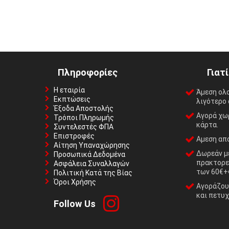
Πληροφορίες
Γιατ
Η εταιρία
Άμεση ολ
Εκπτώσεις
λιγότερο 
Έξοδα Αποστολής
Αγορά χωρ
Τρόποι Πληρωμής
κάρτα.
Συντελεστές ΦΠΑ
Επιστροφές
Αμεση απο
Αίτηση Υπαναχώρησης
Δωρεάν με
Προσωπικά Δεδομένα
πρακτορε
Ασφάλεια Συναλλαγών
των 60€+
Πολιτική Κατά της Βίας
Όροι Χρήσης
Αγοράζουμ
και πετυχ
Follow Us