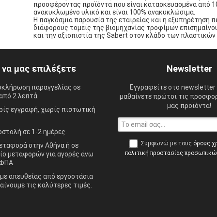
προσφέροντας προϊόντα που είναι κατασκευασμένα από 
ανακυκλωμένο υλικό και είναι 100% ανακυκλώσιμα.
Η παγκόσμια παρουσία της εταιρείας και η εξυπηρέτηση 
διάφορους τομείς της βιομηχανίας τροφίμων επισημαίνου
και την αξιοπιστία της Sabert στον κλάδο των πλαστικών
ί να μας επιλέξετε
Newsletter
οκλήρωση παραγγελίας σε
Εγγραφείτε στο newsletter 
από 2 λεπτά.
μαθαίνετε πρώτοι τις προσφορ
μας προϊόντα!
ίς εγγραφή, χωρίς πιστωτική
στολή σε 1-2 ημέρες.
Συμφωνώ με τους
όρους χ
ταφορά στην Αθήνα ή σε
πολιτική προστασίας προσωπικ
ίο μεταφορών για αγορές άνω
ΦΠΑ.
ε απευθείας από εργοστάσια
αίνουμε τις καλύτερες τιμές.