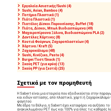
Εργαλεία Ασιατικής/Sushi (4)
Sushi, Asian, Bamboo (4)
Ποτήρια Πλαστικά (1)
Πιάτα Πλαστικά (1)
Πιατέλες Δίσκοι Παρουσίασης, Buffet (18)
Πιάτα, Δίσκοι, Μπωλ Βιοδιασπώμενα (49)
Μαχαιροπίρουνα Ξύλινα, Βιοδιασπώμενα PLA (2)
Δαντέλες Χάρτινες (8)
Κουτιά Φούρνων, Ζαχαροπλαστείων (4)
Χάρτινα / Kraft (5)
Ζαχαροκάλαμα (48)
Sushi, Κινέζικο, Pasta (4)
Burger/Τοστ/Snack (1)
Σκεύη PET (για κρύα) (13)
Σκεύη PP (για ζεστά) (25)
Σχετικά με τον προμηθευτή
Η Sabert είναι μια εταιρεία που εξειδικεύεται στην παρα
και ειδών εστίασης, από πλαστικό, χαρτί ή ζαχαροκάλαμο 
φαγητού.
Με έδρα το Βέλγιο, η Sabert έχει καταφέρει να αυξήσει τ
ανακυκλωμένου PET έως και 100% για όλες τις καθαρές λ