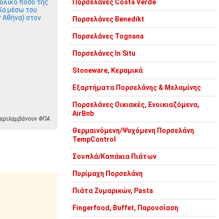
ολικό ποσό της
Πορσελάνες Costa Verde
ία μέσω του
ν Αθήνα) στον
Πορσελάνες Benedikt
Πορσελάνες Tognana
Πορσελάνες In Situ
Stoneware, Κεραμικά
Εξαρτήματα Πορσελάνης & Μελαμίνης
Πορσελάνες Οικιακές, Ενοικιαζόμενα,
AirBnb
 περιλαμβάνουν ΦΠΑ
Θερμαινόμενη/Ψυχόμενη Πορσελάνη
TempControl
Σουπλά/Καπάκια Πιάτων
Πυρίμαχη Πορσελάνη
Πιάτα Ζυμαρικών, Pasta
Fingerfood, Buffet, Παρουσίαση