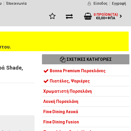
υ
Έπικοινωνία
Είσοδος
Εγγραφή
0 ΠΡΟΪΌΝ(ΤΑ)
€0,00+ΦΠΑ
στου.
ΣΧΕΤΙΚΈΣ ΚΑΤΗΓΟΡΊΕΣ
ρά Shade,
Bonna Premium Πορσελάνες
Πιατέλες, Ψαριέρες
Χρωματιστή Πορσελάνη
Λευκή Πορσελάνη
Fine Dining Λευκά
Fine Dining Fusion