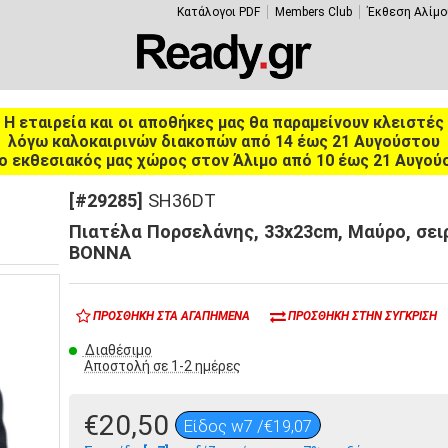
Κατάλογοι PDF
Members Club
Έκθεση Αλίμο
Η εταιρεία και οι αποθήκες μας θα παραμείνουν κλειστές
λόγω καλοκαιρινών διακοπών από 14 έως 21 Αυγούστου
ο εκθεσιακός μας χώρος στον Άλιμο από 10 έως 21 Αυγού
[#29285]
SH36DT
Πιατέλα Πορσελάνης, 33x23cm, Μαύρο, σει
BONNA
ΠΡΟΣΘΉΚΗ ΣΤΑ ΑΓΑΠΗΜΈΝΑ
ΠΡΟΣΘΉΚΗ ΣΤΗΝ ΣΎΓΚΡΙΣΗ
Διαθέσιμο
Αποστολή σε 1-2 ημέρες
€20,50
Είδος w7 /€19,07