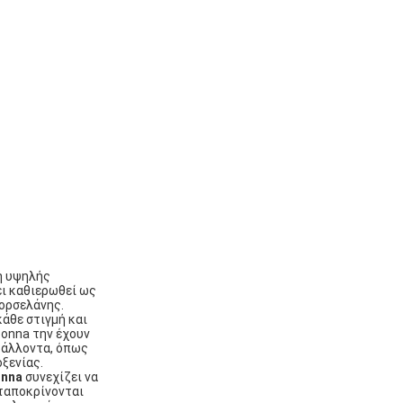
γή υψηλής
ει καθιερωθεί ως
ορσελάνης.
κάθε στιγμή και
Bonna την έχουν
βάλλοντα, όπως
οξενίας.
nna
συνεχίζει να
νταποκρίνονται