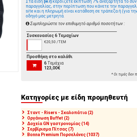
Στα είδη
[w7]
κερδίζετε έκπτωση 7% ανεξάρτητα το συν
παραγγελίας, στην περίπτωση που κάνετε την παραγγελ
site και η πληρωμή είναι κατάθεση σε τράπεζα ή (για τη
οδηγό μας μετρητά.
Συμπληρώστε τον επιθυμητό αριθμό ποσοτήτων :
Συσκευασίες 6 Τεμαχίων
€20,50 /ΤΕΜ
Προσθήκη στο καλάθι
6
Τεμάχια
123,00€
* Οι τιμές δεν
Κατηγορίες με είδη προμηθευτή
Σταντ - Risers - Σκαλοπάτια (2)
Οργάνωση Buffet (2)
Δοχεία GN γαστρονομίας (14)
Σερβίρισμα Πίτσας (7)
Bonna Premium Πορσελάνες (1037)