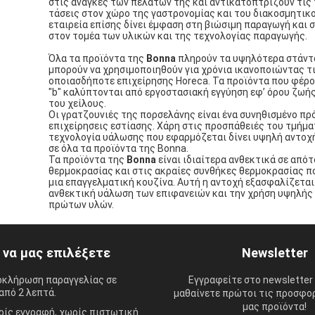
στις ανάγκες των πελατών της και αντικατοπτρίζουν τις
τάσεις στον χώρο της γαστρονομίας και του διακοσμητικο
εταιρεία επίσης δίνει έμφαση στη βιώσιμη παραγωγή και 
στον τομέα των υλικών και της τεχνολογίας παραγωγής.
Όλα τα προϊόντα της
Bonna
πληρούν τα υψηλότερα στάντ
μπορούν να χρησιμοποιηθούν για χρόνια ικανοποιώντας τ
οποιασδήποτε επιχείρησης Horeca. Τα προϊόντα που φέρο
"b" καλύπτονται από εργοστασιακή εγγύηση εφ’ όρου ζωή
του χείλους.
Οι γρατζουνιές της πορσελάνης είναι ένα συνηθισμένο πρ
επιχείρησεις εστίασης. Χάρη στις προσπάθειές του τμήμα
τεχνολογία υάλωσης που εφαρμόζεται δίνει υψηλή αντοχή
σε όλα τα προϊόντα της Bonna.
Τα προϊόντα της
Bonna
είναι ιδιαίτερα ανθεκτικά σε από
θερμοκρασίας και στις ακραίες συνθήκες θερμοκρασίας π
μια επαγγελματική κουζίνα. Αυτή η αντοχή εξασφαλίζεται
ανθεκτική υάλωση των επιφανειών και την χρήση υψηλής
πρώτων υλών.
ί να μας επιλέξετε
Newsletter
οκλήρωση παραγγελίας σε
Εγγραφείτε στο newsletter 
από 2 λεπτά.
μαθαίνετε πρώτοι τις προσφορ
μας προϊόντα!
ίς εγγραφή, χωρίς πιστωτική