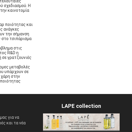
 τελευταίες
ύ σχεδιασμού. Η
στην καινοτομία
αρ ποιότητας και
ις ανάγκες
υν την σήμανση
ς στο τσιπάρισμα
όβλημα στις
τος R&D η
 σε γρατζουνιές
τομες μεταβολές
ου υπάρχουν σε
 χάρη στην
 ποιότητας
LAPE collection
μας για να
ές και τα νέα