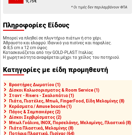
9,75€
* Οι τιμές δεν περιλαμβάνουν ΦΠΑ
Πληροφορίες Είδους
Μπορεί να πληθεί σε πλυντήριο πιάτων ή στο χέρι.
Άθραυστο και ελαφρύ. Ιδανικό για πισίνες και παραλίες.
Φ.8,5 cm x 12 cm ύψος.
Κατασκευάζεται από την GOLD-PLAST Ιταλίας.
Η χωρητικότητα αναφέρεται μέχρι το χείλος του ποτηριού.
Κατηγορίες με είδη προμηθευτή
Βραστήρες Δωματίου (1)
Δίσκοι Καλωσορισματος & Room Service (1)
Σταντ - Risers - Σκαλοπάτια (1)
Πιάτα, Πιατέλες, Μπωλ, FingerFood, Είδη Μελαμίνης (8)
Κεράσματα / Amuse bouche (1)
Πάγος & Σαμπανιέρες (2)
Δίσκοι Σερβιρίσματος (2)
Μπωλ Γυάλινα, INOX, Πορσελάνης, Μελαμίνης, Πλαστικά (8)
Πιάτα Πλαστικά, Μελαμίνης (8)
Ποτήρια Πλαστικά, Πισίνας (64)