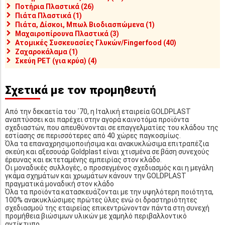
Ποτήρια Πλαστικά (26)
Πιάτα Πλαστικά (1)
Πιάτα, Δίσκοι, Μπωλ Βιοδιασπώμενα (1)
Μαχαιροπίρουνα Πλαστικά (3)
Ατομικές Συσκευασίες Γλυκών/Fingerfood (40)
Ζαχαροκάλαμα (1)
Σκεύη PET (για κρύα) (4)
Σχετικά με τον προμηθευτή
Από την δεκαετία του ΄70, η Ιταλική εταιρεία GOLDPLAST
αναπτύσσει και παρέχει στην αγορά καινοτόμα προϊόντα
σχεδιαστών, που απευθύνονται σε επαγγελματίες του κλάδου της
εστίασης σε περισσότερες από 40 χώρες παγκοσμίως.
Όλα τα επαναχρησιμοποιήσιμα και ανακυκλώσιμα επιτραπέζια
σκεύη και αξεσουάρ Goldplast είναι χτισμένα σε βάση συνεχούς
έρευνας και εκτεταμένης εμπειρίας στον κλάδο.
Οι μοναδικές συλλογές, ο προσεγμένος σχεδιασμός και η μεγάλη
γκάμα σχημάτων και χρωμάτων κάνουν την GOLDPLAST
πραγματικά μοναδική στον κλάδο
Όλα τα προϊόντα κατασκευάζονται με την υψηλότερη ποιότητα,
100% ανακυκλώσιμες πρώτες ύλες ενώ οι δραστηριότητες
σχεδιασμού της εταιρείας επικεντρώνονταν πάντα στη συνεχή
προμήθεια βιώσιμων υλικών με χαμηλό περιβαλλοντικό
αντίκτυπο.