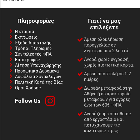
Πληροφορίες
Γιατί να μας
επιλέξετε
Η εταιρία
Εκπτώσεις
Άμεση ολοκλήρωση
Έξοδα Αποστολής
παραγγελίας σε
Τρόποι Πληρωμής
λιγότερο από 2 λεπτά.
Συντελεστές ΦΠΑ
Αγορά χωρίς εγγραφή,
Επιστροφές
χωρίς πιστωτική κάρτα.
Αίτηση Υπαναχώρησης
Προσωπικά Δεδομένα
Αμεση αποστολή σε 1-2
Ασφάλεια Συναλλαγών
ημέρες.
Πολιτική Κατά της Βίας
Όροι Χρήσης
Δωρεάν μεταφορά στην
Αθήνα ή σε πρακτορείο
μεταφορών για αγορές
Follow Us
άνω των 60€+ΦΠΑ.
Αγοράζουμε απευθείας
από εργοστάσια και
πετυχαίνουμε τις
καλύτερες τιμές.