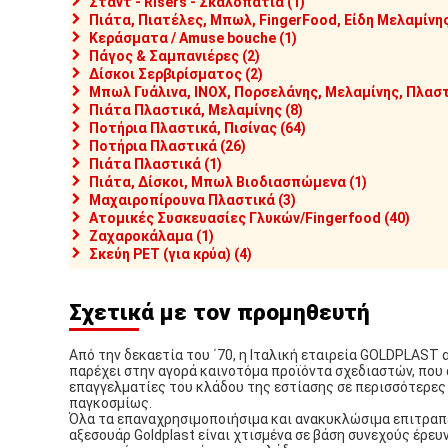
Σταντ - Risers - Σκαλοπάτια (1)
Πιάτα, Πιατέλες, Μπωλ, FingerFood, Είδη Μελαμίνης
Κεράσματα / Amuse bouche (1)
Πάγος & Σαμπανιέρες (2)
Δίσκοι Σερβιρίσματος (2)
Μπωλ Γυάλινα, INOX, Πορσελάνης, Μελαμίνης, Πλαστ
Πιάτα Πλαστικά, Μελαμίνης (8)
Ποτήρια Πλαστικά, Πισίνας (64)
Ποτήρια Πλαστικά (26)
Πιάτα Πλαστικά (1)
Πιάτα, Δίσκοι, Μπωλ Βιοδιασπώμενα (1)
Μαχαιροπίρουνα Πλαστικά (3)
Ατομικές Συσκευασίες Γλυκών/Fingerfood (40)
Ζαχαροκάλαμα (1)
Σκεύη PET (για κρύα) (4)
Σχετικά με τον προμηθευτή
Από την δεκαετία του ΄70, η Ιταλική εταιρεία GOLDPLAST 
παρέχει στην αγορά καινοτόμα προϊόντα σχεδιαστών, που
επαγγελματίες του κλάδου της εστίασης σε περισσότερες
παγκοσμίως.
Όλα τα επαναχρησιμοποιήσιμα και ανακυκλώσιμα επιτραπ
αξεσουάρ Goldplast είναι χτισμένα σε βάση συνεχούς έρευ