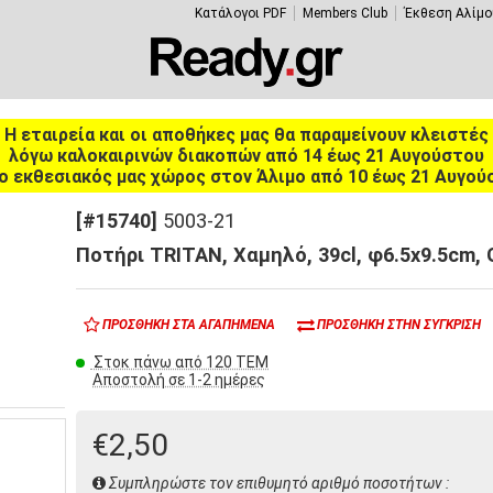
Κατάλογοι PDF
Members Club
Έκθεση Αλίμο
Η εταιρεία και οι αποθήκες μας θα παραμείνουν κλειστές
λόγω καλοκαιρινών διακοπών από 14 έως 21 Αυγούστου
ο εκθεσιακός μας χώρος στον Άλιμο από 10 έως 21 Αυγού
[#15740]
5003-21
Ποτήρι TRITAN, Χαμηλό, 39cl, φ6.5x9.5cm
ΠΡΟΣΘΉΚΗ ΣΤΑ ΑΓΑΠΗΜΈΝΑ
ΠΡΟΣΘΉΚΗ ΣΤΗΝ ΣΎΓΚΡΙΣΗ
Στοκ πάνω από 120 ΤΕΜ
Αποστολή σε 1-2 ημέρες
€2,50
Συμπληρώστε τον επιθυμητό αριθμό ποσοτήτων :