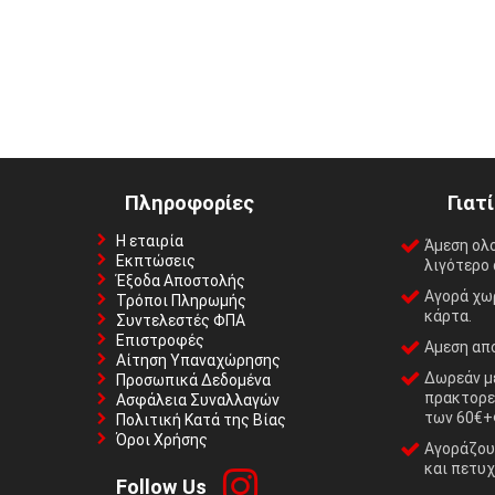
Πληροφορίες
Γιατ
Η εταιρία
Άμεση ολ
Εκπτώσεις
λιγότερο 
Έξοδα Αποστολής
Αγορά χωρ
Τρόποι Πληρωμής
κάρτα.
Συντελεστές ΦΠΑ
Επιστροφές
Αμεση απο
Αίτηση Υπαναχώρησης
Δωρεάν με
Προσωπικά Δεδομένα
πρακτορε
Ασφάλεια Συναλλαγών
των 60€+
Πολιτική Κατά της Βίας
Όροι Χρήσης
Αγοράζουμ
και πετυχ
Follow Us