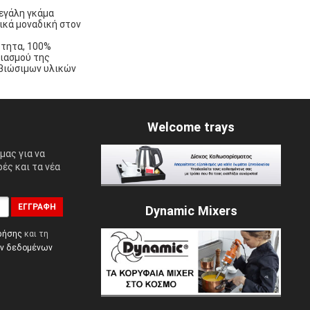
μεγάλη γκάμα
κά μοναδική στον
ότητα, 100%
ιασμού της
 βιώσιμων υλικών
Welcome trays
μας για να
ές και τα νέα
ΕΓΓΡΑΦΉ
Dynamic Mixers
ρήσης
και τη
ών δεδομένων