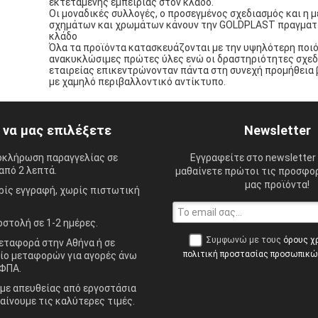
εκτεταμένης εμπειρίας στον κλάδο.
Οι μοναδικές συλλογές, ο προσεγμένος σχεδιασμός και η 
σχημάτων και χρωμάτων κάνουν την GOLDPLAST πραγματι
κλάδο
Όλα τα προϊόντα κατασκευάζονται με την υψηλότερη ποι
ανακυκλώσιμες πρώτες ύλες ενώ οι δραστηριότητες σχεδ
εταιρείας επικεντρώνονταν πάντα στη συνεχή προμήθεια
με χαμηλό περιβαλλοντικό αντίκτυπο.
ί να μας επιλέξετε
Newsletter
οκλήρωση παραγγελίας σε
Εγγραφείτε στο newsletter 
από 2 λεπτά.
μαθαίνετε πρώτοι τις προσφορ
μας προϊόντα!
ίς εγγραφή, χωρίς πιστωτική
στολή σε 1-2 ημέρες.
Συμφωνώ με τους
όρους χ
ταφορά στην Αθήνα ή σε
πολιτική προστασίας προσωπικ
ίο μεταφορών για αγορές άνω
ΦΠΑ.
ε απευθείας από εργοστάσια
αίνουμε τις καλύτερες τιμές.