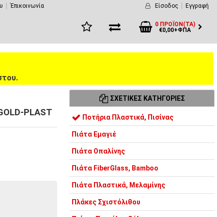
υ
Έπικοινωνία
Είσοδος
Εγγραφή
0 ΠΡΟΪΌΝ(ΤΑ)
€0,00+ΦΠΑ
στου.
ΣΧΕΤΙΚΈΣ ΚΑΤΗΓΟΡΊΕΣ
, GOLD-PLAST
Ποτήρια Πλαστικά, Πισίνας
Πιάτα Εμαγιέ
Πιάτα Οπαλίνης
Πιάτα FiberGlass, Bamboo
Πιάτα Πλαστικά, Μελαμίνης
Πλάκες Σχιστόλιθου