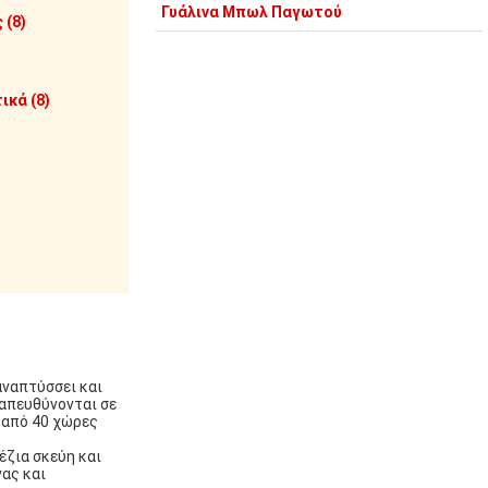
Γυάλινα Μπωλ Παγωτού
 (8)
ικά (8)
αναπτύσσει και
 απευθύνονται σε
 από 40 χώρες
έζια σκεύη και
νας και