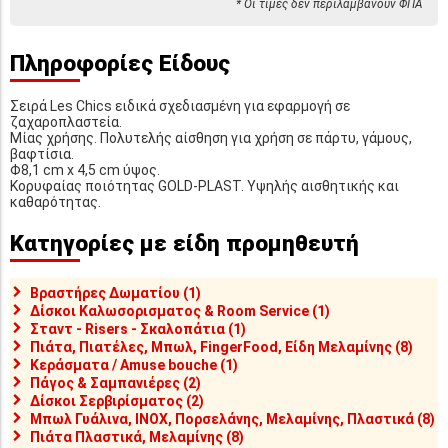
* Οι τιμές δεν περιλαμβάνουν ΦΠΑ
Πληροφορίες Είδους
Σειρά Les Chics ειδικά σχεδιασμένη για εφαρμογή σε
ζαχαροπλαστεία.
Μίας χρήσης. Πολυτελής αίσθηση για χρήση σε πάρτυ, γάμους,
βαφτίσια.
Φ8,1 cm x 4,5 cm ύψος.
Κορυφαίας ποιότητας GOLD-PLAST. Υψηλής αισθητικής και
καθαρότητας.
Κατηγορίες με είδη προμηθευτή
Βραστήρες Δωματίου (1)
Δίσκοι Καλωσορισματος & Room Service (1)
Σταντ - Risers - Σκαλοπάτια (1)
Πιάτα, Πιατέλες, Μπωλ, FingerFood, Είδη Μελαμίνης (8)
Κεράσματα / Amuse bouche (1)
Πάγος & Σαμπανιέρες (2)
Δίσκοι Σερβιρίσματος (2)
Μπωλ Γυάλινα, INOX, Πορσελάνης, Μελαμίνης, Πλαστικά (8)
Πιάτα Πλαστικά, Μελαμίνης (8)