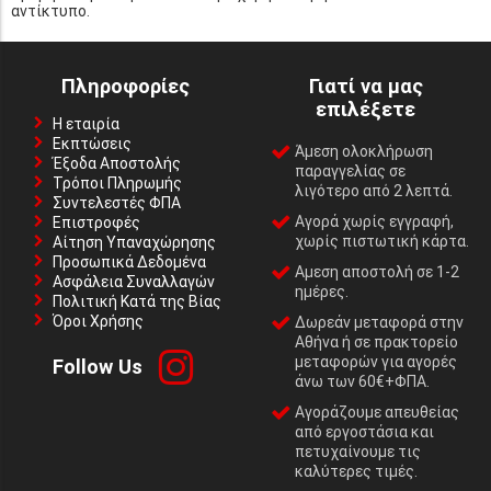
αντίκτυπο.
Πληροφορίες
Γιατί να μας
επιλέξετε
Η εταιρία
Εκπτώσεις
Άμεση ολοκλήρωση
Έξοδα Αποστολής
παραγγελίας σε
Τρόποι Πληρωμής
λιγότερο από 2 λεπτά.
Συντελεστές ΦΠΑ
Αγορά χωρίς εγγραφή,
Επιστροφές
χωρίς πιστωτική κάρτα.
Αίτηση Υπαναχώρησης
Προσωπικά Δεδομένα
Αμεση αποστολή σε 1-2
Ασφάλεια Συναλλαγών
ημέρες.
Πολιτική Κατά της Βίας
Όροι Χρήσης
Δωρεάν μεταφορά στην
Αθήνα ή σε πρακτορείο
μεταφορών για αγορές
Follow Us
άνω των 60€+ΦΠΑ.
Αγοράζουμε απευθείας
από εργοστάσια και
πετυχαίνουμε τις
καλύτερες τιμές.