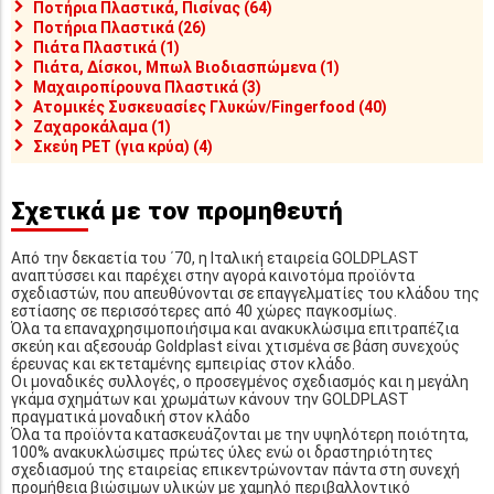
Ποτήρια Πλαστικά, Πισίνας (64)
Ποτήρια Πλαστικά (26)
Πιάτα Πλαστικά (1)
Πιάτα, Δίσκοι, Μπωλ Βιοδιασπώμενα (1)
Μαχαιροπίρουνα Πλαστικά (3)
Ατομικές Συσκευασίες Γλυκών/Fingerfood (40)
Ζαχαροκάλαμα (1)
Σκεύη PET (για κρύα) (4)
Σχετικά με τον προμηθευτή
Από την δεκαετία του ΄70, η Ιταλική εταιρεία GOLDPLAST
αναπτύσσει και παρέχει στην αγορά καινοτόμα προϊόντα
σχεδιαστών, που απευθύνονται σε επαγγελματίες του κλάδου της
εστίασης σε περισσότερες από 40 χώρες παγκοσμίως.
Όλα τα επαναχρησιμοποιήσιμα και ανακυκλώσιμα επιτραπέζια
σκεύη και αξεσουάρ Goldplast είναι χτισμένα σε βάση συνεχούς
έρευνας και εκτεταμένης εμπειρίας στον κλάδο.
Οι μοναδικές συλλογές, ο προσεγμένος σχεδιασμός και η μεγάλη
γκάμα σχημάτων και χρωμάτων κάνουν την GOLDPLAST
πραγματικά μοναδική στον κλάδο
Όλα τα προϊόντα κατασκευάζονται με την υψηλότερη ποιότητα,
100% ανακυκλώσιμες πρώτες ύλες ενώ οι δραστηριότητες
σχεδιασμού της εταιρείας επικεντρώνονταν πάντα στη συνεχή
προμήθεια βιώσιμων υλικών με χαμηλό περιβαλλοντικό