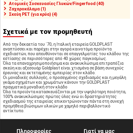
Ατομικές Συσκευασίες Γλυκών/Fingerfood (40)
Ζαχαροκάλαμα (1)
Σκεύη PET (για κρύα) (4)
Σχετικά με τον προμηθευτή
Από την δεκαετία του ΄70, η Ιταλική εταιρεία GOLDPLAST
αναπτύσσει και παρέχει στην αγορά καινοτόμα προϊόντα
σχεδιαστών, που απευθύνονται σε επαγγελματίες του κλάδου της
εστίασης σε περισσότερες από 40 χώρες παγκοσμίως.
Όλα τα επαναχρησιμοποιήσιμα και ανακυκλώσιμα επιτραπέζια
σκεύη και αξεσουάρ Goldplast είναι χτισμένα σε βάση συνεχούς
έρευνας και εκτεταμένης εμπειρίας στον κλάδο.
Οι μοναδικές συλλογές, ο προσεγμένος σχεδιασμός και η μεγάλη
γκάμα σχημάτων και χρωμάτων κάνουν την GOLDPLAST
πραγματικά μοναδική στον κλάδο
Όλα τα προϊόντα κατασκευάζονται με την υψηλότερη ποιότητα,
100% ανακυκλώσιμες πρώτες ύλες ενώ οι δραστηριότητες
σχεδιασμού της εταιρείας επικεντρώνονταν πάντα στη συνεχή
προμήθεια βιώσιμων υλικών με χαμηλό περιβαλλοντικό
αντίκτυπο.
Πληροφορίες
Γιατί να μας