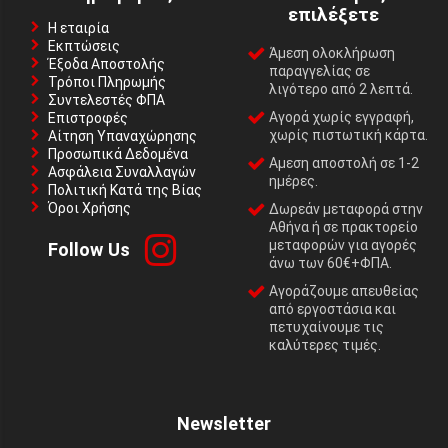
επιλέξετε
Η εταιρία
Εκπτώσεις
Άμεση ολοκλήρωση
Έξοδα Αποστολής
παραγγελίας σε
Τρόποι Πληρωμής
λιγότερο από 2 λεπτά.
Συντελεστές ΦΠΑ
Αγορά χωρίς εγγραφή,
Επιστροφές
χωρίς πιστωτική κάρτα.
Αίτηση Υπαναχώρησης
Προσωπικά Δεδομένα
Αμεση αποστολή σε 1-2
Ασφάλεια Συναλλαγών
ημέρες.
Πολιτική Κατά της Βίας
Όροι Χρήσης
Δωρεάν μεταφορά στην
Αθήνα ή σε πρακτορείο
μεταφορών για αγορές
Follow Us
άνω των 60€+ΦΠΑ.
Αγοράζουμε απευθείας
από εργοστάσια και
πετυχαίνουμε τις
καλύτερες τιμές.
Newsletter