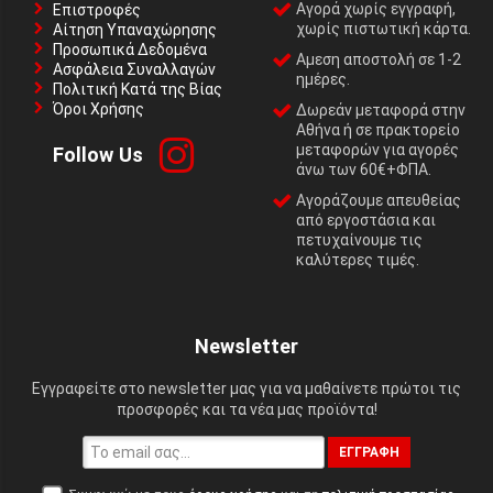
Αγορά χωρίς εγγραφή,
Επιστροφές
χωρίς πιστωτική κάρτα.
Αίτηση Υπαναχώρησης
Προσωπικά Δεδομένα
Αμεση αποστολή σε 1-2
Ασφάλεια Συναλλαγών
ημέρες.
Πολιτική Κατά της Βίας
Όροι Χρήσης
Δωρεάν μεταφορά στην
Αθήνα ή σε πρακτορείο
μεταφορών για αγορές
Follow Us
άνω των 60€+ΦΠΑ.
Αγοράζουμε απευθείας
από εργοστάσια και
πετυχαίνουμε τις
καλύτερες τιμές.
Newsletter
Εγγραφείτε στο newsletter μας για να μαθαίνετε πρώτοι τις
προσφορές και τα νέα μας προϊόντα!
ΕΓΓΡΑΦΉ