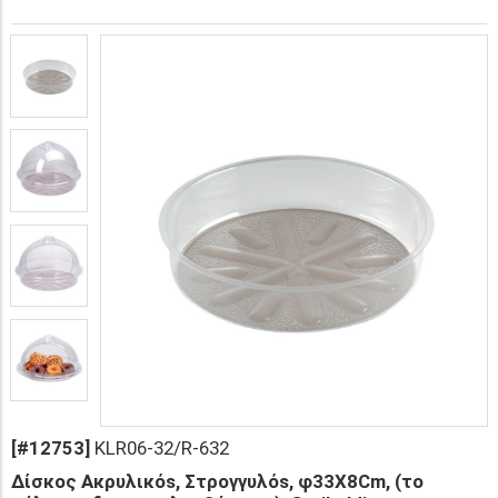
[#12753]
KLR06-32/R-632
Δίσκος Ακρυλικόs, Στρογγυλόs, φ33X8Cm, (το