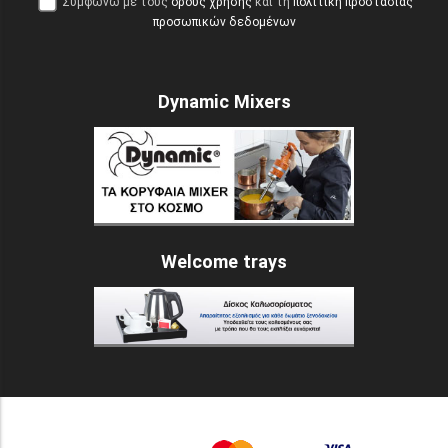
Συμφωνώ με τους
όρους χρήσης
και τη
πολιτική προστασίας
προσωπικών δεδομένων
Dynamic Mixers
Welcome trays