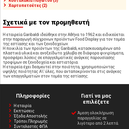
Κουταλάκια Παγωτού (3)
Χαρτοπετσέτες (2)
Σχετικά με τον προμηθευτή
Η εταιρεία Garibaldi ιδεύθηκε στην Αθήνα το 1962 και ειδικεύεται
στην παραγωγή σύγχρονων προϊόντων Food Display για τον τομέα
της εστίασης και των ξενοδοχείων.
Η ποικιλία των προϊόντων της Garibaldi, κατασκευασμένων από
πλαστικά υλικά και ανοξείδωτο χάλυβα σε διάφορα φινιρίσματα,
προσφέρει λύσεις σε επαγγελματικές ανάγκες παρουσίασης
τροφίμων σε ξενοδοχεία και εστιατόρια.
Η εταιρεία έχει δεσμευτεί στην ποιότητα, χρησιμοποιώντας
υψηλής ποιότητας Α\' ύλες, που ανταποκρίνονται στις ανάγκες
των επαγγελματιών στον τομέα της εστίασης.
Πληροφορίες
Γιατί να μας
επιλέξετε
Η εταιρία
Εκπτώσεις
Άμεση ολοκλήρωση
Έξοδα Αποστολής
παραγγελίας σε
Τρόποι Πληρωμής
λιγότερο από 2 λεπτά.
Συντελεστές ΦΠΑ