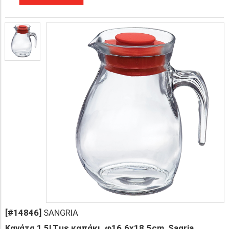
[#14846]
SANGRIA
Κανάτα 1,5LTμε καπάκι, φ16.6x18.5cm, Sagria,