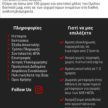
Εξάγει σε πάνω από 100 χώρες και αποτελεί μέλος του Ομίλου
Bormioli Luigi, ενός εκ των ισχυρότερων ονομάτων στη διεθνή
γυάλινη βιομηχανία.
Πληροφορίες
Γιατί να μας
επιλέξετε
Η εταιρία
Εκπτώσεις
Άμεση ολοκλήρωση
Έξοδα Αποστολής
παραγγελίας σε
Τρόποι Πληρωμής
λιγότερο από 2 λεπτά.
Συντελεστές ΦΠΑ
Αγορά χωρίς εγγραφή,
Επιστροφές
χωρίς πιστωτική κάρτα.
Αίτηση Υπαναχώρησης
Προσωπικά Δεδομένα
Αμεση αποστολή σε 1-2
Ασφάλεια Συναλλαγών
ημέρες.
Πολιτική Κατά της Βίας
Όροι Χρήσης
Δωρεάν μεταφορά στην
Αθήνα ή σε πρακτορείο
μεταφορών για αγορές
Follow Us
άνω των 60€+ΦΠΑ.
Αγοράζουμε απευθείας
από εργοστάσια και