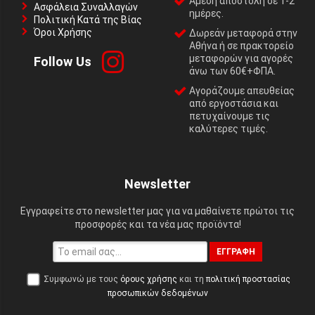
Αμεση αποστολή σε 1-2
Ασφάλεια Συναλλαγών
ημέρες.
Πολιτική Κατά της Βίας
Όροι Χρήσης
Δωρεάν μεταφορά στην
Αθήνα ή σε πρακτορείο
μεταφορών για αγορές
Follow Us
άνω των 60€+ΦΠΑ.
Αγοράζουμε απευθείας
από εργοστάσια και
πετυχαίνουμε τις
καλύτερες τιμές.
Newsletter
Εγγραφείτε στο newsletter μας για να μαθαίνετε πρώτοι τις
προσφορές και τα νέα μας προϊόντα!
ΕΓΓΡΑΦΉ
Συμφωνώ με τους
όρους χρήσης
και τη
πολιτική προστασίας
προσωπικών δεδομένων