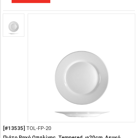
[#13535]
TOL-FP-20
Πιάτο Ρηχό Οπαλίνης, Tempered, φ20cm, Λευκό,