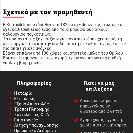
Σχετικά με τον προμηθευτή
Η Bormioli Rocco ιδρύθηκε το 1825 στη Fidenza της Ιταλίας και
έχει καθιερωθεί ως ένας από τους κορυφαίους οίκους
υαλουργίας παγκοσμίως.
Τα προϊόντα της ξεχωρίζουν για τον καινοτόμο σχεδιασμό, τη
λειτουργικότητα και την υψηλή ποιότητα, καλύπτοντας και τις
πιο απαιτητικές ανάγκες.
Εξάγει σε πάνω από 100 χώρες και αποτελεί μέλος του Ομίλου
Bormioli Luigi, ενός εκ των ισχυρότερων ονομάτων στη διεθνή
γυάλινη βιομηχανία.
Πληροφορίες
Γιατί να μας
επιλέξετε
Η εταιρία
Εκπτώσεις
Άμεση ολοκλήρωση
Έξοδα Αποστολής
παραγγελίας σε
Τρόποι Πληρωμής
λιγότερο από 2 λεπτά.
Συντελεστές ΦΠΑ
Αγορά χωρίς εγγραφή,
Επιστροφές
χωρίς πιστωτική κάρτα.
Αίτηση Υπαναχώρησης
Προσωπικά Δεδομένα