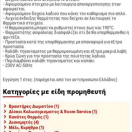
- Αφαιρούμενο στοιχείο με λειτουργία απενεργοποίησης όταν
αφαιρείται.
- Αφαιρούμενο δοχείο λαδιού που κάνει τον καθαρισμό πιο απλό.
- Λυχνία ένδειξης θερμότητας που δείχνει αν λειτουργεί το
θερμαντικό στοιχείο.
- Η θερμοκρασία μπορεί να ρυθμιστεί στους έως και 190°C.
- Θερμοστάτης ασφαλείας διασφαλίζει ότι δε θα υπερθερμανθεί η
φριτέζα.
- Προστασία κατά της υπερθέρμανσης με επαναφορά για έξτρα
προστασία.
- Καλάθι τηγανίσματος με θερμομονωμένη και έξτρα μακριά λαβή.
- Κρύα ζώνη για την προστασία της ποιότητας λαδιού.
- Περιλαμβάνει καλάθι τηγανίσματος και καπάκι
- 230V AC-50Hz
Εγγύηση 1 έτος. (παρέχεται από τον αντιπροσώπο Ελλάδος)
Κατηγορίες με είδη προμηθευτή
Βραστήρες Δωματίου (1)
Δίσκοι Καλωσορισματος & Room Service (1)
Κανάτες Θερμός (1)
Διανεμητές (4)
Μέλι, Κυρήθρα (1)