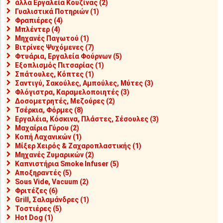
άλλα Εργαλεία Κουζίνας (2)
Γυαλιστικά Ποτηριών (1)
Φραπιέρες (4)
Μπλέντερ (4)
Μηχανές Παγωτού (1)
Βιτρίνες Ψυχόμενες (7)
Φτυάρια, Εργαλεία Φούρνων (5)
Εξοπλισμός Πιτσαρίας (1)
Σπάτουλες, Κόπτες (1)
Σαντιγύ, Σακούλες, Αμπούλες, Μύτες (3)
Φλόγιστρα, Καραμελοποιητές (3)
Δοσομετρητές, Μεζούρες (2)
Τσέρκια, Φόρμες (8)
Εργαλέια, Κόσκινα, Πλάστες, Σέσουλες (3)
Μαχαίρια Γύρου (2)
Κοπή Λαχανικών (1)
Μίξερ Χειρός & Ζαχαροπλαστικής (1)
Μηχανές Ζυμαρικών (2)
Καπνιστήρια Smoke Infuser (5)
Αποξηραντές (5)
Sous Vide, Vacuum (2)
Φριτέζες (6)
Grill, Σαλαμάνδρες (1)
Τοστιέρες (5)
Hot Dog (1)