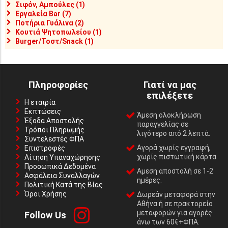
Σιφόν, Αμπούλες (1)
Εργαλεία Bar (7)
Ποτήρια Γυάλινα (2)
Κουτιά Ψητοπωλείου (1)
Burger/Τοστ/Snack (1)
Πληροφορίες
Γιατί να μας
επιλέξετε
Η εταιρία
Εκπτώσεις
Άμεση ολοκλήρωση
Έξοδα Αποστολής
παραγγελίας σε
Τρόποι Πληρωμής
λιγότερο από 2 λεπτά.
Συντελεστές ΦΠΑ
Αγορά χωρίς εγγραφή,
Επιστροφές
χωρίς πιστωτική κάρτα.
Αίτηση Υπαναχώρησης
Προσωπικά Δεδομένα
Αμεση αποστολή σε 1-2
Ασφάλεια Συναλλαγών
ημέρες.
Πολιτική Κατά της Βίας
Όροι Χρήσης
Δωρεάν μεταφορά στην
Αθήνα ή σε πρακτορείο
μεταφορών για αγορές
Follow Us
άνω των 60€+ΦΠΑ.