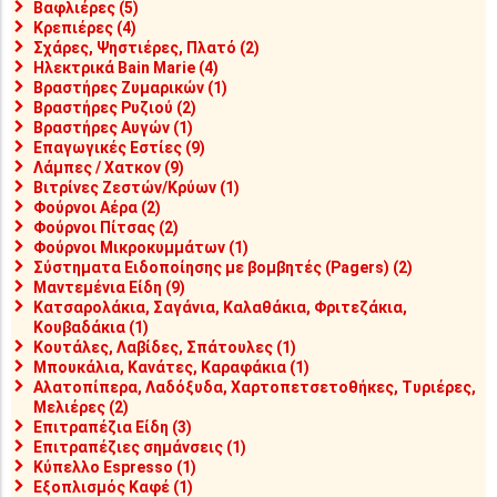
Βαφλιέρες (5)
Κρεπιέρες (4)
Σχάρες, Ψηστιέρες, Πλατό (2)
Ηλεκτρικά Bain Marie (4)
Βραστήρες Ζυμαρικών (1)
Βραστήρες Ρυζιού (2)
Βραστήρες Αυγών (1)
Επαγωγικές Εστίες (9)
Λάμπες / Χατκον (9)
Βιτρίνες Ζεστών/Κρύων (1)
Φούρνοι Αέρα (2)
Φούρνοι Πίτσας (2)
Φούρνοι Μικροκυμμάτων (1)
Σύστηματα Ειδοποίησης με βομβητές (Pagers) (2)
Μαντεμένια Είδη (9)
Κατσαρολάκια, Σαγάνια, Καλαθάκια, Φριτεζάκια,
Κουβαδάκια (1)
Κουτάλες, Λαβίδες, Σπάτουλες (1)
Μπουκάλια, Κανάτες, Καραφάκια (1)
Αλατοπίπερα, Λαδόξυδα, Χαρτοπετσετοθήκες, Τυριέρες,
Μελιέρες (2)
Επιτραπέζια Είδη (3)
Επιτραπέζιες σημάνσεις (1)
Κύπελλο Espresso (1)
Εξοπλισμός Καφέ (1)