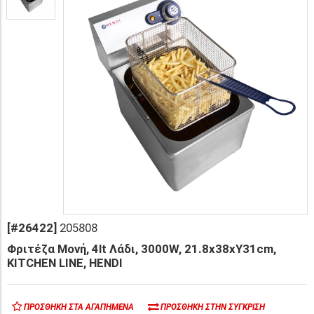
[#26422]
205808
Φριτέζα Μονή, 4lt Λάδι, 3000W, 21.8x38xΥ31cm,
KITCHEN LINE, HENDI
ΠΡΟΣΘΉΚΗ ΣΤΑ ΑΓΑΠΗΜΈΝΑ
ΠΡΟΣΘΉΚΗ ΣΤΗΝ ΣΎΓΚΡΙΣΗ