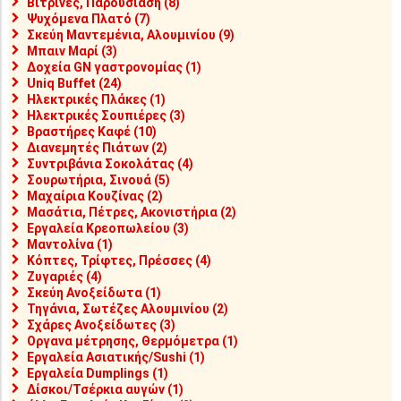
Βιτρίνες, Παρουσίαση (8)
Ψυχόμενα Πλατό (7)
Σκεύη Μαντεμένια, Αλουμινίου (9)
Μπαιν Μαρί (3)
Δοχεία GN γαστρονομίας (1)
Uniq Buffet (24)
Ηλεκτρικές Πλάκες (1)
Ηλεκτρικές Σουπιέρες (3)
Βραστήρες Καφέ (10)
Διανεμητές Πιάτων (2)
Συντριβάνια Σοκολάτας (4)
Σουρωτήρια, Σινουά (5)
Μαχαίρια Κουζίνας (2)
Μασάτια, Πέτρες, Ακονιστήρια (2)
Εργαλεία Κρεοπωλείου (3)
Μαντολίνα (1)
Κόπτες, Τρίφτες, Πρέσσες (4)
Ζυγαριές (4)
Σκεύη Ανοξείδωτα (1)
Τηγάνια, Σωτέζες Αλουμινίου (2)
Σχάρες Ανοξείδωτες (3)
Οργανα μέτρησης, Θερμόμετρα (1)
Εργαλεία Ασιατικής/Sushi (1)
Εργαλεία Dumplings (1)
Δίσκοι/Τσέρκια αυγών (1)