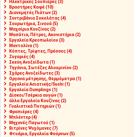
Ηλεκτρικές Σουπιέρες (3)
Βραστήρες Καφέ (10)
Διανεμητές Πιάτων (2)
Συντριβάνια Σοκολάτας (4)
Σουρωτήρια, Σινουά (5)
Μαχαίρια Κουζίνας (2)
Μασάτια, Πέτρες, Ακονιστήρια (2)
Εργαλεία Κρεοπωλείου (3)
Μαντολίνα (1)
Κόπτες, Τρίφτες, Πρέσσες (4)
Ζυγαριές (4)
Σκεύη Ανοξείδωτα (1)
Τηγάνια, Σωτέζες Αλουμινίου (2)
Σχάρες Ανοξείδωτες (3)
Οργανα μέτρησης, Θερμόμετρα (1)
Εργαλεία Ασιατικής/Sushi (1)
Εργαλεία Dumplings (1)
Δίσκοι/Τσέρκια αυγών (1)
άλλα Εργαλεία Κουζίνας (2)
Γυαλιστικά Ποτηριών (1)
Φραπιέρες (4)
Μπλέντερ (4)
Μηχανές Παγωτού (1)
Βιτρίνες Ψυχόμενες (7)
Φτυάρια, Εργαλεία Φούρνων (5)