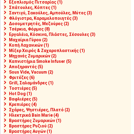
Εξοπλισμός Πιτσαρίας (1)
Σπάτουλες, Κόπτες (1)
Σαντιγύ, Σακούλες, Αμπούλες, Μύτες (3)
Φλόγιστρα, Καραμελοποιητές (3)
Δοσομετρητές, Μεζούρες (2)
Τσέρκια, Φόρμες (8)
Εργαλέια, Κόσκινα, Πλάστες, Σέσουλες (3)
Μαχαίρια Γύρου (2)
Κοπή Λαχανικών (1)
Μίξερ Χειρός & Ζαχαροπλαστικής (1)
Μηχανές Ζυμαρικών (2)
Καπνιστήρια Smoke Infuser (5)
Αποξηραντές (5)
Sous Vide, Vacuum (2)
Φριτέζες (6)
Grill, Σαλαμάνδρες (1)
Τοστιέρες (5)
Hot Dog (1)
Βαφλιέρες (5)
Κρεπιέρες (4)
Σχάρες, Ψηστιέρες, Πλατό (2)
Ηλεκτρικά Bain Marie (4)
Βραστήρες Ζυμαρικών (1)
Βραστήρες Ρυζιού (2)
Βραστήρες Αυγών (1)