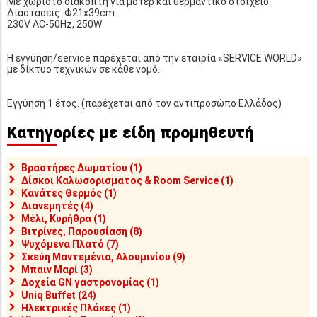
Με χωριστό διακόπτη για μοτέρ και θερμαντικό στοιχείο.
Διαστάσεις: Φ21x39cm
230V AC-50Hz, 250W
Η εγγύηση/service παρέχεται από την εταιρία «SERVICE WORLD»
με δίκτυο τεχνικών σε κάθε νομό.
Εγγύηση 1 έτος. (παρέχεται από τον αντιπροσώπο Ελλάδος)
Κατηγορίες με είδη προμηθευτή
Βραστήρες Δωματίου (1)
Δίσκοι Καλωσορισματος & Room Service (1)
Κανάτες Θερμός (1)
Διανεμητές (4)
Μέλι, Κυρήθρα (1)
Βιτρίνες, Παρουσίαση (8)
Ψυχόμενα Πλατό (7)
Σκεύη Μαντεμένια, Αλουμινίου (9)
Μπαιν Μαρί (3)
Δοχεία GN γαστρονομίας (1)
Uniq Buffet (24)
Ηλεκτρικές Πλάκες (1)