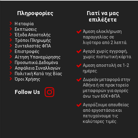
Πληροφορίες
Γιατί να μας
επιλέξετε
Η εταιρία
Εκπτώσεις
Άμεση ολοκλήρωση
Έξοδα Αποστολής
παραγγελίας σε
Τρόποι Πληρωμής
λιγότερο από 2 λεπτά.
Συντελεστές ΦΠΑ
Αγορά χωρίς εγγραφή,
Επιστροφές
χωρίς πιστωτική κάρτα.
Αίτηση Υπαναχώρησης
Προσωπικά Δεδομένα
Αμεση αποστολή σε 1-2
Ασφάλεια Συναλλαγών
ημέρες.
Πολιτική Κατά της Βίας
Όροι Χρήσης
Δωρεάν μεταφορά στην
Αθήνα ή σε πρακτορείο
μεταφορών για αγορές
Follow Us
άνω των 60€+ΦΠΑ.
Αγοράζουμε απευθείας
από εργοστάσια και
πετυχαίνουμε τις
καλύτερες τιμές.