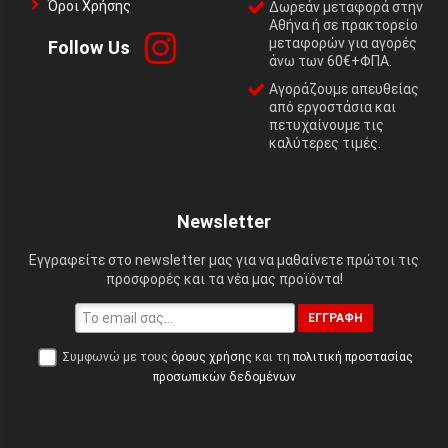
Όροι Χρήσης
Δωρεάν μεταφορά στην
Αθήνα ή σε πρακτορείο
μεταφορών για αγορές
Follow Us
άνω των 60€+ΦΠΑ.
Αγοράζουμε απευθείας
από εργοστάσια και
πετυχαίνουμε τις
καλύτερες τιμές.
Newsletter
Εγγραφείτε στο newsletter μας για να μαθαίνετε πρώτοι τις
προσφορές και τα νέα μας προϊόντα!
ΕΓΓΡΑΦΉ
Συμφωνώ με τους
όρους χρήσης
και τη
πολιτική προστασίας
προσωπικών δεδομένων