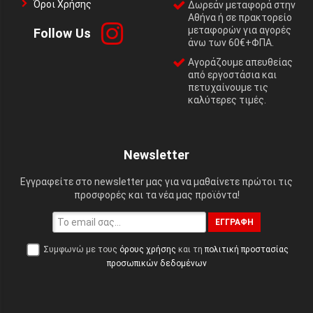
Όροι Χρήσης
Δωρεάν μεταφορά στην
Αθήνα ή σε πρακτορείο
μεταφορών για αγορές
Follow Us
άνω των 60€+ΦΠΑ.
Αγοράζουμε απευθείας
από εργοστάσια και
πετυχαίνουμε τις
καλύτερες τιμές.
Newsletter
Εγγραφείτε στο newsletter μας για να μαθαίνετε πρώτοι τις
προσφορές και τα νέα μας προϊόντα!
ΕΓΓΡΑΦΉ
Συμφωνώ με τους
όρους χρήσης
και τη
πολιτική προστασίας
προσωπικών δεδομένων