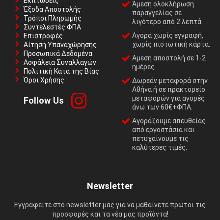
Εκπτώσεις
Άμεση ολοκλήρωση
Έξοδα Αποστολής
παραγγελίας σε
Τρόποι Πληρωμής
λιγότερο από 2 λεπτά.
Συντελεστές ΦΠΑ
Αγορά χωρίς εγγραφή,
Επιστροφές
χωρίς πιστωτική κάρτα.
Αίτηση Υπαναχώρησης
Προσωπικά Δεδομένα
Αμεση αποστολή σε 1-2
Ασφάλεια Συναλλαγών
ημέρες.
Πολιτική Κατά της Βίας
Όροι Χρήσης
Δωρεάν μεταφορά στην
Αθήνα ή σε πρακτορείο
μεταφορών για αγορές
Follow Us
άνω των 60€+ΦΠΑ.
Αγοράζουμε απευθείας
από εργοστάσια και
πετυχαίνουμε τις
καλύτερες τιμές.
Newsletter
Εγγραφείτε στο newsletter μας για να μαθαίνετε πρώτοι τις
προσφορές και τα νέα μας προϊόντα!