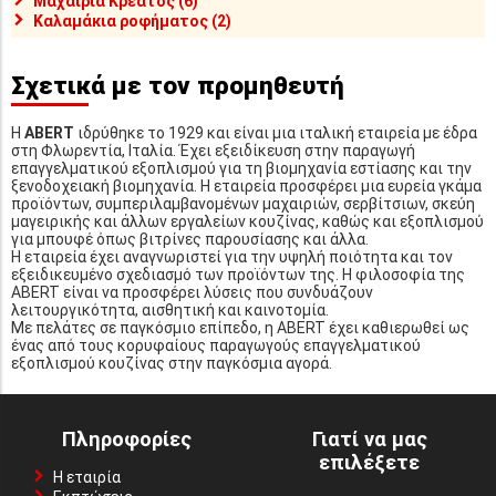
Μαχαίρια Κρέατος (6)
Καλαμάκια ροφήματος (2)
Σχετικά με τον προμηθευτή
Η
ABERT
ιδρύθηκε το 1929 και είναι μια ιταλική εταιρεία με έδρα
στη Φλωρεντία, Ιταλία. Έχει εξειδίκευση στην παραγωγή
επαγγελματικού εξοπλισμού για τη βιομηχανία εστίασης και την
ξενοδοχειακή βιομηχανία. Η εταιρεία προσφέρει μια ευρεία γκάμα
προϊόντων, συμπεριλαμβανομένων μαχαιριών, σερβίτσιων, σκεύη
μαγειρικής και άλλων εργαλείων κουζίνας, καθώς και εξοπλισμού
για μπουφέ όπως βιτρίνες παρουσίασης και άλλα.
Η εταιρεία έχει αναγνωριστεί για την υψηλή ποιότητα και τον
εξειδικευμένο σχεδιασμό των προϊόντων της. Η φιλοσοφία της
ABERT είναι να προσφέρει λύσεις που συνδυάζουν
λειτουργικότητα, αισθητική και καινοτομία.
Με πελάτες σε παγκόσμιο επίπεδο, η ABERT έχει καθιερωθεί ως
ένας από τους κορυφαίους παραγωγούς επαγγελματικού
εξοπλισμού κουζίνας στην παγκόσμια αγορά.
Πληροφορίες
Γιατί να μας
επιλέξετε
Η εταιρία