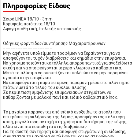
Πληροφορίες Είδους
Σειρά LINEA 18/10 - 3mm
Κορυφαία ποιότητα 18/10
Αψογη αισθητική, Ιταλικής κατασκευής
Οδηγίες φορντίδας/συντήρησης Μαχαιροπίρουνων
====================
Μην αφήνετε υπολείμματα τροφίμων να ξεραίνονται για να
αποφεύγονται τυχόν διαβρώσεις και σημάδια στην επιφάνεια.
Να χρησιμοποιούνται κατάλληλα απορρυπαντικά για ανοξείδωτα
σκεύη και να αποφεύγονται ισχυρά χλωριούχα καθαριστικά.
Μετά το πλύσιμο να σκουπίζονται καλά ώστε να μην παραμένει
υγρασία στην επιφάνεια.
Να αποφεύγεται η παρατεταμένη παραμονή μέσα στο πλυντήριο
πιάτων μετά το τέλος του κύκλου πλύσης.
Σε περίπτωση εμφάνισης επιφανειακών στιγμάτων, να
καθαρίζονται με μαλακό πανί και ειδικό καθαριστικό inox.
Τα μαχαίρια παράγονται από ειδικό ανοξείδωτο ατσάλι που
επιτρέπει τη σκλήρυνση της λάμας, προσφέροντας καλύτερη
κοπή, μεγαλύτερη αντοχή στη χρήση και διατήρηση της κόψης,
αλλά είναι πιο ευαίσθητα στις διαβρώσεις.
Για τη σωστή συντήρηση και αποφυγή στιγμάτων ή οξείδωσης,
συνιστάται τα μαχαίρια να πλένονται και να στεγνώνουν