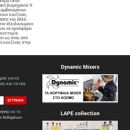
γελματικού
ακή βιομηχανία. Η
ιλαμβανομένων
είων κουζίνας,
ασης και άλλα.
τον εξειδικευμένο
ναι να προσφέρει
αινοτομία.
εί ως ένας από
ύ κουζίνας στην
Dynamic Mixers
μας για να
ές και τα νέα
ΕΓΓΡΑΦΉ
ρήσης
και τη
LAPE collection
ών δεδομένων