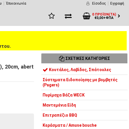
υ
Έπικοινωνία
Είσοδος
Εγγραφή
0 ΠΡΟΪΌΝ(ΤΑ)
€0,00+ΦΠΑ
στου.
ΣΧΕΤΙΚΈΣ ΚΑΤΗΓΟΡΊΕΣ
, 20cm, abert
Κουτάλες, Λαβίδες, Σπάτουλες
Σύστηματα Ειδοποίησης με βομβητές
(Pagers)
Πυρίμαχα Βάζα WECK
Μαντεμένια Είδη
Επιτραπέζιο BBQ
Κεράσματα / Amuse bouche