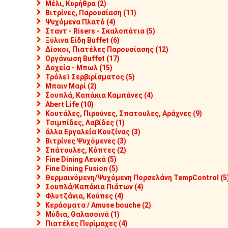
Μέλι, Κυρήθρα (2)
Βιτρίνες, Παρουσίαση (11)
Ψυχόμενα Πλατό (4)
Σταντ - Risers - Σκαλοπάτια (5)
Ξύλινα Είδη Buffet (6)
Δίσκοι, Πιατέλες Παρουσίασης (12)
Οργάνωση Buffet (17)
Δοχεία - Μπωλ (15)
Τρόλεϊ Σερβιρίσματος (5)
Μπαιν Μαρί (2)
Σουπλά, Καπάκια Καμπάνες (4)
Abert Life (10)
Κουτάλες, Πιρούνες, Σπατουλες, Αράχνες (9)
Τσιμπίδες, Λαβίδες (1)
άλλα Εργαλεία Κουζίνας (3)
Βιτρίνες Ψυχόμενες (3)
Σπάτουλες, Κόπτες (2)
Fine Dining Λευκά (5)
Fine Dining Fusion (5)
Θερμαινόμενη/Ψυχόμενη Πορσελάνη TempControl (5
Σουπλά/Καπάκια Πιάτων (4)
Φλυτζάνια, Κούπες (4)
Κεράσματα / Amuse bouche (2)
Μύδια, Θαλασσινά (1)
Πιατέλες Πυρίμαχες (4)