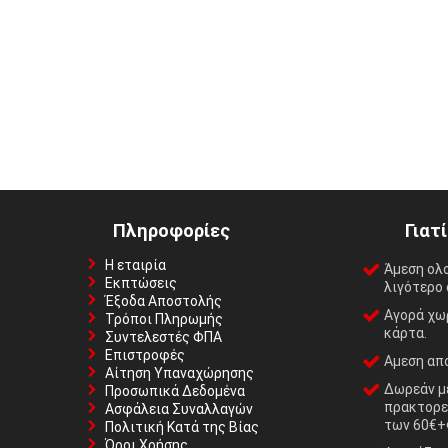
Πληροφορίες
Γιατ
Η εταιρία
Άμεση ολ
Εκπτώσεις
λιγότερο 
Έξοδα Αποστολής
Αγορά χωρ
Τρόποι Πληρωμής
κάρτα.
Συντελεστές ΦΠΑ
Επιστροφές
Αμεση απο
Αίτηση Υπαναχώρησης
Δωρεάν με
Προσωπικά Δεδομένα
πρακτορε
Ασφάλεια Συναλλαγών
των 60€+
Πολιτική Κατά της Βίας
Όροι Χρήσης