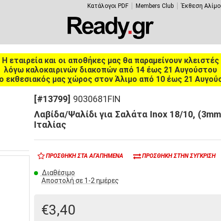
Κατάλογοι PDF
Members Club
Έκθεση Αλίμο
Η εταιρεία και οι αποθήκες μας θα παραμείνουν κλειστές
λόγω καλοκαιρινών διακοπών από 14 έως 21 Αυγούστου
ο εκθεσιακός μας χώρος στον Άλιμο από 10 έως 21 Αυγού
[#13799]
9030681FIN
Λαβίδα/Ψαλίδι για Σαλάτα Inox 18/10, (3mm)
Ιταλίας
ΠΡΟΣΘΉΚΗ ΣΤΑ ΑΓΑΠΗΜΈΝΑ
ΠΡΟΣΘΉΚΗ ΣΤΗΝ ΣΎΓΚΡΙΣΗ
Διαθέσιμο
Αποστολή σε 1-2 ημέρες
€3,40