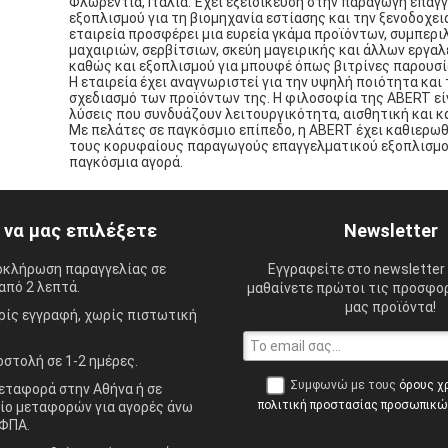
Φλωρεντία, Ιταλία. Έχει εξειδίκευση στην παραγωγή επαγ
εξοπλισμού για τη βιομηχανία εστίασης και την ξενοδοχει
εταιρεία προσφέρει μια ευρεία γκάμα προϊόντων, συμπερ
μαχαιριών, σερβίτσιων, σκεύη μαγειρικής και άλλων εργαλ
καθώς και εξοπλισμού για μπουφέ όπως βιτρίνες παρουσί
Η εταιρεία έχει αναγνωριστεί για την υψηλή ποιότητα και 
σχεδιασμό των προϊόντων της. Η φιλοσοφία της ABERT εί
λύσεις που συνδυάζουν λειτουργικότητα, αισθητική και κ
Με πελάτες σε παγκόσμιο επίπεδο, η ABERT έχει καθιερωθ
τους κορυφαίους παραγωγούς επαγγελματικού εξοπλισμο
παγκόσμια αγορά.
ί να μας επιλέξετε
Newsletter
οκλήρωση παραγγελίας σε
Εγγραφείτε στο newsletter 
από 2 λεπτά.
μαθαίνετε πρώτοι τις προσφορ
μας προϊόντα!
ίς εγγραφή, χωρίς πιστωτική
στολή σε 1-2 ημέρες.
Συμφωνώ με τους
όρους χ
ταφορά στην Αθήνα ή σε
πολιτική προστασίας προσωπικ
ίο μεταφορών για αγορές άνω
ΦΠΑ.